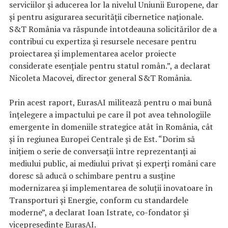
serviciilor și aducerea lor la nivelul Uniunii Europene, dar
și pentru asigurarea securității cibernetice naţionale.
S&T România va răspunde întotdeauna solicitărilor de a
contribui cu expertiza și resursele necesare pentru
proiectarea și implementarea acelor proiecte
considerate esențiale pentru statul român.”, a declarat
Nicoleta Macovei, director general S&T România.
Prin acest raport, EurasAI militează pentru o mai bună
înțelegere a impactului pe care îl pot avea tehnologiile
emergente în domeniile strategice atât în România, cât
și în regiunea Europei Centrale și de Est. “Dorim să
inițiem o serie de conversații între reprezentanți ai
mediului public, ai mediului privat și experți români care
doresc să aducă o schimbare pentru a susține
modernizarea și implementarea de soluții inovatoare în
Transporturi și Energie, conform cu standardele
moderne”, a declarat Ioan Istrate, co-fondator și
vicepresedinte EurasAI.