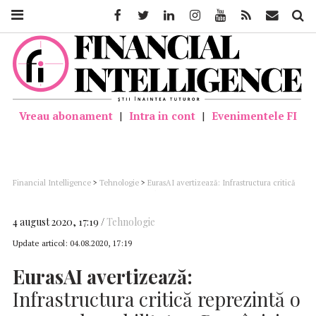
Facebook
Twitter
Linkedin
Instagram
Youtube
Feed
Mail
Căutar
Vreau abonament
|
Intra in cont
|
Evenimentele FI
Financial Intelligence
>
Tehnologie
>
EurasAI avertizează: Infrastructura critică
reprezintă o mare vulnerabilitate a României
4 august 2020, 17:19
Tehnologie
Update articol:
04.08.2020, 17:19
EurasAI avertizează:
Infrastructura critică reprezintă o