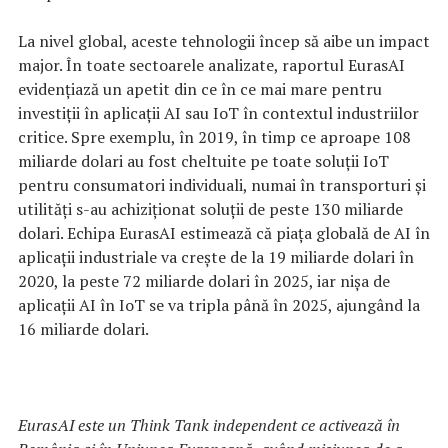
La nivel global, aceste tehnologii încep să aibe un impact
major. În toate sectoarele analizate, raportul EurasAI
evidențiază un apetit din ce în ce mai mare pentru
investiții în aplicații AI sau IoT în contextul industriilor
critice. Spre exemplu, în 2019, în timp ce aproape 108
miliarde dolari au fost cheltuite pe toate soluții IoT
pentru consumatori individuali, numai în transporturi și
utilități s-au achiziționat soluții de peste 130 miliarde
dolari. Echipa EurasAI estimează că piața globală de AI în
aplicații industriale va crește de la 19 miliarde dolari în
2020, la peste 72 miliarde dolari în 2025, iar nișa de
aplicații AI în IoT se va tripla până în 2025, ajungând la
16 miliarde dolari.
EurasAI este un Think Tank independent ce activează în