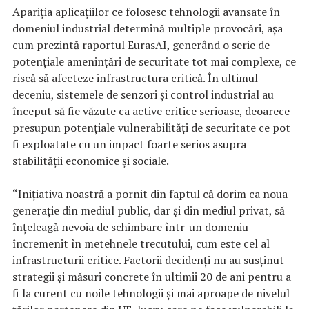
Apariția aplicațiilor ce folosesc tehnologii avansate în
domeniul industrial determină multiple provocări, așa
cum prezintă raportul EurasAI, generând o serie de
potențiale amenințări de securitate tot mai complexe, ce
riscă să afecteze infrastructura critică. În ultimul
deceniu, sistemele de senzori și control industrial au
început să fie văzute ca active critice serioase, deoarece
presupun potențiale vulnerabilități de securitate ce pot
fi exploatate cu un impact foarte serios asupra
stabilității economice și sociale.
“Inițiativa noastră a pornit din faptul că dorim ca noua
generație din mediul public, dar și din mediul privat, să
înțeleagă nevoia de schimbare într-un domeniu
încremenit în metehnele trecutului, cum este cel al
infrastructurii critice. Factorii decidenți nu au susținut
strategii și măsuri concrete în ultimii 20 de ani pentru a
fi la curent cu noile tehnologii și mai aproape de nivelul