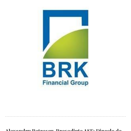
Alexandru Petrescu, Președinte ASF: Dincolo de