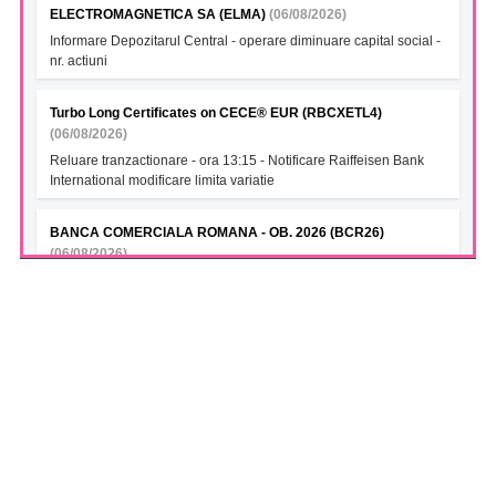
ELECTROMAGNETICA SA (ELMA)
(06/08/2026)
Informare Depozitarul Central - operare diminuare capital social -
nr. actiuni
Turbo Long Certificates on CECE® EUR (RBCXETL4)
(06/08/2026)
Reluare tranzactionare - ora 13:15 - Notificare Raiffeisen Bank
International modificare limita variatie
BANCA COMERCIALA ROMANA - OB. 2026 (BCR26)
(06/08/2026)
Modificare calendar financiar 2026
BANCA COMERCIALA ROMANA 2028 (BCR28)
(06/08/2026)
Modificare calendar financiar 2026
BANCA COMERCIALA ROMANA- Green bonds (BCR28A)
(06/08/2026)
Modificare calendar financiar 2026