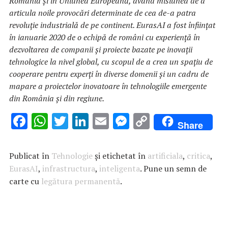
România și în Uniunea Europeană, având misiunea de a
articula noile provocări determinate de cea de-a patra
revoluție industrială de pe continent. EurasAI a fost înființat
în ianuarie 2020 de o echipă de români cu experiență în
dezvoltarea de companii și proiecte bazate pe inovații
tehnologice la nivel global, cu scopul de a crea un spațiu de
cooperare pentru experți în diverse domenii și un cadru de
mapare a proiectelor inovatoare în tehnologiile emergente
din România și din regiune.
F
W
T
Li
E
M
C
Share
ac
h
w
n
m
es
o
e
at
it
k
ai
se
p
Publicat în
Tehnologie
și etichetat în
artificiala
,
critica
,
b
s
te
e
l
n
y
EurasAI
,
infrastructura
,
inteligenta
. Pune un semn de
carte cu
o
legătura permanentă
A
r
dI
.
g
Li
o
p
n
er
n
k
p
k