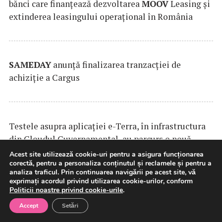
bănci care finanțează dezvoltarea
MOOV
Leasing și
extinderea leasingului operațional în România
SAMEDAY
anunță finalizarea tranzacției de
achiziție a Cargus
Testele asupra aplicaţiei e-Terra, în infrastructura
din Cloudul Guvernamental, au parcurs o nouă
rundă de evaluare
(Guvern)
Acest site utilizează cookie-uri pentru a asigura funcționarea
corectă, pentru a personaliza conținutul și reclamele și pentru a
analiza traficul. Prin continuarea navigării pe acest site, vă
exprimați acordul privind utilizarea cookie-urilor, conform
Politicii noastre privind cookie-urile
.
Accept
Setări