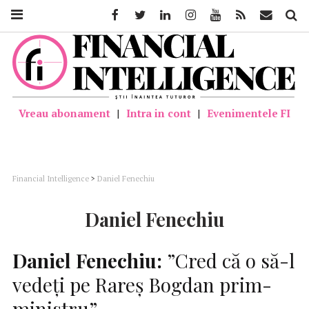
Facebook
Twitter
Linkedin
Instagram
Youtube
Feed
Mail
Căutar
Vreau abonament
|
Intra in cont
|
Evenimentele FI
Financial Intelligence
>
Daniel Fenechiu
Daniel Fenechiu
Daniel Fenechiu:
”Cred că o să-l
vedeți pe Rareș Bogdan prim-
ministru”