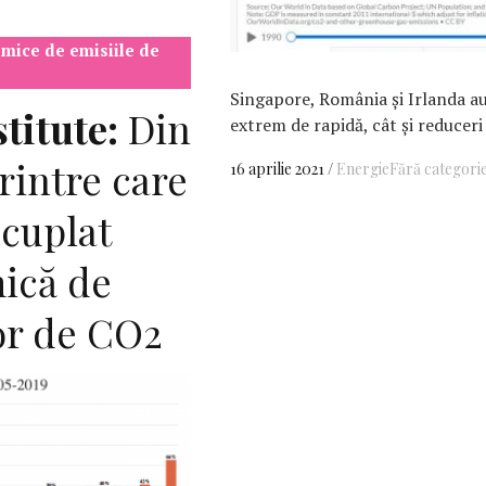
omice de emisiile de
Singapore, România și Irlanda a
titute:
Din
extrem de rapidă, cât și reduceri
printre care
16 aprilie 2021
Energie
Fără categori
ecuplat
ică de
or de CO2