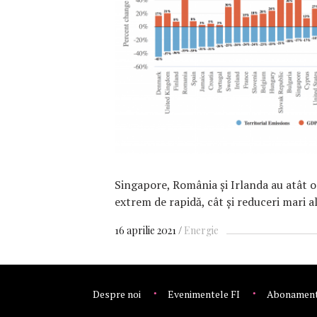
F
Singapore, România și Irlanda au atât 
extrem de rapidă, cât și reduceri mari al
16 aprilie 2021
Energie
Despre noi
Evenimentele FI
Abonamen