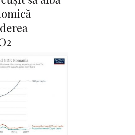
nomică
ăderea
CO2
F