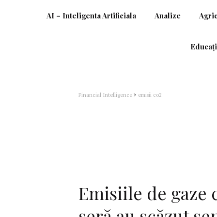
AI – Inteligenta Artificiala
Analize
Agri
Educați
Financial Intelligence
>
emisii co2
Emisiile de gaze 
seră au scăzut se