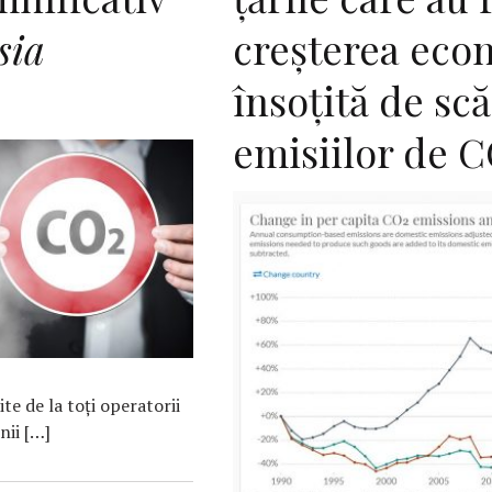
sia
creşterea eco
însoţită de sc
emisiilor de 
te de la toţi operatorii
nii […]