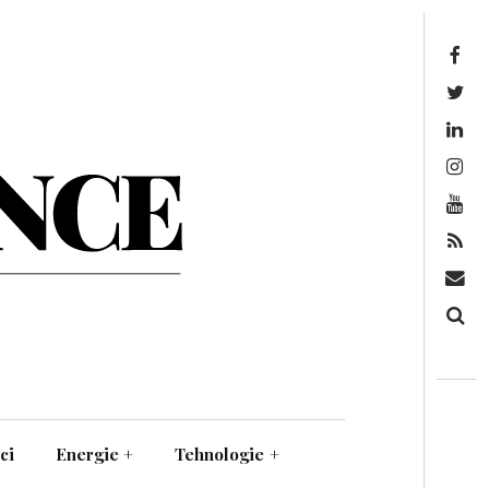
Facebook
Twitter
Linkedin
Instagram
Youtube
Feed
Mail
Căutare
ci
Energie
+
Tehnologie
+