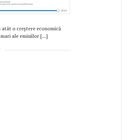
u atât o creștere economică
 mari ale emisiilor […]
e