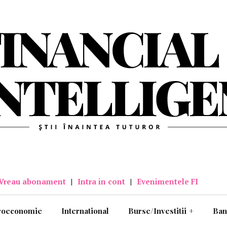
Vreau abonament
|
Intra in cont
|
Evenimentele FI
roeconomie
International
Burse/Investitii
+
Ban