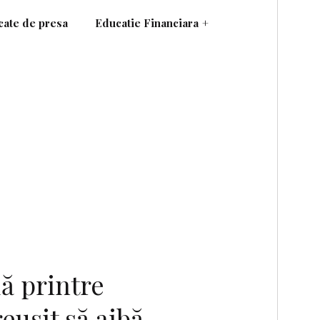
ate de presa
Educatie Financiara
+
ă printre
reuşit să aibă