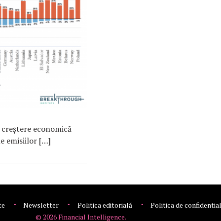
o creștere economică
e emisiilor […]
te
Newsletter
Politica editorială
Politica de confidentia
© 2026 Financial Intelligence.