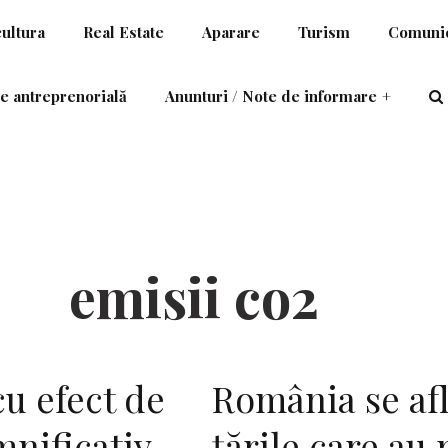
cultura
Real Estate
Aparare
Turism
Comunic
e antreprenorială
Anunturi / Note de informare
+
emisii co2
cu efect de
România se afl
mnificativ
ţările care au 