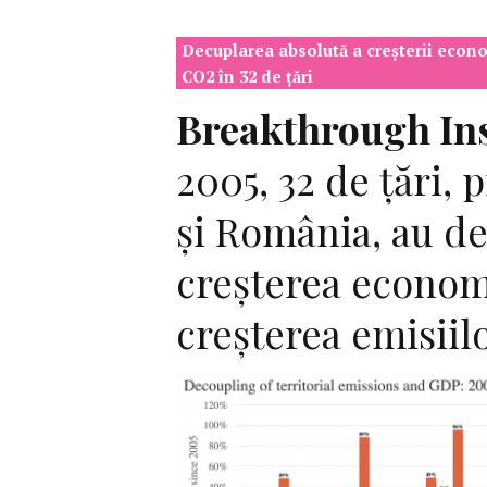
Decuplarea absolută a creșterii econ
CO2 în 32 de țări
Breakthrough Ins
2005, 32 de țări, 
şi România, au d
creșterea econom
creşterea emisiil