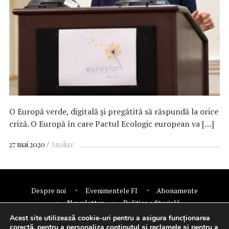
O Europă verde, digitală și pregătită să răspundă la orice
criză. O Europă în care Pactul Ecologic european va […]
27 mai 2020
Analize
Despre noi
Evenimentele FI
Abonamente
Newsletter
Politica editorială
Politica de confidentialitate
Contact
Publicitate
Acest site utilizează cookie-uri pentru a asigura funcționarea
© 2026 Financial Intelligence.
corectă, pentru a personaliza conținutul și reclamele și pentru a