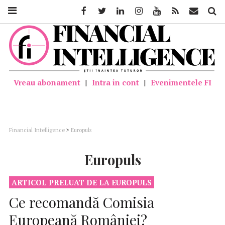
Facebook
Twitter
Linkedin
Instagram
Youtube
Feed
Mail
Căutar
Vreau abonament
|
Intra in cont
|
Evenimentele FI
Financial Intelligence
>
Europuls
Europuls
ARTICOL PRELUAT DE LA EUROPULS
Ce recomandă Comisia
Europeană României?