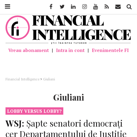
Facebook
Twitter
Linkedin
Instagram
Youtube
Feed
Mail
Căutar
Vreau abonament
|
Intra in cont
|
Evenimentele FI
Financial Intelligence
>
Giuliani
Giuliani
LOBBY VERSUS LOBBY?
WSJ:
Şapte senatori democraţi
cer Departamentului de Justiţie