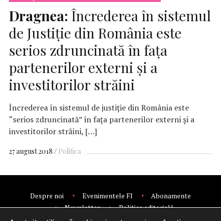
Dragnea:
Încrederea în sistemul
de Justiţie din România este
serios zdruncinată în faţa
partenerilor externi şi a
investitorilor străini
Încrederea în sistemul de justiţie din România este
“serios zdruncinată” în faţa partenerilor externi şi a
investitorilor străini, […]
27 august 2018
Politica
Despre noi
Evenimentele FI
Abonamente
Newsletter
Politica editorială
Politica de confidentialitate
Contact
Publicitate