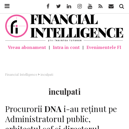
Facebook
Twitter
Linkedin
Instagram
Youtube
Feed
Mail
Căutar
Vreau abonament
|
Intra in cont
|
Evenimentele FI
Financial Intelligence
>
inculpati
inculpati
Procurorii
DNA
i-au reţinut pe
Administratorul public,
arhitectul șef și directorul