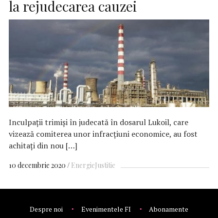
la rejudecarea cauzei
Inculpaţii trimişi în judecată în dosarul Lukoil, care
vizează comiterea unor infracţiuni economice, au fost
achitaţi din nou […]
10 decembrie 2020
Energie
Justitie
Despre noi
Evenimentele FI
Abonamente