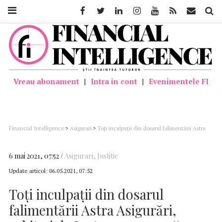
Facebook
Twitter
Linkedin
Instagram
Youtube
Feed
Mail
Căutar
Vreau abonament
|
Intra in cont
|
Evenimentele FI
Financial Intelligence
>
Asigurari
>
Toţi inculpaţii din dosarul falimentării Astra
Asigurări, achitaţi de Instanţa supremă
6 mai 2021, 07:52
Asigurari
,
Justitie
Update articol:
06.05.2021, 07:52
Toţi inculpaţii din dosarul
falimentării Astra Asigurări,