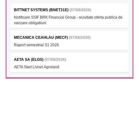
BITTNET SYSTEMS (BNET31E)
(07/08/2026)
Notificare SSIF BRK Financial Group - rezultate oferta publica de
vanzare obligatiuni
MECANICA CEAHLAU (MECF)
(07/08/2026)
Raport semestrial S1 2026
AETA SA (ELGS)
(07/08/2026)
AETA Start Livrari Agroland
INTERCAPITAL BET-TRN UCITS ETF (ICBETNETF)
(07/08/2026)
VAN la data 06.08.2026
INTERCAPITAL CROBEX10TR UCITS ETF (ICCROETF)
(07/08/2026)
VAN la data 06.08.2026