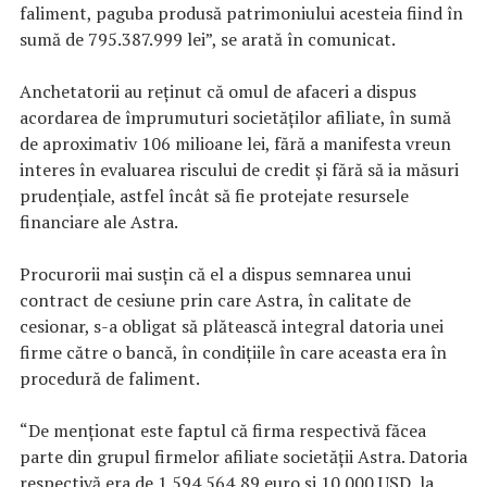
faliment, paguba produsă patrimoniului acesteia fiind în
sumă de 795.387.999 lei”, se arată în comunicat.
Anchetatorii au reţinut că omul de afaceri a dispus
acordarea de împrumuturi societăţilor afiliate, în sumă
de aproximativ 106 milioane lei, fără a manifesta vreun
interes în evaluarea riscului de credit şi fără să ia măsuri
prudenţiale, astfel încât să fie protejate resursele
financiare ale Astra.
Procurorii mai susţin că el a dispus semnarea unui
contract de cesiune prin care Astra, în calitate de
cesionar, s-a obligat să plătească integral datoria unei
firme către o bancă, în condiţiile în care aceasta era în
procedură de faliment.
“De menţionat este faptul că firma respectivă făcea
parte din grupul firmelor afiliate societăţii Astra. Datoria
respectivă era de 1.594.564,89 euro şi 10.000 USD, la