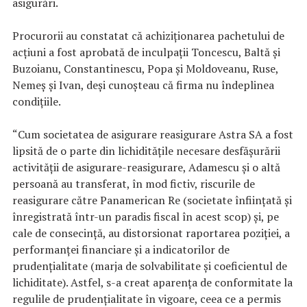
asigurări.
Procurorii au constatat că achiziţionarea pachetului de
acţiuni a fost aprobată de inculpaţii Toncescu, Baltă şi
Buzoianu, Constantinescu, Popa şi Moldoveanu, Ruse,
Nemeş şi Ivan, deşi cunoşteau că firma nu îndeplinea
condiţiile.
“Cum societatea de asigurare reasigurare Astra SA a fost
lipsită de o parte din lichidităţile necesare desfăşurării
activităţii de asigurare-reasigurare, Adamescu şi o altă
persoană au transferat, în mod fictiv, riscurile de
reasigurare către Panamerican Re (societate înfiinţată şi
înregistrată într-un paradis fiscal în acest scop) şi, pe
cale de consecinţă, au distorsionat raportarea poziţiei, a
performanţei financiare şi a indicatorilor de
prudenţialitate (marja de solvabilitate şi coeficientul de
lichiditate). Astfel, s-a creat aparenţa de conformitate la
regulile de prudenţialitate în vigoare, ceea ce a permis