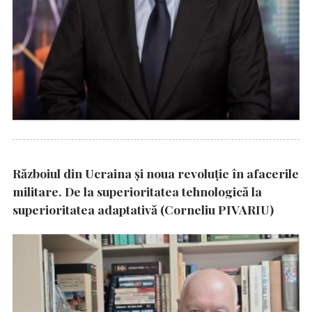
Războiul din Ucraina și noua revoluție în afacerile
militare. De la superioritatea tehnologică la
superioritatea adaptativă (Corneliu PIVARIU)