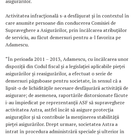
asigurărilor.
Activitatea infracţională s-a desfăşurat şi în contextul în
care anumite persoane din conducerea Comisiei de
Supraveghere a Asigurărilor, prin încălcarea atribuţiilor
de serviciu, au făcut demersuri pentru a-l favoriza pe
Adamescu.
“În perioada 2011 – 2013, Adamescu, cu încălcarea unor
dispoziţii din Codul fiscal şi a legislaţiei aplicabile pieţei
asigurărilor şi reasigurărilor, a efectuat o serie de
demersuri păguboase pentru societate, în sensul că a
lipsit-o de lichidităţile necesare desfăşurării activităţii de
asigurare; de asemenea, raportările distorsionate făcute
i-au împiedicat pe reprezentanţii ASF să supravegheze
activitatea Astra, astfel încât să asigure protecţia
asiguraţilor şi să contribuie la menţinerea stabilităţii
pieţei asigurărilor. Drept urmare, societatea Astra a
intrat în procedura administrării speciale şi ulterior în