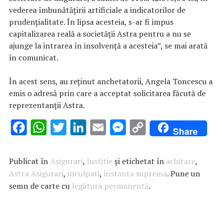
vederea îmbunătăţirii artificiale a indicatorilor de
prudenţialitate. În lipsa acesteia, s-ar fi impus
capitalizarea reală a societăţii Astra pentru a nu se
ajunge la intrarea în insolvenţă a acesteia”, se mai arată
în comunicat.
În acest sens, au reţinut anchetatorii, Angela Toncescu a
emis o adresă prin care a acceptat solicitarea făcută de
reprezentanţii Astra.
F
W
T
Li
E
M
C
Share
ac
h
w
n
m
es
o
e
at
it
k
ai
se
p
Publicat în
Asigurari
,
Justitie
și etichetat în
achitare
,
b
s
te
e
l
n
y
Astra Asigurari
,
inculpati
,
instanta suprema
. Pune un
semn de carte cu
o
A
r
legătura permanentă
dI
g
Li
.
o
p
n
er
n