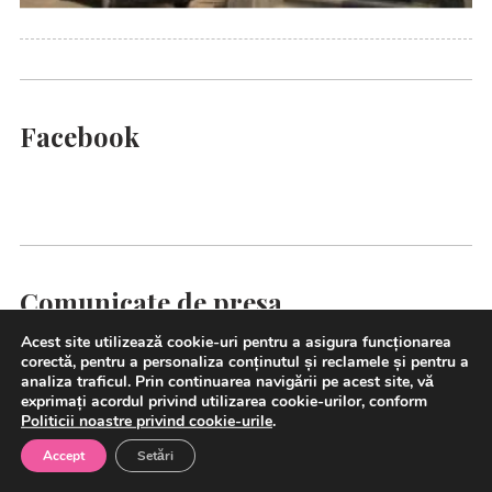
Facebook
Comunicate de presa
Acest site utilizează cookie-uri pentru a asigura funcționarea
Energia care schimbă vieți:
26 de familii vor
corectă, pentru a personaliza conținutul și reclamele și pentru a
analiza traficul. Prin continuarea navigării pe acest site, vă
beneficia, pentru prima dată, de energie electrică
exprimați acordul privind utilizarea cookie-urilor, conform
prin instalarea de panouri fotovoltaice, în cadrul
Politicii noastre privind cookie-urile
.
proiectului ”Energie pentru Viață”
Accept
Setări