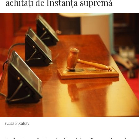
achitaţi de Instanţa supremă
sursa Pixabay