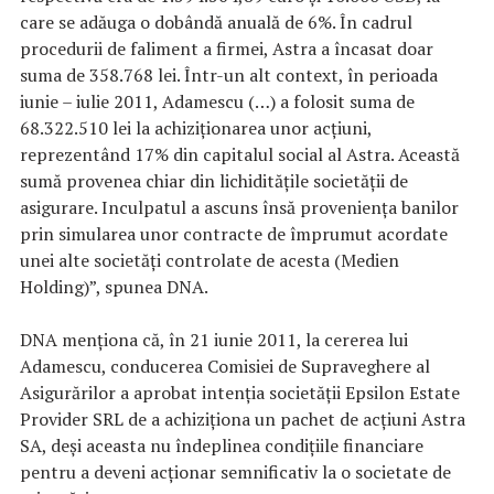
care se adăuga o dobândă anuală de 6%. În cadrul
procedurii de faliment a firmei, Astra a încasat doar
suma de 358.768 lei. Într-un alt context, în perioada
iunie – iulie 2011, Adamescu (…) a folosit suma de
68.322.510 lei la achiziţionarea unor acţiuni,
reprezentând 17% din capitalul social al Astra. Această
sumă provenea chiar din lichidităţile societăţii de
asigurare. Inculpatul a ascuns însă provenienţa banilor
prin simularea unor contracte de împrumut acordate
unei alte societăţi controlate de acesta (Medien
Holding)”, spunea DNA.
DNA menţiona că, în 21 iunie 2011, la cererea lui
Adamescu, conducerea Comisiei de Supraveghere al
Asigurărilor a aprobat intenţia societăţii Epsilon Estate
Provider SRL de a achiziţiona un pachet de acţiuni Astra
SA, deşi aceasta nu îndeplinea condiţiile financiare
pentru a deveni acţionar semnificativ la o societate de