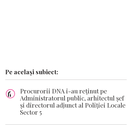
k
p
k
Pe același subiect:
Procurorii DNA i-au reţinut pe
Administratorul public, arhitectul șef
și directorul adjunct al Poliției Locale
Sector 5