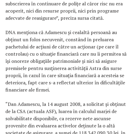
subscrierea în continuare de poliţe al căror risc nu era
acoperit, nici din resurse proprii, nici prin programe
adecvate de reasigurare”, preciza sursa citată.
DNA menţiona că Adamescu şi cealaltă persoană au
obţinut un folos necuvenit, constând în preluarea
pachetului de acţiuni de către un acţionar (pe care îl
controlau) cu o situaţie financiară care nu îi permitea să
îşi onoreze obligaţiile patrimoniale şi nici să asigure
premisele pentru susţinerea activităţii Astra din surse
proprii, în cazul în care situaţia financiară a acesteia se
deteriora, fapt care s-a reflectat ulterior în dificultăţile
financiare ale firmei.
“Dan Adamescu, la 14 august 2008, a solicitat şi obţinut
de la CSA (actuala ASF), luarea în calculul marjei de
solvabilitate disponibile, ca rezerve nete ascunse
provenite din evaluarea activelor deţinute la o altă
societate de asigurare, a sumei de 118.342.090,30 lei, în