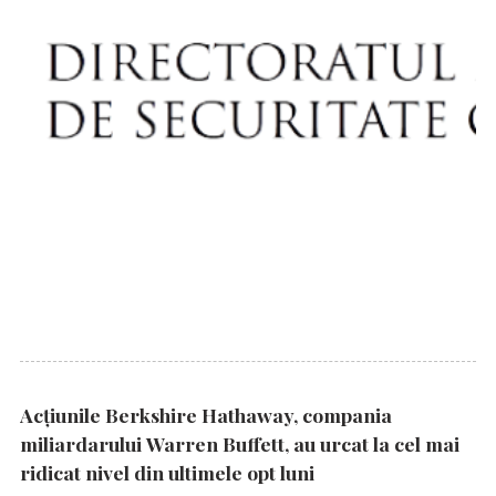
Acțiunile Berkshire Hathaway, compania
miliardarului Warren Buffett, au urcat la cel mai
ridicat nivel din ultimele opt luni