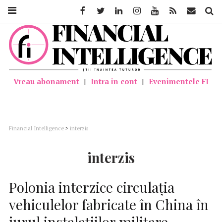
Facebook
Twitter
Linkedin
Instagram
Youtube
Feed
Mail
Căutar
Vreau abonament
|
Intra in cont
|
Evenimentele FI
Financial Intelligence
>
interzis
interzis
Polonia interzice circulaţia
vehiculelor fabricate în China în
jurul instalaţiilor militare