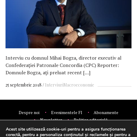
Interviu cu domnul Mihai Bogza, director executiv al
Confederației Patronale Concordia (CPC) Reporter:
Domnule Bogza, ați preluat recent […]
25 septembrie 2018
Interviuri
Macroeconomie
Despre noi
Evenimentele FI
Abonamente
Newsletter
Politica editorială
Politica de confidentialitate
Contact
Publicitate
Acest site utilizează cookie-uri pentru a asigura funcționarea
© 2026 Financial Intelligence.
corectă, pentru a personaliza conținutul și reclamele și pentru a