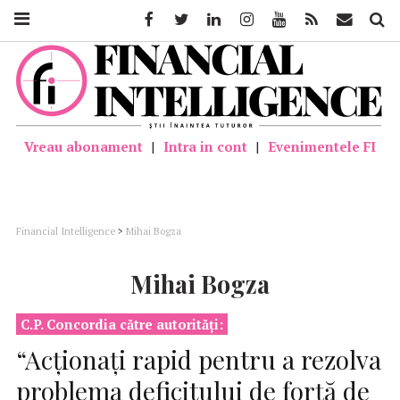
Facebook
Twitter
Linkedin
Instagram
Youtube
Feed
Mail
Căutar
Vreau abonament
|
Intra in cont
|
Evenimentele FI
Financial Intelligence
>
Mihai Bogza
Mihai Bogza
C.P. Concordia către autorități:
“Acționați rapid pentru a rezolva
problema deficitului de forță de