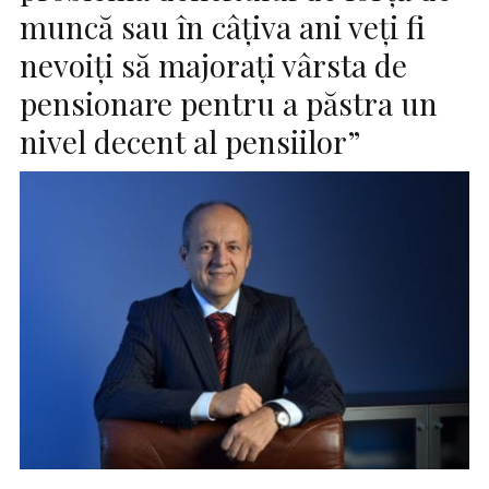
muncă sau în câțiva ani veți fi
nevoiți să majorați vârsta de
pensionare pentru a păstra un
nivel decent al pensiilor”