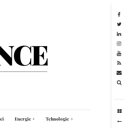
Facebook
Twitter
Linkedin
Instagram
Youtube
Feed
Mail
Căutare
ci
Energie
+
Tehnologie
+