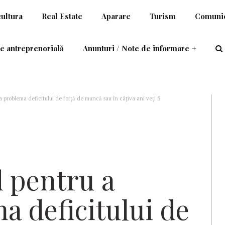
cultura
Real Estate
Aparare
Turism
Comunic
e antreprenorială
Anunturi / Note de informare
+
a problema deficitului de forță de muncă sau în câțiva ani veți fi
pensiilor”
d pentru a
a deficitului de