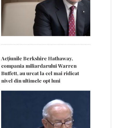
Acțiunile Berkshire Hathaway,
compania miliardarului Warren
Buffett, au urcat la cel mai ridicat
nivel din ultimele opt luni