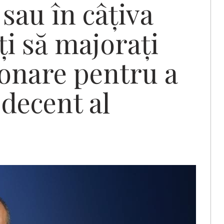
sau în câțiva
iți să majorați
ionare pentru a
 decent al