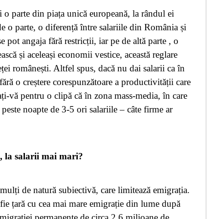
 o parte din piața unică europeană, la rândul ei
e o parte, o diferenț
ă
între salariile din România și
pot angaja fără restricții, iar pe de altă parte , o
scă și aceleași economii vestice, această reglare
ței românești. Altfel spus, dacă nu dai salarii ca în
fără o creștere corespunzătoare a productivității care
ți-vă pentru o clipă că în zona mass-media, în care
este noapte de 3-5 ori salariile – câte firme ar
 la salarii mai mari?
, mulți de natură subiectivă, care limitează emigrația.
 fie țară cu cea mai mare emigrație din lume după
 emigrației permanente de circa 2.6 milioane de