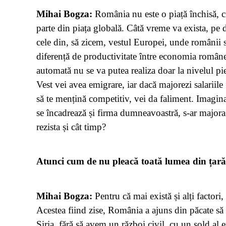
Mihai Bogza:
România nu este o piață închisă, ci
parte din piața globală. Câtă vreme va exista, pe d
cele din, să zicem, vestul Europei, unde românii se 
diferență de productivitate între economia românea
automată nu se va putea realiza doar la nivelul pie
Vest vei avea emigrare, iar dacă majorezi salariile 
să te mențină competitiv, vei da faliment. Imagina
se încadrează și firma dumneavoastră, s-ar majora p
rezista și cât timp?
Atunci cum de nu pleacă toată lumea din țară,
Mihai Bogza:
Pentru că mai există și alți factori
Acestea fiind zise, România a ajuns din păcate să
Siria, fără să avem un război civil, cu un sold al