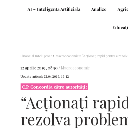
AI – Inteligenta Artificiala
Analize
Agri
Educați
Financial Intelligence
>
Macroeconomie
>
“Acționați rapid pentru a rezolv
nevoiți să majorați vârsta de pensionare pentru a păstra un nivel decent al 
22 aprilie 2019, 08:50
Macroeconomie
Update articol:
22.04.2019, 19:12
C.P. Concordia către autorități:
“Acționați rapi
rezolva problem