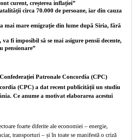
ont curent, creșterea inflației”
alității circa 70.000 de persoane, iar din cauza
ea mai mare emigrație din lume după Siria, fără
 va fi imposibil să se mai asigure pensii decente,
ru pensionare”
l Confedera
ţiei Patronale Concordia (CPC)
rdia (CPC) a dat recent publicității un studiu
mânia. Ce anume a motivat elaborarea acestui
oare foarte diferite ale economiei – energie,
nciar, transporturi – și în toate se manifestă o criză