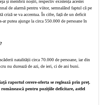
eja și membrii noștri, respectiv existența acestei
semnal de alarmă pentru viitor, semnalând faptul că pe
ă criză se va accentua. În cifre, față de un deficit
 s-ar putea ajunge la circa 550.000 de persoane în
t?
ăderii natalității circa 70.000 de persoane, iar din
ucru nu durează de azi, de ieri, ci de ani buni.
ață raportul cerere-oferta se reglează prin preț.
românească pentru pozițiile deficitare, astfel