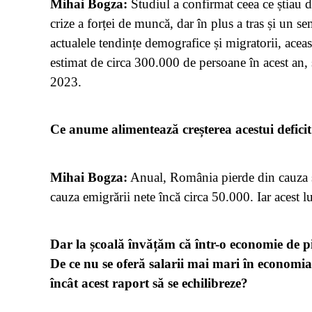
Mihai Bogza:
Studiul a confirmat ceea ce știau d
crize a forței de muncă, dar în plus a tras și un 
actualele tendințe demografice și migratorii, aceast
estimat de circa 300.000 de persoane în acest an,
2023.
Ce anume alimentează creșterea acestui defici
Mihai Bogza:
Anual, România pierde din cauza sc
cauza emigrării nete încă circa 50.000. Iar acest l
Dar la școală învățăm că într-o economie de pi
De ce nu se oferă salarii mai mari în economia 
încât acest raport să se echilibreze?