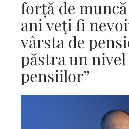
forță de muncă 
ani veți fi nevo
vârsta de pens
păstra un nivel
pensiilor”