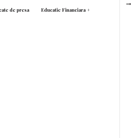
ate de presa
Educatie Financiara
+