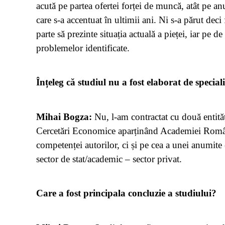
acută pe partea ofertei forței de muncă, atât pe anu
care s-a accentuat în ultimii ani. Ni s-a părut dec
parte să prezinte situația actuală a pieței, iar pe d
problemelor identificate.
Înțeleg că studiul nu a fost elaborat de special
Mihai Bogza:
Nu, l-am contractat cu două entită
Cercetări Economice aparținând Academiei Român
competenței autorilor, ci și pe cea a unei anumite 
sector de stat/academic – sector privat.
Care a fost principala concluzie a studiului?