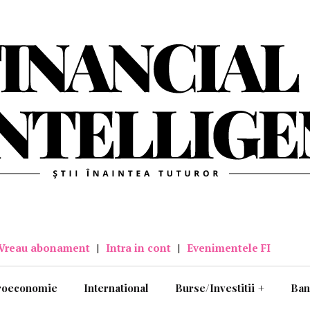
Vreau abonament
|
Intra in cont
|
Evenimentele FI
roeconomie
International
Burse/Investitii
+
Ban