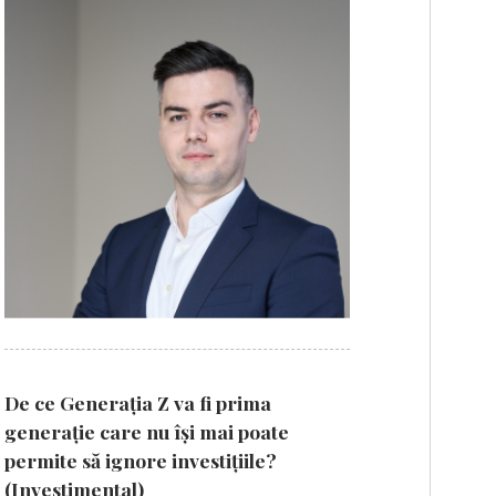
De ce Generația Z va fi prima
generație care nu își mai poate
permite să ignore investițiile?
(Investimental)