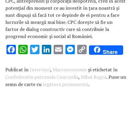
CPC, antreprenori și corporații deopotrivă, cred în acest
potențial din moment ce au investit în țara noastră și
sunt dispuși să facă tot ce depinde de ei pentru a face
lucrurile să meargă mai bine. CPC dorește să fie un
factor de dialog constructiv care să contribuie la
progresul economic și social al României.
F
W
T
Li
E
M
C
Share
ac
h
w
n
m
es
o
e
at
it
k
ai
se
p
Publicat în
Interviuri
,
Macroeconomie
și etichetat în
b
s
te
e
l
n
y
Confederatia patronala Concordia
,
Mihai Bogza
. Pune un
semn de carte cu
o
A
r
legătura permanentă
dI
g
Li
.
o
p
n
er
n
k
p
k