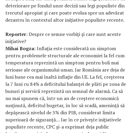
deteriorare pe fondul unor decizii sau legi populiste din
trecutul apropiat și care poate evolua spre un adevărat
dezastru în contextul altor inițiative populiste recente.
Reporter
: Despre ce semne vorbiți și care sunt aceste
inițiative?
Mihai Bogza
: Inflația este considerată un simptom
pentru problemele structurale ale economiei la fel cum
temperatura reprezintă un simptom pentru boli mai
serioase ale organismului uman. Iar România are deja de
luni bune cea mai înaltă inflație din UE. La fel, creșterea
la 7 luni cu 84% a deficitului balanței de plăti pe zona de
bunuri și servicii reprezintă un semnal de alarmă. Ca să
nu mai spunem că, într-un an de creștere economică
susținută, deficitul bugetar, în loc să scadă, amenință să
depășească nivelul de 3% din PIB, considerat limita
superioară de siguranță… Iar în ce privește inițiativele
populiste recente, CPC și-a exprimat deja public