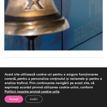
Precizările Poliţiei Române privind extrădarea lui
Acest site utilizează cookie-uri pentru a asigura funcționarea
Ionel Arsene din Italia: Predarea persoanei a fost
corectă, pentru a personaliza conținutul și reclamele și pentru a
blocată printr-o decizie a instanţei italiene, din
analiza traficul. Prin continuarea navigării pe acest site, vă
motive medicale, nu printr-o întârziere a
exprimați acordul privind utilizarea cookie-urilor, conform
Politicii noastre privind cookie-urile
.
autorităţilor române
Accept
Setări