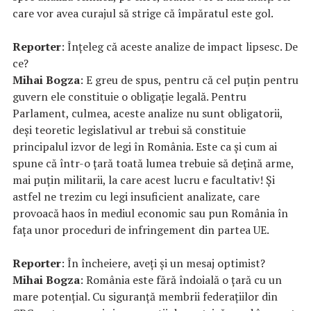
care vor avea curajul să strige că împăratul este gol.
Reporter
: Înțeleg că aceste analize de impact lipsesc. De
ce?
Mihai Bogza
: E greu de spus, pentru că cel puțin pentru
guvern ele constituie o obligație legală. Pentru
Parlament, culmea, aceste analize nu sunt obligatorii,
deși teoretic legislativul ar trebui să constituie
principalul izvor de legi în România. Este ca și cum ai
spune că într-o țară toată lumea trebuie să dețină arme,
mai puțin militarii, la care acest lucru e facultativ! Și
astfel ne trezim cu legi insuficient analizate, care
provoacă haos în mediul economic sau pun România în
fața unor proceduri de infringement din partea UE.
Reporter
: În încheiere, aveți și un mesaj optimist?
Mihai Bogza
: România este fără îndoială o țară cu un
mare potențial. Cu siguranță membrii federațiilor din