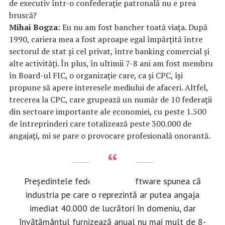
de executiv într-o confederație patronală nu e prea
bruscă?
Mihai Bogza
: Eu nu am fost bancher toată viața. După
1990, cariera mea a fost aproape egal împărțită între
sectorul de stat și cel privat, între banking comercial și
alte activități. În plus, în ultimii 7-8 ani am fost membru
în Board-ul FIC, o organizație care, ca și CPC, își
propune să apere interesele mediului de afaceri. Altfel,
trecerea la CPC, care grupează un număr de 10 federații
din sectoare importante ale economiei, cu peste 1.500
de întreprinderi care totalizează peste 300.000 de
angajați, mi se pare o provocare profesională onorantă.
Președintele federației de software spunea că
industria pe care o reprezintă ar putea angaja
imediat 40.000 de lucrători în domeniu, dar
învățământul furnizează anual nu mai mult de 8-