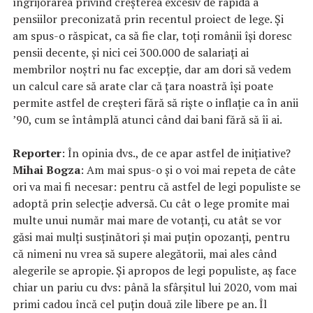
îngrijorarea privind creșterea excesiv de rapidă a
pensiilor preconizată prin recentul proiect de lege. Și
am spus-o răspicat, ca să fie clar, toți românii își doresc
pensii decente, și nici cei 300.000 de salariați ai
membrilor noștri nu fac excepție, dar am dori să vedem
un calcul care să arate clar că țara noastră își poate
permite astfel de creșteri fără să riște o inflație ca în anii
’90, cum se întâmplă atunci când dai bani fără să îi ai.
Reporter
: În opinia dvs., de ce apar astfel de inițiative?
Mihai Bogza
: Am mai spus-o și o voi mai repeta de câte
ori va mai fi necesar: pentru că astfel de legi populiste se
adoptă prin selecție adversă. Cu cât o lege promite mai
multe unui număr mai mare de votanți, cu atât se vor
găsi mai mulți susținători și mai puțin opozanți, pentru
că nimeni nu vrea să supere alegătorii, mai ales când
alegerile se apropie. Și apropos de legi populiste, aș face
chiar un pariu cu dvs: până la sfârșitul lui 2020, vom mai
primi cadou încă cel puțin două zile libere pe an. Îl