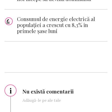
Consumul de energie electrică al
populaţiei a crescut cu 8,3% în
primele şase luni
i
Nu există comentarii
Adăugă-le pe ale tale