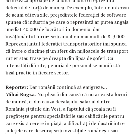
acutizează aproape de la lună la lună o reprezintă
deficitul de forță de muncă. De exemplu, într-un interviu
de acum câteva zile, președintele federației de software
spunea că industria pe care o reprezintă ar putea angaja
imediat 40.000 de lucrători în domeniu, dar
învățământul furnizează anual nu mai mult de 8-9.000.
Reprezentantul federației transportatorilor îmi spunea
că între o cincime și un sfert din mijloacele de transport
rutier stau trase pe dreapta din lipsa de șoferi. Cu
intensități diferite, penuria de personal se manifestă
însă practic în fiecare sector.
Reporter
: Dar românii continuă să emigreze…
Mihai Bogza
: Nu pleacă din cauză că nu ar exista locuri
de muncă, ci din cauza decalajului salarial dintre
România și țările din Vest, a faptului că școala nu îi
pregătește pentru specializările sau calificările pentru
care există cerere în piață, a dificultății deplasării între
județele care descurajează investițiile românești sau