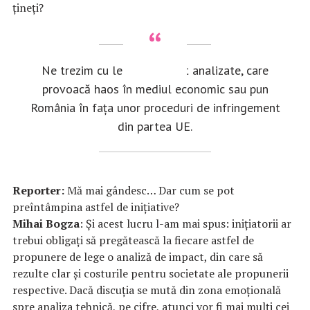
țineți?
Ne trezim cu legi insuficient analizate, care
provoacă haos în mediul economic sau pun
România în fața unor proceduri de infringement
din partea UE.
Reporter:
Mă mai gândesc… Dar cum se pot
preîntâmpina astfel de inițiative?
Mihai Bogza
: Și acest lucru l-am mai spus: inițiatorii ar
trebui obligați să pregătească la fiecare astfel de
propunere de lege o analiză de impact, din care să
rezulte clar și costurile pentru societate ale propunerii
respective. Dacă discuția se mută din zona emoțională
spre analiza tehnică, pe cifre, atunci vor fi mai mulți cei