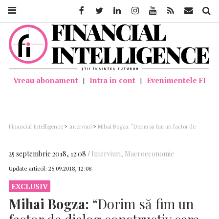
Facebook
Twitter
Linkedin
Instagram
Youtube
Feed
Mail
Căutar
Vreau abonament
|
Intra in cont
|
Evenimentele FI
Financial Intelligence
>
Interviuri
>
Mihai Bogza: “Dorim să fim un factor de
dialog constructiv care să contribuie la progresul economic și social al României”
25 septembrie 2018, 12:08
Interviuri
,
Macroeconomie
Update articol:
25.09.2018, 12:08
EXCLUSIV
Mihai Bogza:
“Dorim să fim un