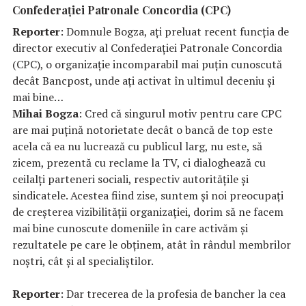
Confederației Patronale Concordia (CPC)
Reporter
: Domnule Bogza, ați preluat recent funcția de
director executiv al Confederației Patronale Concordia
(CPC), o organizație incomparabil mai puțin cunoscută
decât Bancpost, unde ați activat în ultimul deceniu și
mai bine…
Mihai Bogza
: Cred că singurul motiv pentru care CPC
are mai puțină notorietate decât o bancă de top este
acela că ea nu lucrează cu publicul larg, nu este, să
zicem, prezentă cu reclame la TV, ci dialoghează cu
ceilalți parteneri sociali, respectiv autoritățile și
sindicatele. Acestea fiind zise, suntem și noi preocupați
de creșterea vizibilității organizației, dorim să ne facem
mai bine cunoscute domeniile în care activăm și
rezultatele pe care le obținem, atât în rândul membrilor
noștri, cât și al specialiștilor.
Reporter
: Dar trecerea de la profesia de bancher la cea