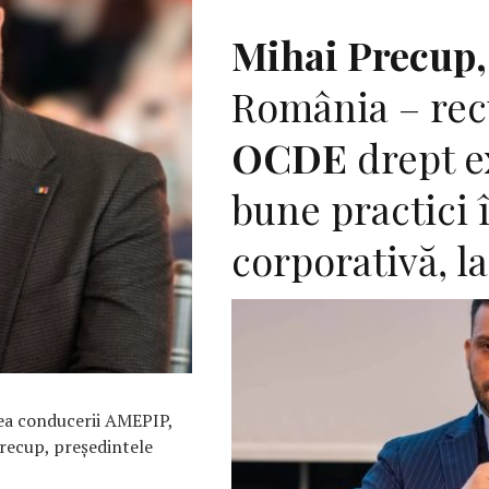
Mihai Precup
România – rec
OCDE
drept e
bune practici 
corporativă, l
ea conducerii AMEPIP,
Precup, preşedintele