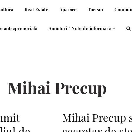
cultura
Real Estate
Aparare
Turism
Comunic
e antreprenorială
Anunturi / Note de informare
+
Mihai Precup
umit
Mihai Precup 
iul de
secretar de sta