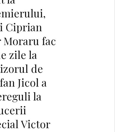
emierului,
i Ciprian
r Moraru fac
e zile la
izorul de
fan Jicol a
reguli la
cerii
cial Victor