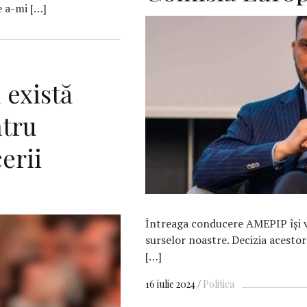
e a-mi […]
 există
ntru
erii
Întreaga conducere AMEPIP îşi va
surselor noastre. Decizia acestor
[…]
16 iulie 2024
Politica