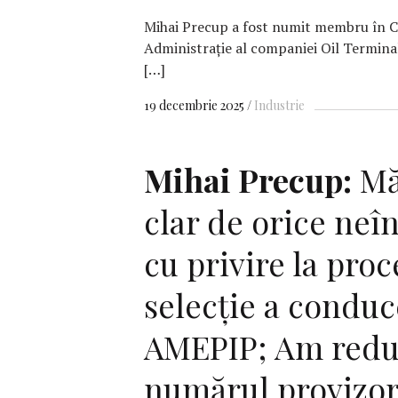
Mihai Precup a fost numit membru în Co
Administrație al companiei Oil Termina
[…]
19 decembrie 2025
Industrie
Mihai Precup:
Mă
clar de orice neî
cu privire la pro
selecție a conduc
AMEPIP; Am redu
numărul provizora