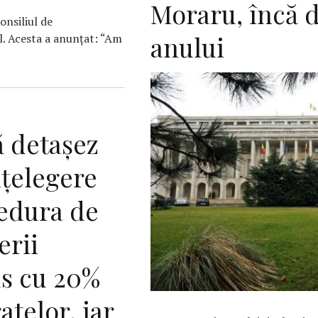
Moraru, încă d
nsiliul de
anului
l. Acesta a anunţat: “Am
 detașez
nțelegere
cedura de
erii
s cu 20%
telor, iar