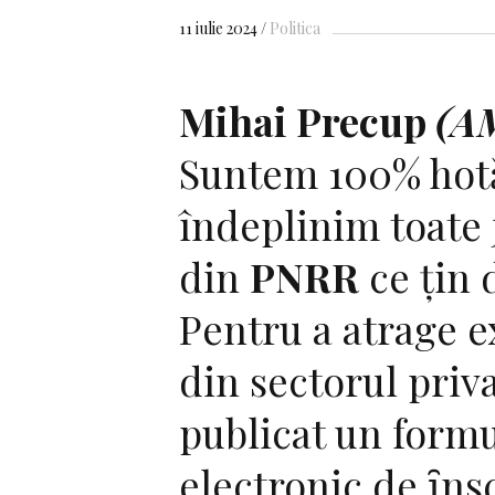
11 iulie 2024
Politica
Mihai Precup
(A
Suntem 100% hotă
îndeplinim toate 
din
PNRR
ce țin 
Pentru a atrage e
din sectorul priv
publicat un form
electronic de ȋns