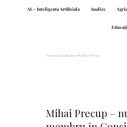
AI – Inteligenta Artificiala
Analize
Agri
Educați
Financial Intelligence
>
Mihai Precup
Mihai Precup – n
membru în Consil