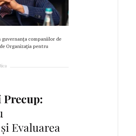
a guvernanța companiilor de
, de Organizația pentru
tica
i Precup:
u
și Evaluarea