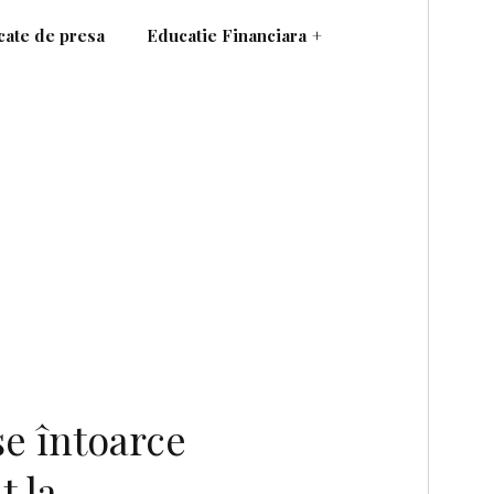
ate de presa
Educatie Financiara
+
se întoarce
t la