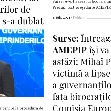
Surse: Avertizarea lui Jicol a aj
ilor de
Precup, fost preşedinte AMEPIP,
e s-a dublat
17 iulie 2024
Politica
Surse:
Întreag
AMEPIP
îşi v
astăzi; Mihai 
victimă a lips
a guvernanțil
fața birocrațil
Comisia Euro
u privire la procedura de