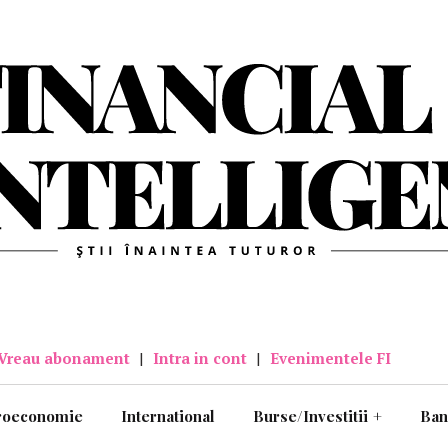
Vreau abonament
|
Intra in cont
|
Evenimentele FI
roeconomie
International
Burse/Investitii
+
Ban