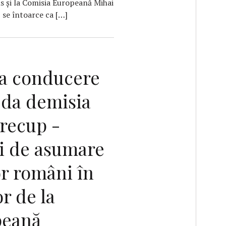
uns şi la Comisia Europeană Mihai
 se întoarce ca […]
a conducere
a da demisia
Precup -
ei de asumare
or români în
or de la
peană