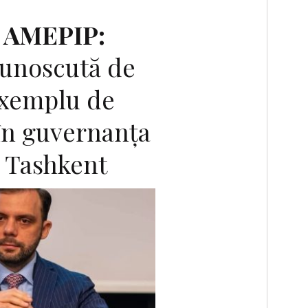
, AMEPIP:
unoscută de
xemplu de
în guvernanţa
a Tashkent
F