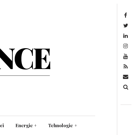
Facebook
Twitter
Linkedin
Instagram
Youtube
Feed
Mail
Căutare
ci
Energie
+
Tehnologie
+