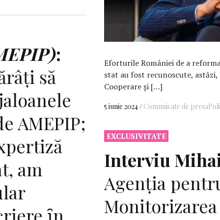
MEPIP)
:
Eforturile României de a reform
râți să
stat au fost recunoscute, astăzi
Cooperare și […]
jaloanele
5 iunie 2024
Comunicate de presa
Poli
de AMEPIP;
EXCLUSIVITATE
xpertiză
Interviu Miha
at, am
Agenția pentr
ular
Monitorizarea 
criere ȋn