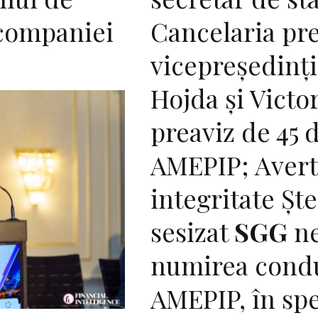
 companiei
Cancelaria pr
vicepreşedinţi
Hojda şi Victo
preaviz de 45 d
AMEPIP; Avert
integritate Şte
sesizat
SGG
ne
numirea condu
AMEPIP, în spe