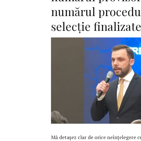
numărul procedur
selecție finalizat
F
Mă detașez clar de orice neînțelegere c