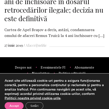
ani de închisoare în dosarul
retrocedărilor ilegale; decizia nu
este definitivă
Curtea de Apel Braşov a decis, astăzi, condamnarea
omului de afaceri Remus Truică la 4 ani închisoare cu […]
27 iunie 2019
Afaceri
Justitie
Despre noi
Evenimentele FI
Abonamente
Newsletter
Politica editorială
Politica de confidentialitate
Contact
Publicitate
Acest site utilizează cookie-uri pentru a asigura funcționarea
© 2026 Financial Intelligence.
corectă, pentru a personaliza conținutul și reclamele și pentru a
analiza traficul. Prin continuarea navigării pe acest site, vă
exprimați acordul privind utilizarea cookie-urilor, conform
Politicii noastre privind cookie-urile
.
Setări cookie-uri
Accept
Setări