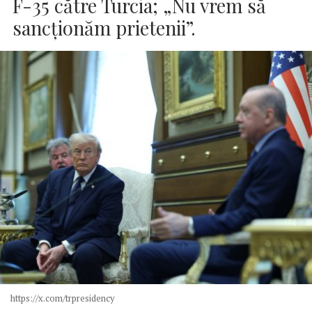
F-35 către Turcia; „Nu vrem să
sancționăm prietenii”.
https://x.com/trpresidency