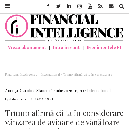
Facebook
Twitter
Linkedin
Instagram
Youtube
Feed
Mail
Căutar
Vreau abonament
|
Intra in cont
|
Evenimentele FI
Financial Intelligence
>
International
>
Trump afirmă că ia în considerare
vânzarea de avioane de vânătoare F-35 către Turcia; „Nu vrem să sancționăm
prietenii”.
Ancuţa-Carolina Stanciu
7 iulie 2026, 19:20
International
Update articol:
07.07.2026, 19:21
Trump afirmă că ia în considerare
vânzarea de avioane de vânătoare