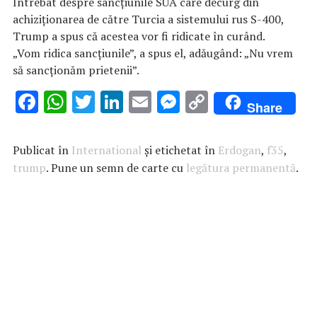
Întrebat despre sancțiunile SUA care decurg din
achiziționarea de către Turcia a sistemului rus S-400,
Trump a spus că acestea vor fi ridicate în curând.
„Vom ridica sancțiunile”, a spus el, adăugând: „Nu vrem
să sancționăm prietenii”.
F
W
T
Li
E
M
C
Share
ac
h
w
n
m
es
o
e
at
it
k
ai
se
p
Publicat în
International
și etichetat în
Erdogan
,
f35
,
b
s
te
e
l
n
y
trump
. Pune un semn de carte cu
legătura permanentă
.
o
A
r
dI
g
Li
o
p
n
er
n
k
p
k