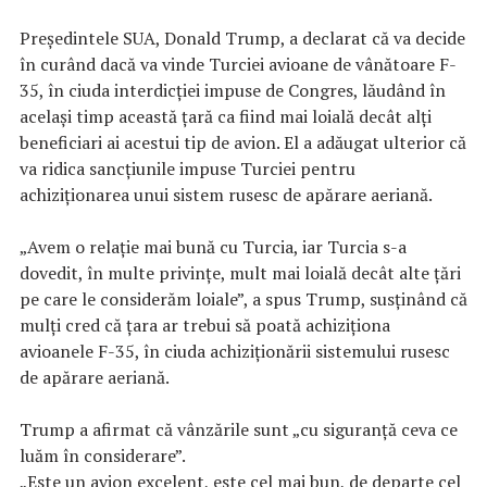
Președintele SUA, Donald Trump, a declarat că va decide
în curând dacă va vinde Turciei avioane de vânătoare F-
35, în ciuda interdicției impuse de Congres, lăudând în
același timp această țară ca fiind mai loială decât alți
beneficiari ai acestui tip de avion. El a adăugat ulterior că
va ridica sancțiunile impuse Turciei pentru
achiziționarea unui sistem rusesc de apărare aeriană.
„Avem o relație mai bună cu Turcia, iar Turcia s-a
dovedit, în multe privințe, mult mai loială decât alte țări
pe care le considerăm loiale”, a spus Trump, susținând că
mulți cred că țara ar trebui să poată achiziționa
avioanele F-35, în ciuda achiziționării sistemului rusesc
de apărare aeriană.
Trump a afirmat că vânzările sunt „cu siguranță ceva ce
luăm în considerare”.
„Este un avion excelent, este cel mai bun, de departe cel