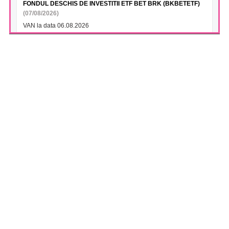
FONDUL DESCHIS DE INVESTITII ETF BET BRK (BKBETETF)
(07/08/2026)
VAN la data 06.08.2026
FONDUL DESCHIS DE INVESTITII BT INDEX ROMANIA ETF
BET TR (BTBETRETF)
(07/08/2026)
VAN la data 06.08.2026
FONDUL DESCHIS DE INVESTITII ETF ENERGIE PATRIA-
TRADEVILLE (PTENGETF)
(07/08/2026)
VAN la data 06.08.2026