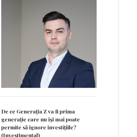
De ce Generația Z va fi prima
generație care nu își mai poate
permite să ignore investițiile?
(Investimental)