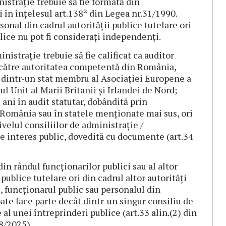
istrație trebuie să fie formată din
 în înțelesul art.138² din Legea nr.31/1990.
sonal din cadrul autorității publice tutelare ori
ublice nu pot fi considerați independenți.
istrație trebuie să fie calificat ca auditor
către autoritatea competentă din România,
 dintr-un stat membru al Asociației Europene a
l Unit al Marii Britanii și Irlandei de Nord;
 ani în audit statutar, dobândită prin
n România sau în statele menționate mai sus, ori
velul consiliilor de administrație /
de interes public, dovedită cu documente (art.34
n rândul funcționarilor publici sau al altor
publice tutelare ori din cadrul altor autorități
i, funcționarul public sau personalul din
oate face parte decât dintr-un singur consiliu de
al unei întreprinderi publice (art.33 alin.(2) din
8/2025).