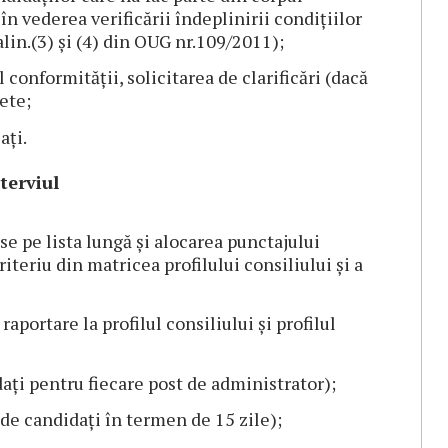
în vederea verificării îndeplinirii condițiilor
alin.(3) și (4) din OUG nr.109/2011);
 conformității, solicitarea de clarificări (dacă
ete;
ați.
terviul
e pe lista lungă și alocarea punctajului
iteriu din matricea profilului consiliului și a
aportare la profilul consiliului și profilul
ați pentru fiecare post de administrator);
 de candidați în termen de 15 zile);