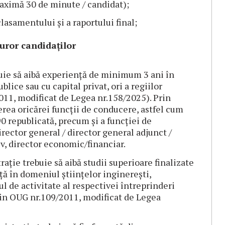
maximă 30 de minute / candidat);
lasamentului și a raportului final;
turor candidaților
uie să aibă experiență de minimum 3 ani în
lice sau cu capital privat, ori a regiilor
011, modificat de Legea nr.158/2025). Prin
rea oricărei funcții de conducere, astfel cum
90 republicată, precum și a funcției de
rector general / director general adjunct /
iv, director economic/financiar.
ție trebuie să aibă studii superioare finalizate
ță în domeniul științelor inginerești,
l de activitate al respectivei întreprinderi
din OUG nr.109/2011, modificat de Legea