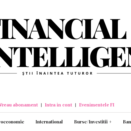
Vreau abonament
|
Intra in cont
|
Evenimentele FI
roeconomie
International
Burse/Investitii
+
Ban