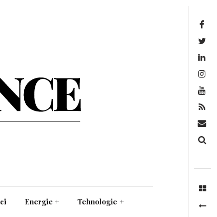
Facebook
Twitter
Linkedin
Instagram
Youtube
Feed
Mail
Căutare
ci
Energie
+
Tehnologie
+