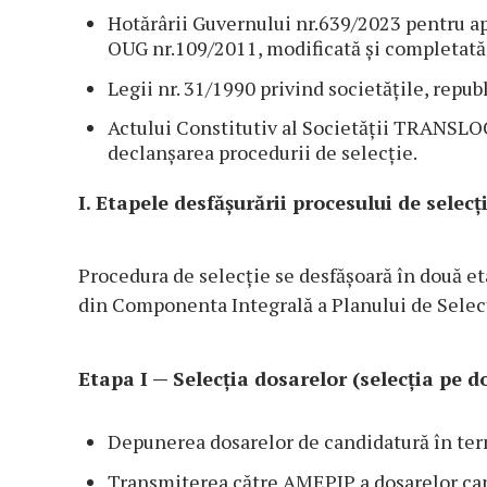
Hotărârii Guvernului nr.639/2023 pentru a
OUG nr.109/2011, modificată și completată
Legii nr. 31/1990 privind societățile, repub
Actului Constitutiv al Societății TRANSLOC
declanșarea procedurii de selecție.
I. Etapele desfășurării procesului de selecț
Procedura de selecție se desfășoară în două et
din Componenta Integrală a Planului de Selecți
Etapa I — Selecția dosarelor (selecția pe 
Depunerea dosarelor de candidatură în te
Transmiterea către AMEPIP a dosarelor cand