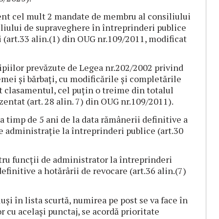
ent cel mult 2 mandate de membru al consiliului
liului de supraveghere în întreprinderi publice
i (art.33 alin.(1) din OUG nr.109/2011, modificat
cipiilor prevăzute de Legea nr.202/2002 privind
mei și bărbați, cu modificările și completările
t clasamentul, cel puțin o treime din totalul
entat (art. 28 alin. 7) din OUG nr.109/2011).
 timp de 5 ani de la data rămânerii definitive a
e administrație la întreprinderi publice (art.30
ru funcții de administrator la întreprinderi
efinitive a hotărârii de revocare (art.36 alin.(7)
și în lista scurtă, numirea pe post se va face în
r cu același punctaj, se acordă prioritate