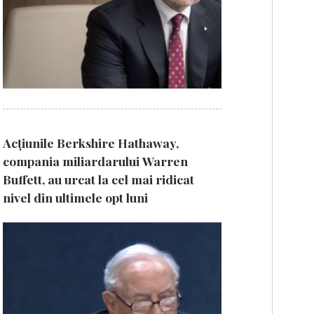
Acțiunile Berkshire Hathaway,
compania miliardarului Warren
Buffett, au urcat la cel mai ridicat
nivel din ultimele opt luni