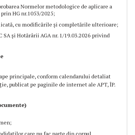
probarea Normelor metodologice de aplicare a
 prin HG nr.1053/2025;
licată, cu modificările și completările ulterioare;
 SA și Hotărârii AGA nr. 1/19.03.2026 privind
ie
ape principale, conform calendarului detaliat
e, publicat pe paginile de internet ale APT, ÎP.
documente)
rmen;
idaților care nu fac parte din corpul