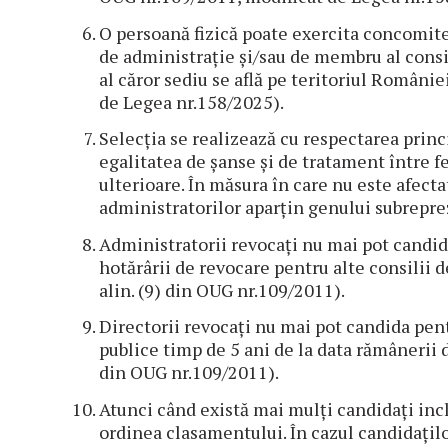
O persoană fizică poate exercita concomit
de administrație și/sau de membru al consi
al căror sediu se află pe teritoriul Românie
de Legea nr.158/2025).
Selecția se realizează cu respectarea prin
egalitatea de șanse și de tratament între fe
ulterioare. În măsura în care nu este afecta
administratorilor aparțin genului subreprez
Administratorii revocați nu mai pot candida
hotărârii de revocare pentru alte consilii d
alin. (9) din OUG nr.109/2011).
Directorii revocați nu mai pot candida pent
publice timp de 5 ani de la data rămânerii d
din OUG nr.109/2011).
Atunci când există mai mulți candidați inclu
ordinea clasamentului. În cazul candidațilo