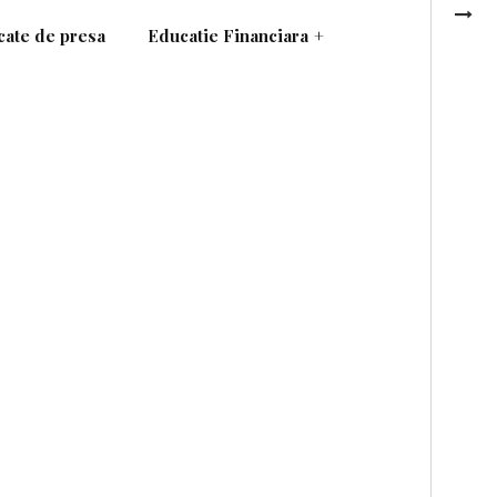
ate de presa
Educatie Financiara
+