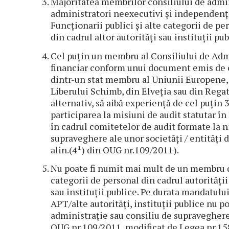
Majoritatea membrilor consiliului de admin
administratori neexecutivi și independenți
Funcționarii publici și alte categorii de per
din cadrul altor autorități sau instituții p
Cel puțin un membru al Consiliului de Admin
financiar conform unui document emis de 
dintr-un stat membru al Uniunii Europene,
Liberului Schimb, din Elveția sau din Regatu
alternativ, să aibă experiență de cel puțin 3
participarea la misiuni de audit statutar î
în cadrul comitetelor de audit formate la ni
supraveghere ale unor societăți / entități 
alin.(4¹) din OUG nr.109/2011).
Nu poate fi numit mai mult de un membru di
categorii de personal din cadrul autorității 
sau instituții publice. Pe durata mandatulu
APT/alte autorități, instituții publice nu p
administrație sau consiliu de supraveghere 
OUG nr.109/2011, modificat de Legea nr.15