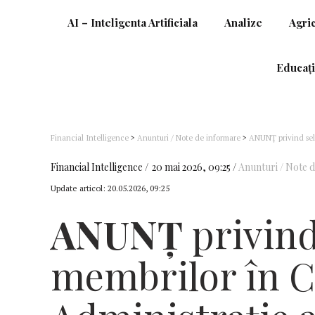
AI – Inteligenta Artificiala
Analize
Agri
Educați
Financial Intelligence
>
Anunturi / Note de informare
>
ANUNȚ privind sele
TRANSLOC SA — mandatul 2026–2030
Financial Intelligence
20 mai 2026, 09:25
Anunturi / Note 
Update articol:
20.05.2026, 09:25
ANUNȚ
privind
membrilor în C