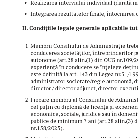
Realizarea interviului individual (durată 
Integrarea rezultatelor finale, întocmirea c
II. Condițiile legale generale aplicabile tu
Membrii Consiliului de Administrație treb
conducerea societăților, întreprinderilor pub
autonome (art.28 alin.(1) din OUG nr.109/2
experiență în conducere se înțelege deține
este definită la art. 143 din Legea nr.31/19
administrator societate/regie autonomă, di
director / director adjunct, director execut
Fiecare membru al Consiliului de Administra
cel puțin cu diplomă de licență și experien
economice, sociale, juridice sau în domeniu
publice de minimum 7 ani (art.28 alin.(3) 
nr.158/2025).