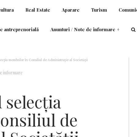
cultura
Real Estate
Aparare
Turism
Comunic
e antreprenorială
Anunturi / Note de informare
+
cția membrilor în Consiliul de Administrație al Societății
de informare
 selecția
onsiliul de