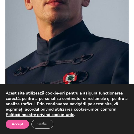
Acest site utilizează cookie-uri pentru a asigura funcționarea
corectă, pentru a personaliza conținutul și reclamele și pentru a
analiza traficul. Prin continuarea navigării pe acest site, vă
Ultimul reactor încă în funcţiune al singurei centrale
exprimați acordul privind utilizarea cookie-urilor, conform
nucleare din Ungaria, de la Paks, continuă să fie
Politicii noastre privind cookie-urile
.
operaţional […]
Accept
Setări