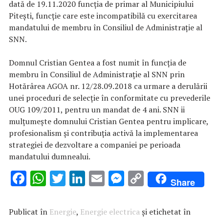
dată de 19.11.2020 funcția de primar al Municipiului
Pitești, funcție care este incompatibilă cu exercitarea
mandatului de membru în Consiliul de Administrație al
SNN.
Domnul Cristian Gentea a fost numit în funcția de
membru în Consiliul de Administrație al SNN prin
Hotărârea AGOA nr. 12/28.09.2018 ca urmare a derulării
unei proceduri de selecție în conformitate cu prevederile
OUG 109/2011, pentru un mandat de 4 ani. SNN ii
mulțumește domnului Cristian Gentea pentru implicare,
profesionalism și contribuția activă la implementarea
strategiei de dezvoltare a companiei pe perioada
mandatului dumnealui.
F
W
T
Li
E
M
C
Share
ac
h
w
n
m
es
o
e
at
it
k
ai
se
p
Publicat în
Energie
,
Energie electrica
și etichetat în