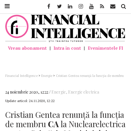
Facebook
Twitter
Linkedin
Instagram
Youtube
Feed
Mail
Căutar
Vreau abonament
|
Intra in cont
|
Evenimentele FI
Financial Intelligence
>
Energie
>
Cristian Gentea renunţă la funcţia de membru
CA la Nuclearelectrica pentru Primăria Municipiului Pitești
24 noiembrie 2020, 12:22
Energie
,
Energie electrica
Update articol:
24.11.2020, 12:22
Cristian Gentea renunţă la funcţia
de membru
CA
la Nuclearelectrica