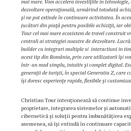
mai mare. Vom accelera investițiile în tehnologie, 
dezvoltare operațională, urmărind totodată achizi
și ne pot extinde în continuare activitatea. În ac
jucători din piață pentru posibile achiziții, iar o
Tour cel mai mare ecosistem de travel construit v
centrali ai strategiei noastre de dezvoltare. Lucră
builder cu integrari multiple si interactiuni in tim
acest tip din România, prin care utilizatorii își v
într-un mod simplu, intuitiv și complet digital. E
generații de turiști, în special Generatia Z, care 
își doresc experiențe rapide, flexibile și customiza
Christian Tour intenționează să continue inve
proprietare, integrarea sistemelor și automatiz
cibernetică și soluții pentru îmbunătățirea ex
asemenea, să își extindă în continuare capacită