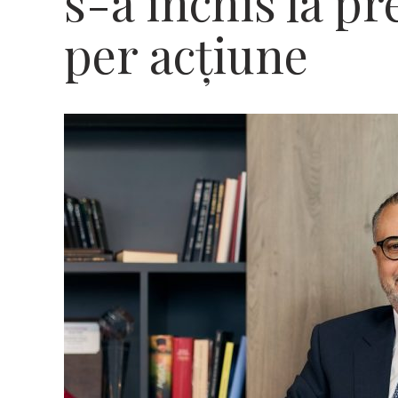
s-a închis la pre
per acțiune