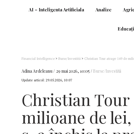
AI – Inteligenta Artificiala
Analize
Agri
Educați
Financial Intelligence
>
Burse/Investitii
>
Christian Tour atrage 149 de milio
acțiune
Adina Ardeleanu
29 mai 2026, 10:05
Burse/Investitii
Update articol:
29.05.2026, 10:07
Christian Tour 
milioane de lei,