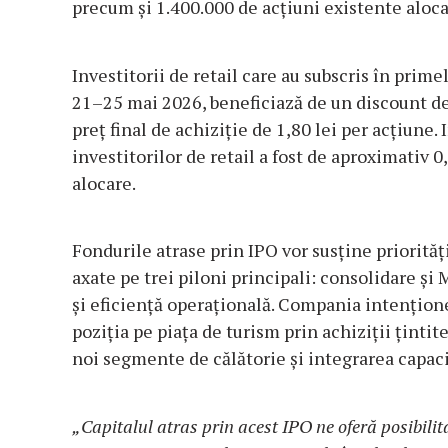
precum și 1.400.000 de acțiuni existente aloca
Investitorii de retail care au subscris în primel
21–25 mai 2026, beneficiază de un discount de 
preț final de achiziție de 1,80 lei per acțiune.
investitorilor de retail a fost de aproximativ 0
alocare.
Fondurile atrase prin IPO vor susține priorităț
axate pe trei piloni principali: consolidare și
și eficiență operațională. Compania intențione
poziția pe piața de turism prin achiziții ținti
noi segmente de călătorie și integrarea capaci
„Capitalul atras prin acest IPO ne oferă posibilit