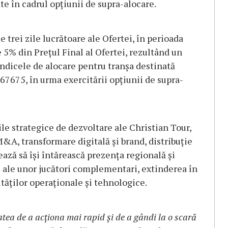
te în cadrul opțiunii de supra-alocare.
e trei zile lucrătoare ale Ofertei, în perioada
5% din Prețul Final al Ofertei, rezultând un
 Indicele de alocare pentru tranșa destinată
,67675, în urma exercitării opțiunii de supra-
ile strategice de dezvoltare ale Christian Tour,
 M&A, transformare digitală și brand, distribuție
ază să își întărească prezența regională și
te ale unor jucători complementari, extinderea în
tăților operaționale și tehnologice.
atea de a acționa mai rapid și de a gândi la o scară