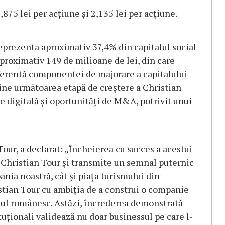
1,875 lei per acțiune și 2,135 lei per acțiune.
reprezenta aproximativ 37,4% din capitalul social
aproximativ 149 de milioane de lei, din care
ferentă componentei de majorare a capitalului
ține următoarea etapă de creștere a Christian
e digitală și oportunități de M&A, potrivit unui
our, a declarat: „Încheierea cu succes a acestui
Christian Tour și transmite un semnal puternic
ania noastră, cât și piața turismului din
stian Tour cu ambiția de a construi o companie
smul românesc. Astăzi, încrederea demonstrată
tituționali validează nu doar businessul pe care l-