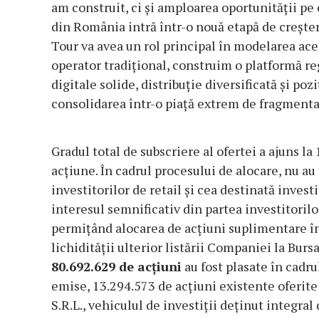
am construit, ci și amploarea oportunității pe
din România intră într-o nouă etapă de creștere
Tour va avea un rol principal în modelarea ac
operator tradițional, construim o platformă re
digitale solide, distribuție diversificată și po
consolidarea într-o piață extrem de fragmenta
Gradul total de subscriere al ofertei a ajuns la
acțiune. În cadrul procesului de alocare, nu au
investitorilor de retail și cea destinată invest
interesul semnificativ din partea investitorilo
permițând alocarea de acțiuni suplimentare în
lichidității ulterior listării Companiei la Burs
80.692.629 de acțiuni
au fost plasate în cadr
emise, 13.294.573 de acțiuni existente oferi
S.R.L., vehiculul de investiții deținut integral