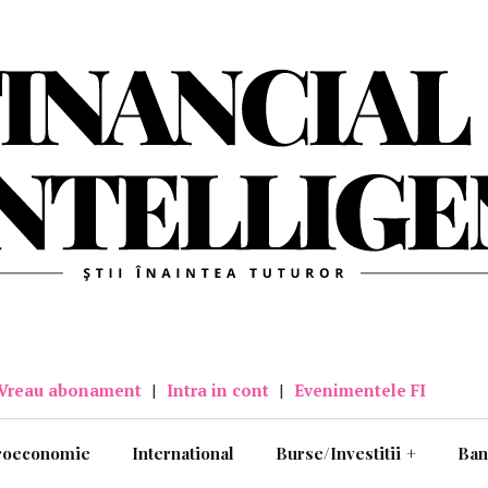
Vreau abonament
|
Intra in cont
|
Evenimentele FI
roeconomie
International
Burse/Investitii
+
Ban