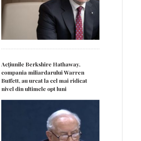
Acțiunile Berkshire Hathaway,
compania miliardarului Warren
Buffett, au urcat la cel mai ridicat
nivel din ultimele opt luni