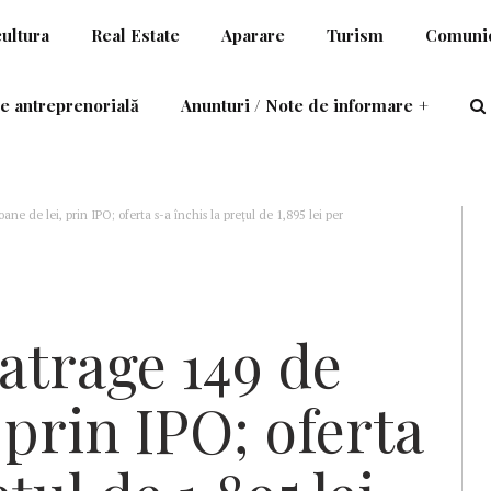
cultura
Real Estate
Aparare
Turism
Comunic
e antreprenorială
Anunturi / Note de informare
+
ane de lei, prin IPO; oferta s-a închis la prețul de 1,895 lei per
atrage 149 de
 prin IPO; oferta