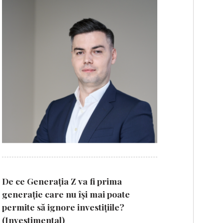
De ce Generația Z va fi prima
generație care nu își mai poate
permite să ignore investițiile?
(Investimental)