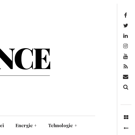
Facebook
Twitter
Linkedin
Instagram
Youtube
Feed
Mail
Căutare
ci
Energie
+
Tehnologie
+