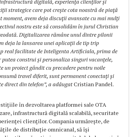
infrastructură digitală, experiența clienților și
ții strategice care pot crește cota noastră de piață
est moment, avem deja discuții avansate cu mai mulți
biectivul nostru este să consolidăm în jurul Christian
reodat
ă
. Digitalizarea rămâne unul dintre pilonii
m deja la lansarea unei aplicații de tip trip
p real facilitate de Inteligenta Artificiala, prima de
or putea construi și personaliza singuri vacanțele,
ste un proiect gândit cu precadere pentru noile
consumă travel diferit, sunt permanent conectați și
te direct din telefon”, a ad
ă
ugat
Cristian Pandel.
stițiile în dezvoltarea platformei sale OTA
are, infrastructură digitală scalabilă, securitate
perienței clienților. Compania urmărește, de
țile de distribuție omnicanal, să își