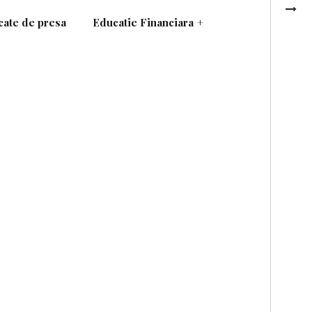
ate de presa
Educatie Financiara
+