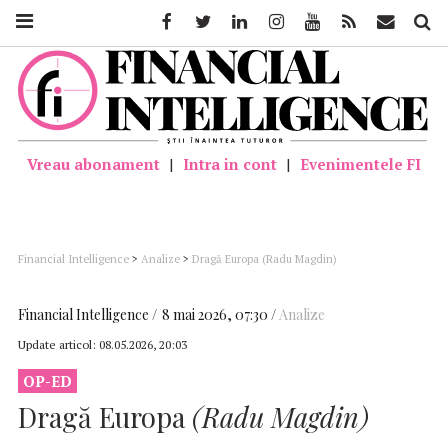
Facebook
Twitter
Linkedin
Instagram
Youtube
Feed
Mail
Căutar
Vreau abonament
|
Intra in cont
|
Evenimentele FI
Financial Intelligence
>
Analize
>
Dragă Europa (Radu Magdin)
Financial Intelligence
8 mai 2026, 07:30
Analize
Update articol:
08.05.2026, 20:03
OP-ED
Dragă Europa
(Radu Magdin)