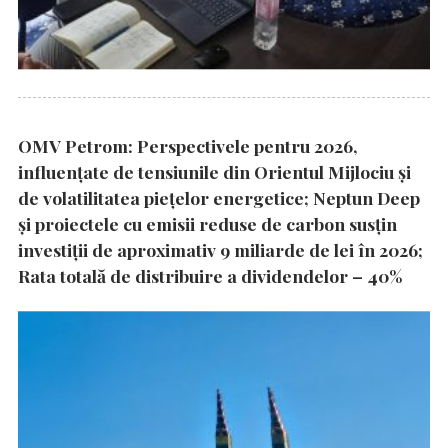
OMV Petrom: Perspectivele pentru 2026,
influențate de tensiunile din Orientul Mijlociu și
de volatilitatea piețelor energetice; Neptun Deep
și proiectele cu emisii reduse de carbon susțin
investiții de aproximativ 9 miliarde de lei în 2026;
Rata totală de distribuire a dividendelor – 40%