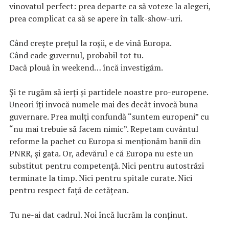
vinovatul perfect: prea departe ca să voteze la alegeri,
prea complicat ca să se apere în talk-show-uri.
Când crește prețul la roșii, e de vină Europa.
Când cade guvernul, probabil tot tu.
Dacă plouă în weekend… încă investigăm.
Și te rugăm să ierți și partidele noastre pro-europene.
Uneori îți invocă numele mai des decât invocă buna
guvernare. Prea mulți confundă “suntem europeni” cu
“nu mai trebuie să facem nimic”. Repetam cuvântul
reforme la pachet cu Europa si menționăm banii din
PNRR, și gata. Or, adevărul e că Europa nu este un
substitut pentru competență. Nici pentru autostrăzi
terminate la timp. Nici pentru spitale curate. Nici
pentru respect față de cetățean.
Tu ne-ai dat cadrul. Noi încă lucrăm la conținut.