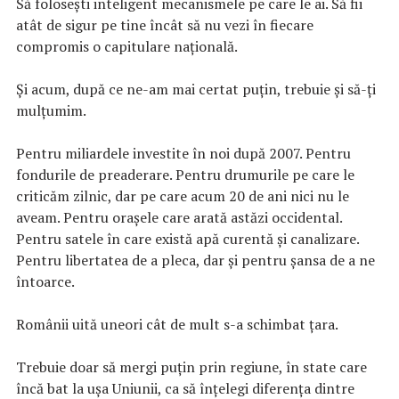
Să folosești inteligent mecanismele pe care le ai. Să fii
atât de sigur pe tine încât să nu vezi în fiecare
compromis o capitulare națională.
Și acum, după ce ne-am mai certat puțin, trebuie și să-ți
mulțumim.
Pentru miliardele investite în noi după 2007. Pentru
fondurile de preaderare. Pentru drumurile pe care le
criticăm zilnic, dar pe care acum 20 de ani nici nu le
aveam. Pentru orașele care arată astăzi occidental.
Pentru satele în care există apă curentă și canalizare.
Pentru libertatea de a pleca, dar și pentru șansa de a ne
întoarce.
Românii uită uneori cât de mult s-a schimbat țara.
Trebuie doar să mergi puțin prin regiune, în state care
încă bat la ușa Uniunii, ca să înțelegi diferența dintre