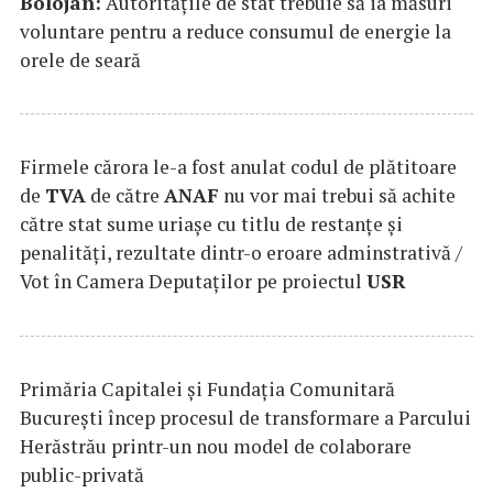
Bolojan:
Autorităţile de stat trebuie să ia măsuri
voluntare pentru a reduce consumul de energie la
orele de seară
Firmele cărora le-a fost anulat codul de plătitoare
de
TVA
de către
ANAF
nu vor mai trebui să achite
către stat sume uriaşe cu titlu de restanţe şi
penalităţi, rezultate dintr-o eroare adminstrativă /
Vot în Camera Deputaţilor pe proiectul
USR
Primăria Capitalei și Fundația Comunitară
București încep procesul de transformare a Parcului
Herăstrău printr-un nou model de colaborare
public-privată