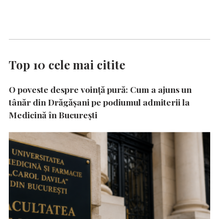
Top 10 cele mai citite
O poveste despre voință pură: Cum a ajuns un
tânăr din Drăgășani pe podiumul admiterii la
Medicină în București