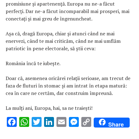
promisiune și apartenență. Europa nu ne-a făcut
perfecți. Dar ne-a făcut incomparabil mai prosperi, mai
conectați și mai greu de îngenuncheat.
Așa că, dragă Europa, chiar și atunci când ne mai
enervezi, când te mai criticăm, când ne mai umflăm
patriotic în pene electorale, să știi ceva:
România încă te iubește.
Doar că, asemenea oricărei relații serioase, am trecut de
faza de fluturi în stomac și am intrat în etapa matură:
cea în care ne certăm, dar construim împreună.
La mulți ani, Europa, hai, sa ne traiești!
F
W
T
Li
E
M
C
Share
ac
h
w
n
m
es
o