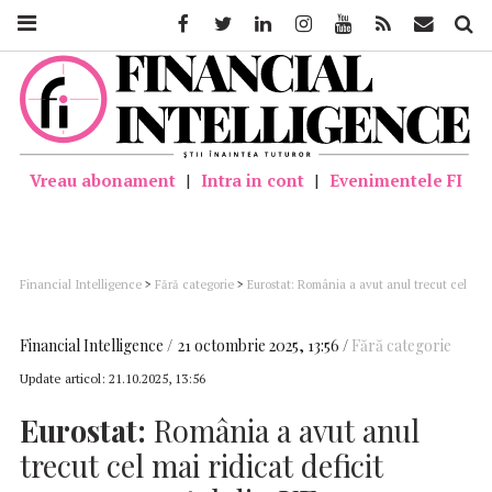
Facebook
Twitter
Linkedin
Instagram
Youtube
Feed
Mail
Căutar
Vreau abonament
|
Intra in cont
|
Evenimentele FI
Financial Intelligence
>
Fără categorie
>
Eurostat: România a avut anul trecut cel
mai ridicat deficit guvernamental din UE
Financial Intelligence
21 octombrie 2025, 13:56
Fără categorie
Update articol:
21.10.2025, 13:56
Eurostat:
România a avut anul
trecut cel mai ridicat deficit