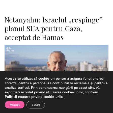
Netanyahu: Israelul „respinge”
planul SUA pentru Gaza,
acceptat de Hamas
Acest site utilizează cookie-uri pentru a asigura funcționarea
corectă, pentru a personaliza conținutul și reclamele și pentru a
analiza traficul. Prin continuarea navigării pe acest site, vă
exprimați acordul privind utilizarea cookie-urilor, conform
Politicii noastre privind cookie-urile
.
Accept
Setări
Israelul a respins planul de pace în 15 puncte propus de
președintele american Donald Trump pentru Fâșia Gaza