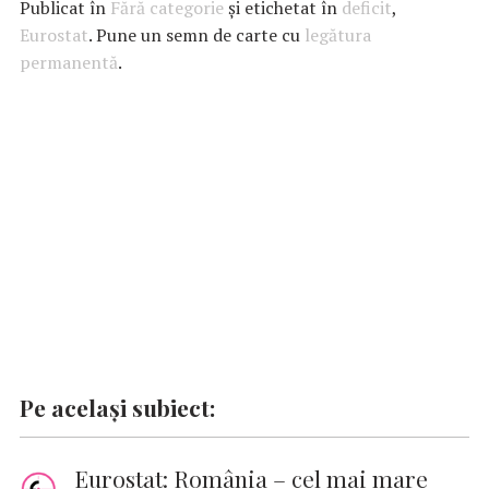
e
at
it
k
ai
se
p
Publicat în
Fără categorie
și etichetat în
deficit
,
b
s
te
e
l
n
y
Eurostat
. Pune un semn de carte cu
legătura
permanentă
o
A
.
r
dI
g
Li
o
p
n
er
n
k
p
k
Pe același subiect:
Eurostat: România – cel mai mare