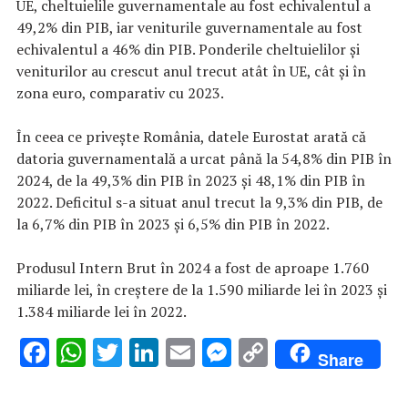
UE, cheltuielile guvernamentale au fost echivalentul a
49,2% din PIB, iar veniturile guvernamentale au fost
echivalentul a 46% din PIB. Ponderile cheltuielilor şi
veniturilor au crescut anul trecut atât în UE, cât şi în
zona euro, comparativ cu 2023.
În ceea ce priveşte România, datele Eurostat arată că
datoria guvernamentală a urcat până la 54,8% din PIB în
2024, de la 49,3% din PIB în 2023 şi 48,1% din PIB în
2022. Deficitul s-a situat anul trecut la 9,3% din PIB, de
la 6,7% din PIB în 2023 şi 6,5% din PIB în 2022.
Produsul Intern Brut în 2024 a fost de aproape 1.760
miliarde lei, în creştere de la 1.590 miliarde lei în 2023 şi
1.384 miliarde lei în 2022.
F
W
T
Li
E
M
C
Share
ac
h
w
n
m
es
o