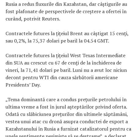
Rusia a redus fluxurile din Kazahstan, dar câștigurile au
fost plafonate de perspectivele de creștere a ofertei în
curând, potrivit Reuters.
Contractele futures la țițeiul Brent au câștigat 15 cenți,
sau 0,2%, la 75,37 dolari pe baril la 04.54 GMT.
Contractele futures la țițeiul West Texas Intermediate
din SUA au crescut cu 67 de cenți de la închiderea de
vineri, la 71,41 dolari pe baril. Luni nu a avut loc niciun
decont pentru WTI din cauza sărbătorii americane
Presidents’ Day.
„Tema dominantă care a condus prețurile petrolului în
ultima vreme a fost în jurul așteptărilor privind oferta.
Odată cu slăbiciunea prețurilor din ultimele săptămâni,
vestea unui atac cu dronă asupra conductei de export a
Kazahstanului în Rusia a furnizat catalizatorul pentru ca
unele sentimente pesimiste să se destrame”, a declarat