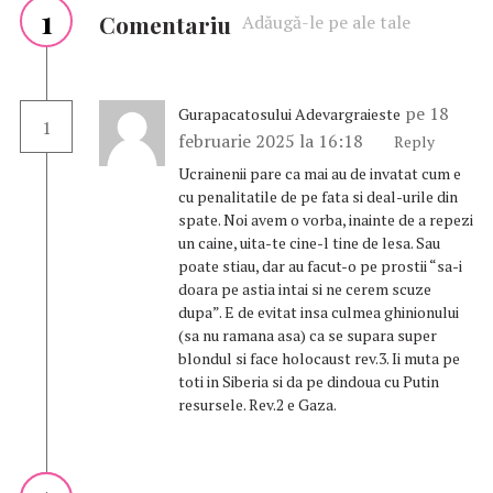
1
Comentariu
Adăugă-le pe ale tale
pe 18
Gurapacatosului Adevargraieste
1
februarie 2025 la 16:18
Reply
Ucrainenii pare ca mai au de invatat cum e
cu penalitatile de pe fata si deal-urile din
spate. Noi avem o vorba, inainte de a repezi
un caine, uita-te cine-l tine de lesa. Sau
poate stiau, dar au facut-o pe prostii “sa-i
doara pe astia intai si ne cerem scuze
dupa”. E de evitat insa culmea ghinionului
(sa nu ramana asa) ca se supara super
blondul si face holocaust rev.3. Ii muta pe
toti in Siberia si da pe dindoua cu Putin
resursele. Rev.2 e Gaza.