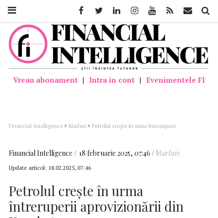
Facebook
Twitter
Linkedin
Instagram
Youtube
Feed
Mail
Căutar
Vreau abonament
|
Intra in cont
|
Evenimentele FI
Financial Intelligence
>
Marfuri
>
Petrolul crește în urma întreruperii
aprovizionării din Kazahstan
Financial Intelligence
18 februarie 2025, 07:46
Marfuri
Update articol:
18.02.2025, 07:46
Petrolul crește în urma
întreruperii aprovizionării din