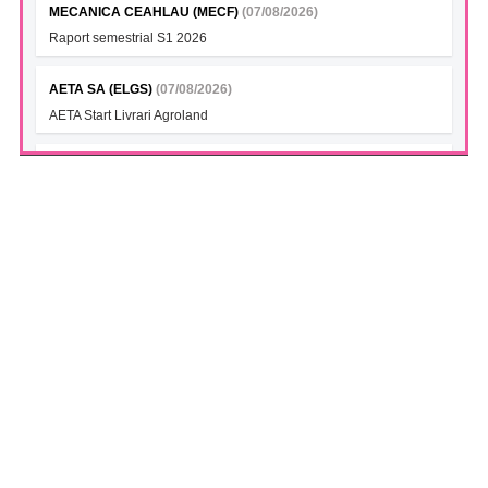
MECANICA CEAHLAU (MECF)
(07/08/2026)
Raport semestrial S1 2026
AETA SA (ELGS)
(07/08/2026)
AETA Start Livrari Agroland
INTERCAPITAL BET-TRN UCITS ETF (ICBETNETF)
(07/08/2026)
VAN la data 06.08.2026
INTERCAPITAL CROBEX10TR UCITS ETF (ICCROETF)
(07/08/2026)
VAN la data 06.08.2026