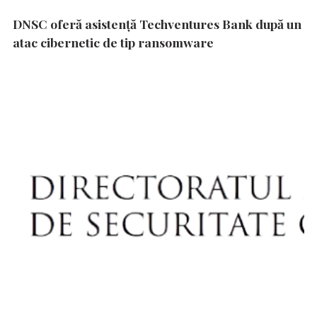
DNSC oferă asistență Techventures Bank după un
atac cibernetic de tip ransomware