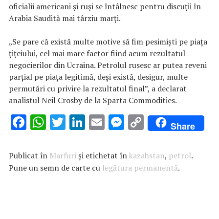
oficialii americani și ruși se întâlnesc pentru discuții în
Arabia Saudită mai târziu marți.
„Se pare că există multe motive să fim pesimiști pe piața
țițeiului, cel mai mare factor fiind acum rezultatul
negocierilor din Ucraina. Petrolul rusesc ar putea reveni
parțial pe piața legitimă, deși există, desigur, multe
permutări cu privire la rezultatul final”, a declarat
analistul Neil Crosby de la Sparta Commodities.
F
W
T
Li
E
M
C
Share
ac
h
w
n
m
es
o
e
at
it
k
ai
se
p
Publicat în
Marfuri
și etichetat în
kazahstan
,
petrol
.
b
s
te
e
l
n
y
Pune un semn de carte cu
legătura permanentă
.
o
A
r
dI
g
Li
o
p
n
er
n
k
p
k