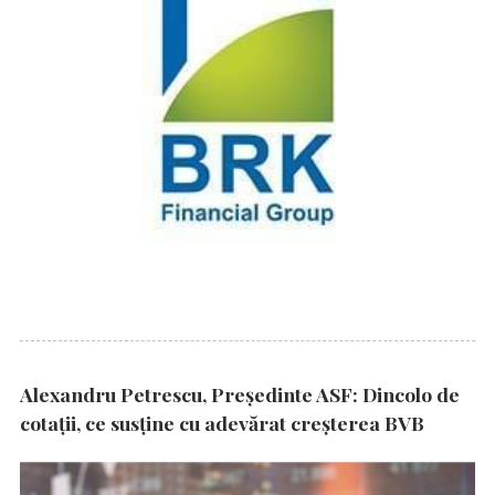
Alexandru Petrescu, Președinte ASF: Dincolo de
cotații, ce susține cu adevărat creșterea BVB