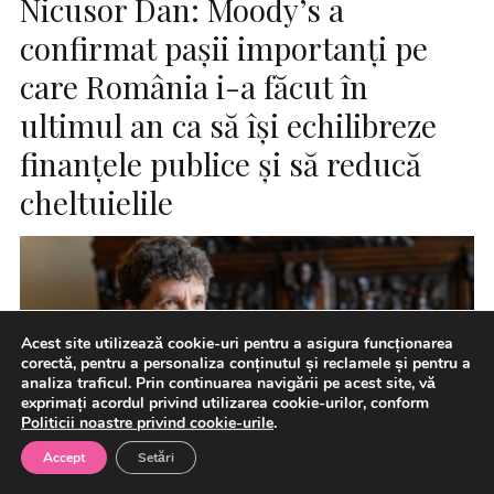
Nicusor Dan: Moody’s a
confirmat pașii importanți pe
care România i-a făcut în
ultimul an ca să își echilibreze
finanțele publice și să reducă
cheltuielile
Acest site utilizează cookie-uri pentru a asigura funcționarea
corectă, pentru a personaliza conținutul și reclamele și pentru a
analiza traficul. Prin continuarea navigării pe acest site, vă
exprimați acordul privind utilizarea cookie-urilor, conform
Politicii noastre privind cookie-urile
.
Accept
Setări