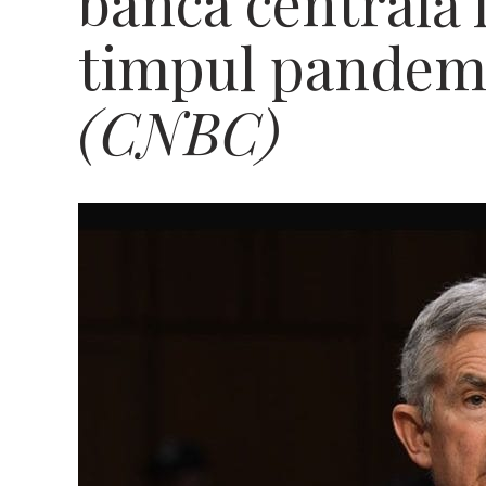
banca centrală 
timpul pandem
(CNBC)