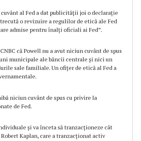
uvânt al Fed a dat publicității joi o declarație
recută o revizuire a regulilor de etică ale Fed
iare admise pentru înalți oficiali ai Fed”.
u CNBC că Powell nu a avut niciun cuvânt de spus
iuni municipale ale băncii centrale și nici un
urile sale familiale. Un ofițer de etică al Fed a
guvernamentale.
ibă niciun cuvânt de spus cu privire la
onate de Fed.
ndividuale și va înceta să tranzacționeze cât
 Robert Kaplan, care a tranzacționat activ