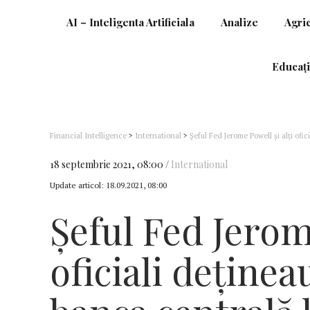
AI – Inteligenta Artificiala
Analize
Agri
Educați
Financial Intelligence
>
International
>
Șeful Fed Jerome Powell și alți ofic
pandemiei Covid (CNBC)
18 septembrie 2021, 08:00
International
Update articol:
18.09.2021, 08:00
Șeful Fed Jerome
oficiali deținea