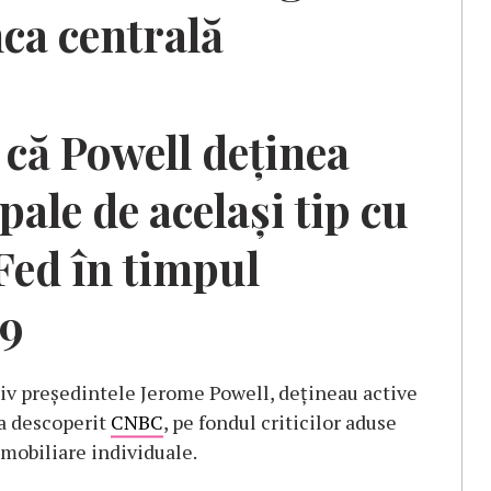
nca centrală
că Powell deținea
ale de același tip cu
Fed în timpul
19
usiv președintele Jerome Powell, dețineau active
 a descoperit
CNBC
, pe fondul criticilor aduse
 mobiliare individuale.