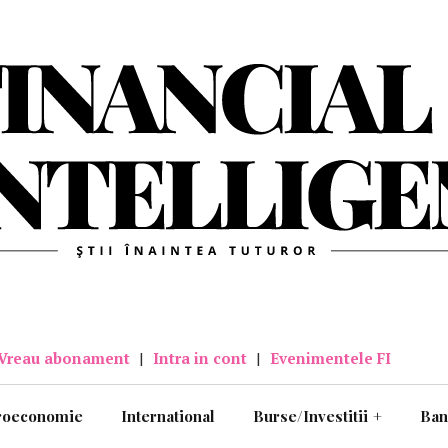
Vreau abonament
|
Intra in cont
|
Evenimentele FI
roeconomie
International
Burse/Investitii
+
Ban