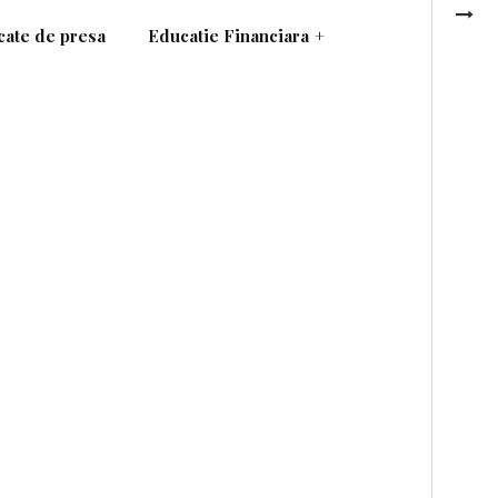
ate de presa
Educatie Financiara
+