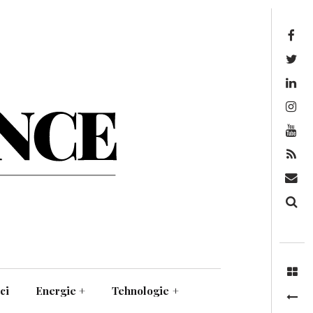
Facebook
Twitter
Linkedin
Instagram
Youtube
Feed
Mail
Căutare
ci
Energie
+
Tehnologie
+