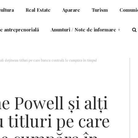
cultura
Real Estate
Aparare
Turism
Comunic
e antreprenorială
Anunturi / Note de informare
+
iali dețineau titluri pe care banca centrală le cumpăra în timpul
 Powell și alți
u titluri pe care