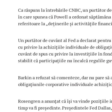
Ca răspuns la întrebările CNBC, un purtător de c
în care spunea că Powell a ordonat săptămâna t
referitoare la „deținerile și activitățile financ
Un purtător de cuvânt al Fed a declarat pentr
cu privire la achizițiile individuale de obligaț
cuvânt de spus cu privire la investițiile în fond
stabilit că participațiile nu încalcă regulile 
Barkin a refuzat să comenteze, dar nu pare să a
obligațiunile corporative individuale achiziți
Rosengren a anunțat că își va vinde pozițiile i
timp va fi președinte. Președintele Fed Dallas,