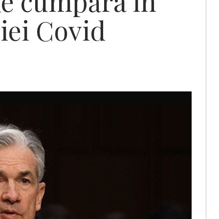
le cumpăra în
iei Covid