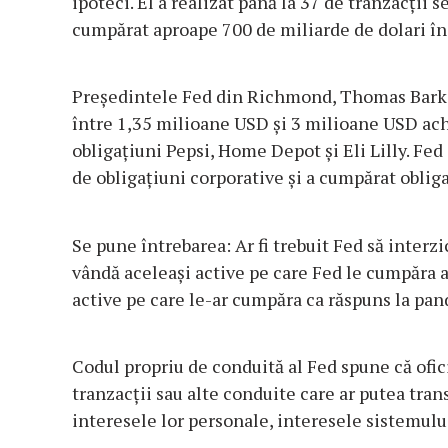
ipoteci. El a realizat până la 37 de tranzacții 
cumpărat aproape 700 de miliarde de dolari în 
Președintele Fed din Richmond, Thomas Barkin
între 1,35 milioane USD și 3 milioane USD ach
obligațiuni Pepsi, Home Depot și Eli Lilly. Fed
de obligațiuni corporative și a cumpărat obliga
Se pune întrebarea: Ar fi trebuit Fed să interzi
vândă aceleași active pe care Fed le cumpăra a
active pe care le-ar cumpăra ca răspuns la pa
Codul propriu de conduită al Fed spune că oficia
tranzacții sau alte conduite care ar putea tran
interesele lor personale, interesele sistemului