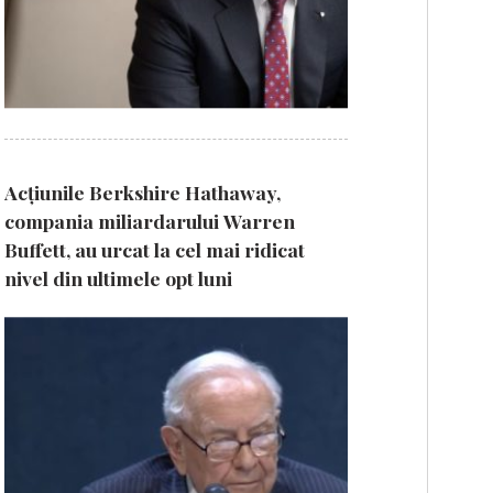
Acțiunile Berkshire Hathaway,
compania miliardarului Warren
Buffett, au urcat la cel mai ridicat
nivel din ultimele opt luni