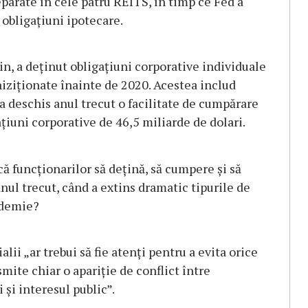
separate în cele patru REITS, în timp ce Fed a
obligațiuni ipotecare.
, a deținut obligațiuni corporative individuale
iziționate înainte de 2020. Acestea includ
 a deschis anul trecut o facilitate de cumpărare
țiuni corporative de 46,5 miliarde de dolari.
că funcționarilor să dețină, să cumpere și să
nul trecut, când a extins dramatic tipurile de
ndemie?
lii „ar trebui să fie atenți pentru a evita orice
smite chiar o apariție de conflict între
 și interesul public”.