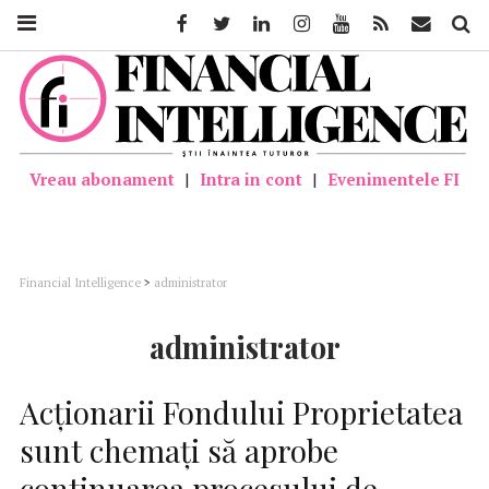
Facebook
Twitter
Linkedin
Instagram
Youtube
Feed
Mail
Căutar
Vreau abonament
|
Intra in cont
|
Evenimentele FI
Financial Intelligence
>
administrator
administrator
Acționarii Fondului Proprietatea
sunt chemați să aprobe
continuarea procesului de