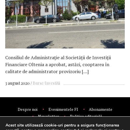
Consiliul de Administrație al Societății de Investiții
Financiare Oltenia a aprobat, astăzi, cooptarea în
calitate de administrator provizoriu […]
3 august 2020
Burse/Investitii
Despre noi
Evenimentele FI
Abonamente
Newsletter
Politica editorială
Politica de confidentialitate
Contact
Publicitate
Acest site utilizează cookie-uri pentru a asigura funcționarea