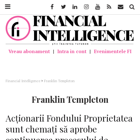
Facebook
Twitter
Linkedin
Instagram
Youtube
Feed
Mail
Căutar
Vreau abonament
|
Intra in cont
|
Evenimentele FI
Financial Intelligence
>
Franklin Templeton
Franklin Templeton
Acționarii Fondului Proprietatea
sunt chemați să aprobe
continuarea procesului de