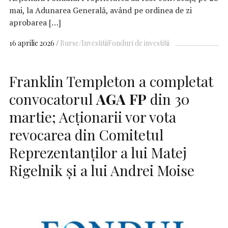
mai, la Adunarea Generală, având pe ordinea de zi
aprobarea […]
16 aprilie 2026
Burse/Investitii
Fonduri de investitii
Franklin Templeton a completat
convocatorul
AGA
FP
din 30
martie; Acționarii vor vota
revocarea din Comitetul
Reprezentanților a lui Matej
Rigelnik și a lui Andrei Moise