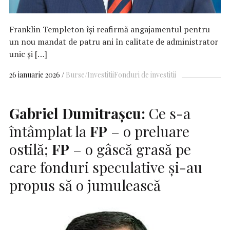
Franklin Templeton își reafirmă angajamentul pentru
un nou mandat de patru ani în calitate de administrator
unic și […]
26 ianuarie 2026
Burse/Investitii
Fonduri de investitii
Gabriel Dumitrașcu:
Ce s-a
întâmplat la
FP
– o preluare
ostilă;
FP
– o gâscă grasă pe
care fonduri speculative și-au
propus să o jumulească