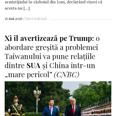
armistițiului în războiul din Iran, declarând vineri că
acesta nu […]
15 mai 2026
International
Xi îl avertizează pe Trump:
o
abordare greșită a problemei
Taiwanului va pune relațiile
dintre
SUA
și China într-un
„mare pericol”
(CNBC)