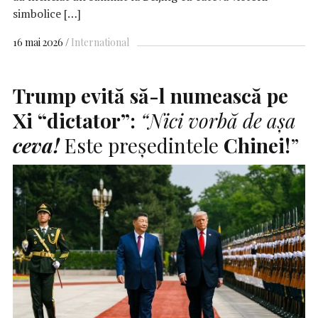
simbolice […]
16 mai 2026
International
Trump evită să-l numească pe
Xi “dictator”:
“Nici vorbă de aşa
ceva!
Este preşedintele
Chinei!
”