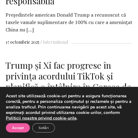
responsabilă
Preşedintele american Donald Trump a recunoscut că
taxele vamale suplimentare de 100% cu care a ameninţat
China nu […]
17 octombrie 2025
International
Trump și Xi fac progrese în
privința acordului TikTok și
planifică o întâlnire în Coreea de
Sud
Acest site utilizează cookie-uri pentru a asigura funcționarea
corectă, pentru a personaliza conținutul și reclamele și pentru a
analiza traficul. Prin continuarea navigării pe acest site, vă
exprimați acordul privind utilizarea cookie-urilor, conform
Politicii noastre privind cookie-urile
.
Accept
Setări