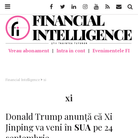
Facebook
Twitter
Linkedin
Instagram
Youtube
Feed
Mail
Căutar
Vreau abonament
|
Intra in cont
|
Evenimentele FI
Financial Intelligence
>
xi
xi
Donald Trump anunţă că Xi
Jinping va veni în
SUA
pe 24
septembrie