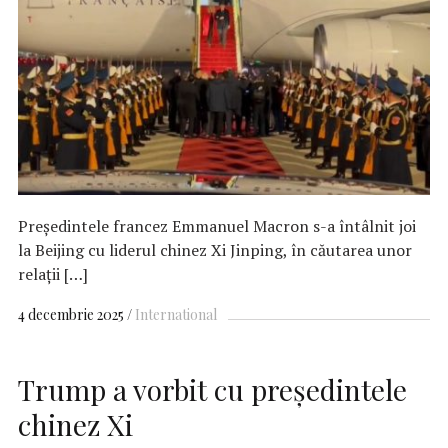
Președintele francez Emmanuel Macron s-a întâlnit joi
la Beijing cu liderul chinez Xi Jinping, în căutarea unor
relații […]
4 decembrie 2025
International
Trump a vorbit cu președintele
chinez Xi