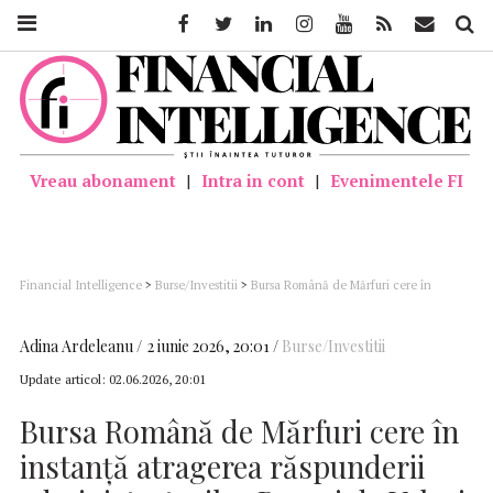
Facebook
Twitter
Linkedin
Instagram
Youtube
Feed
Mail
Căutar
Vreau abonament
|
Intra in cont
|
Evenimentele FI
Financial Intelligence
>
Burse/Investitii
>
Bursa Română de Mărfuri cere în
instanță atragerea răspunderii administratorilor Bursei de Valori București
Adina Ardeleanu
2 iunie 2026, 20:01
Burse/Investitii
Update articol:
02.06.2026, 20:01
Bursa Română de Mărfuri cere în
instanță atragerea răspunderii