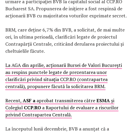
urmare a participației BVB la capitalul social al CCP.RO
Bucharest SA. Propunerea de inițiere a fost respinsă de
acționarii BVB cu majoritatea voturilor exprimate secret.
BRM, care deține 6,7% din BVB, a solicitat, de mai multe
ori, în ultima perioadă, clarificări legate de proiectul
Contrapărții Centrale, criticând derularea proiectului și
cheltuielile făcute.
La AGA din aprilie, a
cționarii Bursei de Valori București
au respins punctele legate de prezentarea unor
clarificări privind situația CCP.RO (contrapartea
centrală), propunere făcută la solicitarea BRM.
Recent,
ASF a
aprobat transmiterea către
ESMA
și
Colegiul
CCP.RO
a Raportului de evaluare a riscurilor
privind Contrapartea Centrală.
La începutul lunii decembrie, BVB a anunțat că a