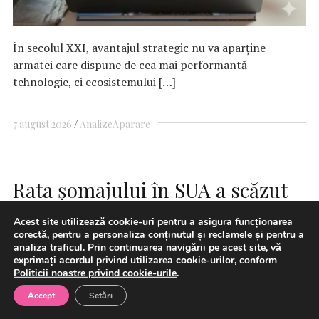
În secolul XXI, avantajul strategic nu va aparține
armatei care dispune de cea mai performantă
tehnologie, ci ecosistemului […]
7 august 2026
Analize
Aparare
Rata şomajului în SUA a scăzut
la 4,1% în iulie
Acest site utilizează cookie-uri pentru a asigura funcționarea
corectă, pentru a personaliza conținutul și reclamele și pentru a
analiza traficul. Prin continuarea navigării pe acest site, vă
exprimați acordul privind utilizarea cookie-urilor, conform
Politicii noastre privind cookie-urile
.
Accept
Setări