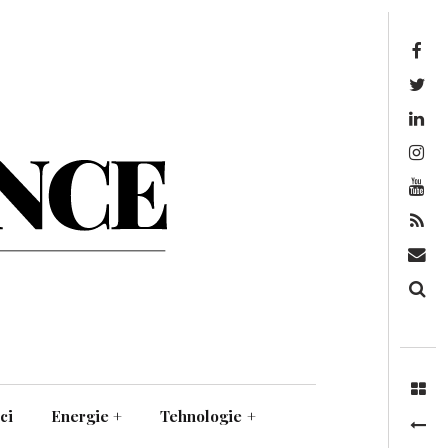
Facebook
Twitter
Linkedin
Instagram
Youtube
Feed
Mail
Căutare
ci
Energie
+
Tehnologie
+