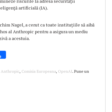
mineze riscurile la adresa securităţii
ligenţă artificială (IA).
him Nagel, a cerut ca toate instituţiile să aibă
thos al Anthropic pentru a asigura un mediu
zivă a acestuia.
e
n
Anthropic
,
Comisia Europeana
,
OpenAI
. Pune un