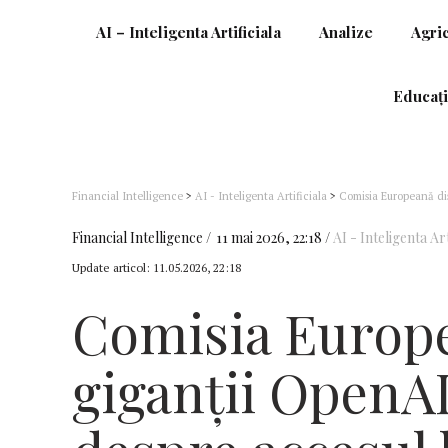
AI – Inteligenta Artificiala
Analize
Agri
Educați
Financial Intelligence
>
AI - Inteligenta Artificiala
>
Comisia Europeană dis
Financial Intelligence
11 mai 2026, 22:18
AI - Inteligenta Art
Update articol:
11.05.2026, 22:18
Comisia Europe
giganţii OpenAI