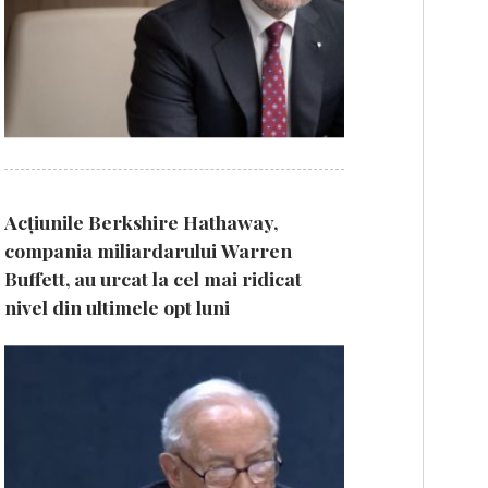
Acțiunile Berkshire Hathaway,
compania miliardarului Warren
Buffett, au urcat la cel mai ridicat
nivel din ultimele opt luni