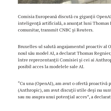
Comisia Europeană discută cu giganţii OpenAI 
inteligenţă artificială, a anunţat luni Thomas
comunitar, transmit CNBC şi Reuters.
Bruxelles-ul salută angajamentul proactiv al O
noul său model AI, a declarat Thomas Regnier, 
între reprezentanţii Comisiei şi cei ai Anthrop
posibil acces la modelele sale AI.
“Cu una (OpenAI), am avut o ofertă proactivă p
(Anthropic), am avut discuţii utile deşi nu su
sau nu asupra unui potenţial acces”, a declarat