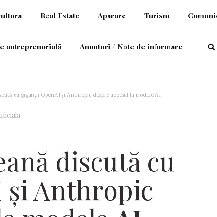
cultura
Real Estate
Aparare
Turism
Comunic
e antreprenorială
Anunturi / Note de informare
+
cută cu giganţii OpenAI şi Anthropic despre accesul la modele AI
ificiala
ană discută cu
 şi Anthropic