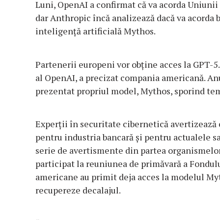
Luni, OpenAI a confirmat că va acorda Uniunii
dar Anthropic încă analizează dacă va acorda 
inteligenţă artificială Mythos.
Partenerii europeni vor obţine acces la GPT-5.
al OpenAI, a precizat compania americană. Anu
prezentat propriul model, Mythos, sporind tem
Experţii în securitate cibernetică avertizează
pentru industria bancară şi pentru actualele s
serie de avertismente din partea organismelor
participat la reuniunea de primăvară a Fondul
americane au primit deja acces la modelul Myth
recupereze decalajul.