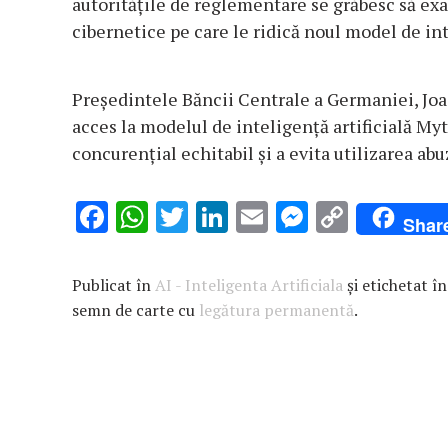
autorităţile de reglementare se grăbesc să exa
cibernetice pe care le ridică noul model de inte
Preşedintele Băncii Centrale a Germaniei, Joac
acces la modelul de inteligenţă artificială My
concurenţial echitabil şi a evita utilizarea abu
F
W
T
Li
E
M
C
Shar
ac
h
w
n
m
es
o
e
at
it
k
ai
se
p
Publicat în
AI - Inteligenta Artificiala
și etichetat î
b
s
te
e
l
n
y
semn de carte cu
legătura permanentă
.
o
A
r
dI
g
Li
o
p
n
er
n
k
p
k