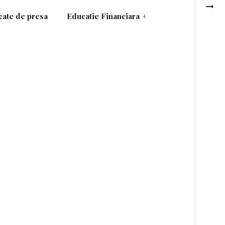
ate de presa
Educatie Financiara
+