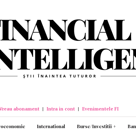
Vreau abonament
|
Intra in cont
|
Evenimentele FI
roeconomie
International
Burse/Investitii
+
Ban