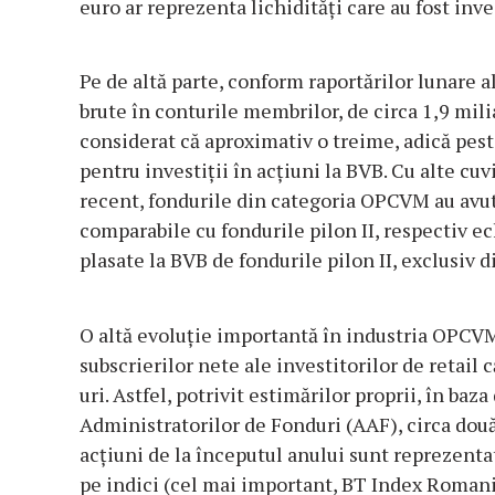
euro ar reprezenta lichidități care au fost inve
Pe de altă parte, conform raportărilor lunare al
brute în conturile membrilor, de circa 1,9 mili
considerat că aproximativ o treime, adică pest
pentru investiții în acțiuni la BVB. Cu alte cuv
recent, fondurile din categoria OPCVM au avut
comparabile cu fondurile pilon II, respectiv ec
plasate la BVB de fondurile pilon II, exclusiv 
O altă evoluție importantă în industria OPCVM 
subscrierilor nete ale investitorilor de retail 
uri. Astfel, potrivit estimărilor proprii, în baz
Administratorilor de Fonduri (AAF), circa două
acțiuni de la începutul anului sunt reprezentat
pe indici (cel mai important, BT Index Roman