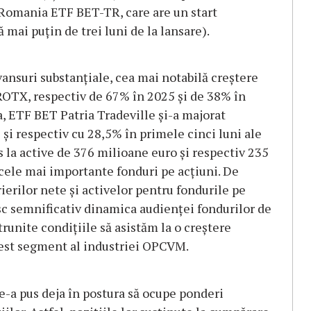
 Romania ETF BET-TR, care are un start
mai puțin de trei luni de la lansare).
avansuri substanțiale, cea mai notabilă creștere
OTX, respectiv de 67% în 2025 și de 38% în
, ETF BET Patria Tradeville și-a majorat
 și respectiv cu 28,5% în primele cinci luni ale
s la active de 376 milioane euro și respectiv 235
 cele mai importante fonduri pe acțiuni. De
ierilor nete și activelor pentru fondurile pe
sc semnificativ dinamica audienței fondurilor de
ntrunite condițiile să asistăm la o creștere
acest segment al industriei OPCVM.
le-a pus deja în postura să ocupe ponderi