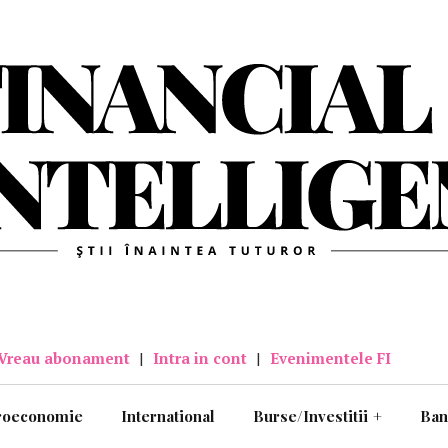
Vreau abonament
|
Intra in cont
|
Evenimentele FI
roeconomie
International
Burse/Investitii
+
Ban