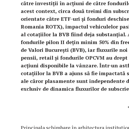
către investiții în acțiuni de către fonduri
acest context, circa două treimi din subscr
orientate către ETF-uri și fonduri deschise
Romania ROTX), impactul vehiculelor pasi
al cotațiilor la BVB fiind deja substanțial.
fondurile pilon II dețin minim 50% din fre
de Valori București (BVB), iar fluxurile no
pensii, retail și fondurile OPCVM au drept
acțiuni disponibile la vânzare. Într-un ast
cotațiilor la BVB a ajuns să fie impactată s
ale căror plasamente sunt independente d
exclusiv de dinamica fluxurilor de subscrie
Principala schimbare în arhitectura instituțio