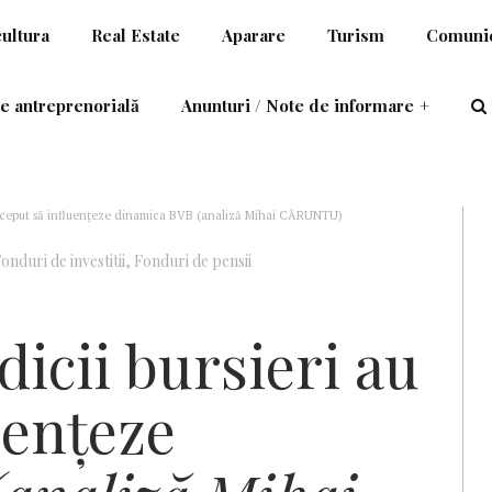
cultura
Real Estate
Aparare
Turism
Comunic
e antreprenorială
Anunturi / Note de informare
+
u început să influențeze dinamica BVB (analiză Mihai CĂRUNTU)
onduri de investitii
,
Fonduri de pensii
dicii bursieri au
uențeze