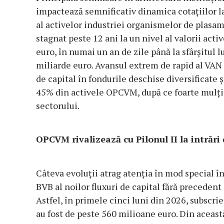
impactează semnificativ dinamica cotațiilor l
al activelor industriei organismelor de plasam
stagnat peste 12 ani la un nivel al valorii acti
euro, în numai un an de zile până la sfârșitul l
miliarde euro. Avansul extrem de rapid al VAN
de capital în fondurile deschise diversificate ș
45% din activele OPCVM, după ce foarte mulți
sectorului.
OPCVM rivalizează cu Pilonul II la intrări 
Câteva evoluții atrag atenția în mod special î
BVB al noilor fluxuri de capital fără precedent 
Astfel, în primele cinci luni din 2026, subscrie
au fost de peste 560 milioane euro. Din acea