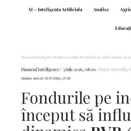
AI – Inteligenta Artificiala
Analize
Agri
Educați
Financial Intelligence
>
Burse/Investitii
>
Fondurile pe indicii bursieri a
Financial Intelligence
3 iulie 2026, 08:00
Burse/Investitii
,
F
Update articol:
03.07.2026, 15:38
Fondurile pe in
început să infl