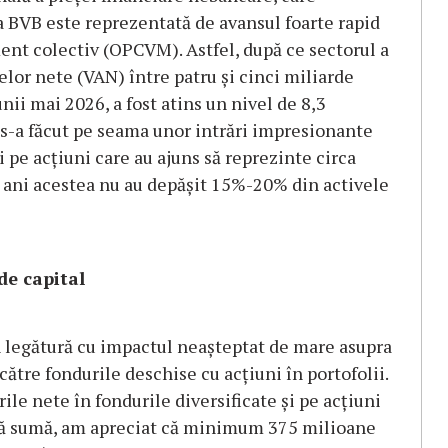
a BVB este reprezentată de avansul foarte rapid
ent colectiv (OPCVM). Astfel, după ce sectorul a
velor nete (VAN) între patru și cinci miliarde
unii mai 2026, a fost atins un nivel de 8,3
 s-a făcut pe seama unor intrări impresionante
i pe acțiuni care au ajuns să reprezinte circa
 ani acestea nu au depășit 15%-20% din activele
de capital
n legătură cu impactul neașteptat de mare asupra
către fondurile deschise cu acțiuni în portofolii.
rile nete în fondurile diversificate și pe acțiuni
stă sumă, am apreciat că minimum 375 milioane