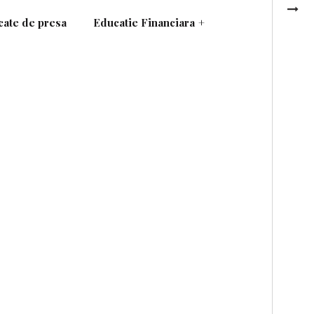
ate de presa
Educatie Financiara
+