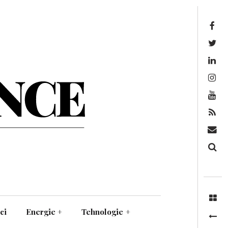
Facebook
Twitter
Linkedin
Instagram
Youtube
Feed
Mail
Căutare
ci
Energie
+
Tehnologie
+