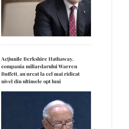
Acțiunile Berkshire Hathaway,
compania miliardarului Warren
Buffett, au urcat la cel mai ridicat
nivel din ultimele opt luni