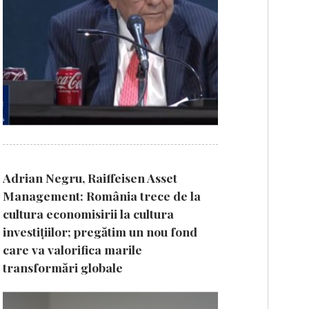
Adrian Negru, Raiffeisen Asset
Management: România trece de la
cultura economisirii la cultura
investițiilor; pregătim un nou fond
care va valorifica marile
transformări globale