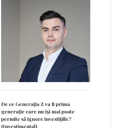
De ce Generația Z va fi prima
generație care nu își mai poate
permite să ignore investițiile?
(Investimental)