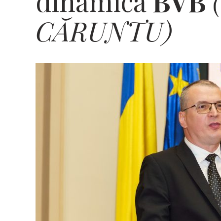
dinamica
BVB
CĂRUNTU)