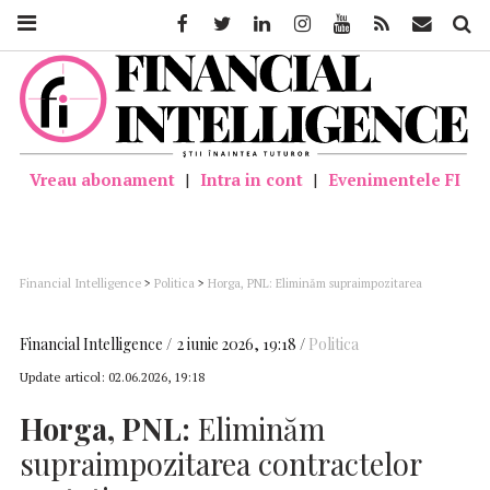
Facebook
Twitter
Linkedin
Instagram
Youtube
Feed
Mail
Căutar
Vreau abonament
|
Intra in cont
|
Evenimentele FI
Financial Intelligence
>
Politica
>
Horga, PNL: Eliminăm supraimpozitarea
contractelor part-time
Financial Intelligence
2 iunie 2026, 19:18
Politica
Update articol:
02.06.2026, 19:18
Horga, PNL:
Eliminăm
supraimpozitarea contractelor