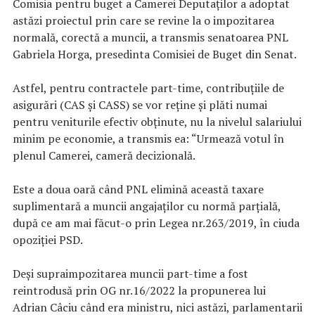
Comisia pentru buget a Camerei Deputaților a adoptat
astăzi proiectul prin care se revine la o impozitarea
normală, corectă a muncii, a transmis senatoarea PNL
Gabriela Horga, presedinta Comisiei de Buget din Senat.
Astfel, pentru contractele part-time, contribuțiile de
asigurări (CAS și CASS) se vor reține și plăti numai
pentru veniturile efectiv obținute, nu la nivelul salariului
minim pe economie, a transmis ea: “
Urmează votul în
plenul Camerei, cameră decizională.
Este a doua oară când PNL elimină această taxare
suplimentară a muncii angajaților cu normă parțială,
după ce am mai făcut-o prin Legea nr.263/2019, în ciuda
opoziției PSD.
Deși supraimpozitarea muncii part-time a fost
reintrodusă prin OG nr.16/2022 la propunerea lui
Adrian Câciu când era ministru, nici astăzi, parlamentarii