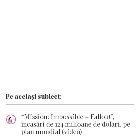
o
A
r
dI
g
Li
o
p
n
er
n
k
p
k
Pe același subiect:
“Mission: Impossible – Fallout”,
încasări de 124 milioane de dolari, pe
plan mondial (video)