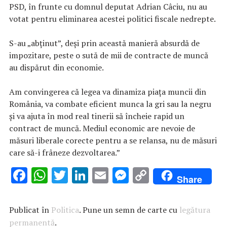
PSD, în frunte cu domnul deputat Adrian Câciu, nu au
votat pentru eliminarea acestei politici fiscale nedrepte.
S-au „abținut”, deși prin această manieră absurdă de
impozitare, peste o sută de mii de contracte de muncă
au dispărut din economie.
Am convingerea că legea va dinamiza piața muncii din
România, va combate eficient munca la gri sau la negru
și va ajuta în mod real tinerii să încheie rapid un
contract de muncă. Mediul economic are nevoie de
măsuri liberale corecte pentru a se relansa, nu de măsuri
care să-i frâneze dezvoltarea.”
F
W
T
Li
E
M
C
Share
ac
h
w
n
m
es
o
e
at
it
k
ai
se
p
Publicat în
Politica
. Pune un semn de carte cu
legătura
b
s
te
e
l
n
y
permanentă
.