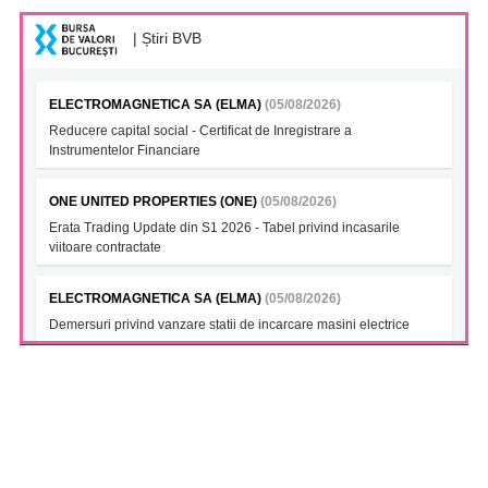
| Știri BVB
ELECTROMAGNETICA SA (ELMA)
(05/08/2026)
Reducere capital social - Certificat de Inregistrare a
Instrumentelor Financiare
ONE UNITED PROPERTIES (ONE)
(05/08/2026)
Erata Trading Update din S1 2026 - Tabel privind incasarile
viitoare contractate
ELECTROMAGNETICA SA (ELMA)
(05/08/2026)
Demersuri privind vanzare statii de incarcare masini electrice
FONDUL DESCHIS DE INVESTITII BT INDEX ROMANIA ETF
BET TR (BTBETRETF)
(05/08/2026)
Notificare cu privire la numarul si tipul investitorilor
FONDUL DESCHIS DE INVESTITII ETF ENERGIE PATRIA-