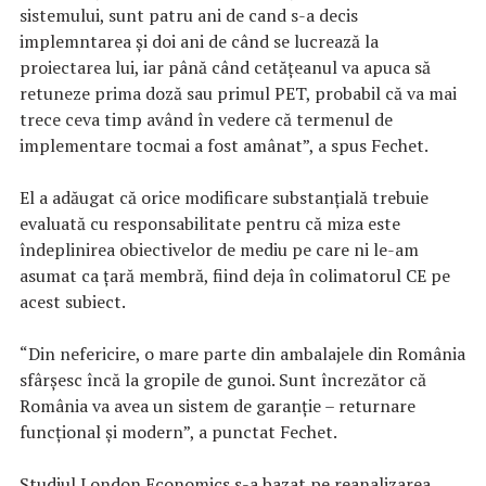
sistemului, sunt patru ani de cand s-a decis
implemntarea şi doi ani de când se lucrează la
proiectarea lui, iar până când cetăţeanul va apuca să
retuneze prima doză sau primul PET, probabil că va mai
trece ceva timp având în vedere că termenul de
implementare tocmai a fost amânat”, a spus Fechet.
El a adăugat că orice modificare substanţială trebuie
evaluată cu responsabilitate pentru că miza este
îndeplinirea obiectivelor de mediu pe care ni le-am
asumat ca ţară membră, fiind deja în colimatorul CE pe
acest subiect.
“Din nefericire, o mare parte din ambalajele din România
sfârşesc încă la gropile de gunoi. Sunt încrezător că
România va avea un sistem de garanţie – returnare
funcţional şi modern”, a punctat Fechet.
Studiul London Economics s-a bazat pe reanalizarea