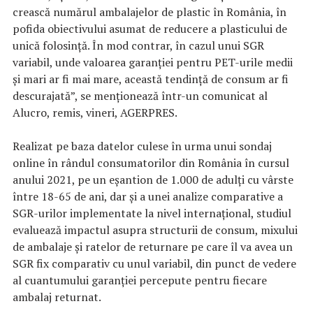
crească numărul ambalajelor de plastic în România, în
pofida obiectivului asumat de reducere a plasticului de
unică folosinţă. În mod contrar, în cazul unui SGR
variabil, unde valoarea garanţiei pentru PET-urile medii
şi mari ar fi mai mare, această tendinţă de consum ar fi
descurajată”, se menţionează într-un comunicat al
Alucro, remis, vineri, AGERPRES.
Realizat pe baza datelor culese în urma unui sondaj
online în rândul consumatorilor din România în cursul
anului 2021, pe un eşantion de 1.000 de adulţi cu vârste
între 18-65 de ani, dar şi a unei analize comparative a
SGR-urilor implementate la nivel internaţional, studiul
evaluează impactul asupra structurii de consum, mixului
de ambalaje şi ratelor de returnare pe care îl va avea un
SGR fix comparativ cu unul variabil, din punct de vedere
al cuantumului garanţiei percepute pentru fiecare
ambalaj returnat.