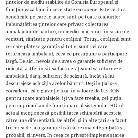
ţintelor de mediu stabilite de Comisia Europeană şi
funcţionează bine în zece state europene. Este cert că
beneficiile pe care le aduce sunt pe toate planurile:
îmbunătăţirea ţintelor care privesc colectarea
ambalajelor de băuturi, un mediu mai curat, încasare de
venituri, sănătate pentru cetăţeni. Totuşi, cetăţenii sunt
cei care plătesc garanţia şi tot ei sunt cei care
returnează ambalajul, ceea ce presupune o participare
largă. De aici, nevoia de a avea o garanţie suficient de
ridicată, astfel încât să facă cetăţeanul să returneze
ambalajul, dar şi suficient de scăzută, încât să nu
descurajeze achiziţia acelor băuturi. Deşi iniţial s-a
considerat că o garanţie fixă, în valoare de 0,5 RON
pentru toate ambalajele, îşi va face treaba, cel puţin
pentru primul an de funcţionare al sistemului, HG-ul
actual menţionează posibilitatea schimbării acesteia,
către una diferenţiată. De altfel, şi în alte ţări s-a făcut
trecerea de la o garanţie fixă către una diferenţiată şi,
probabil, şi invers. În ceea ce priveşte implementarea