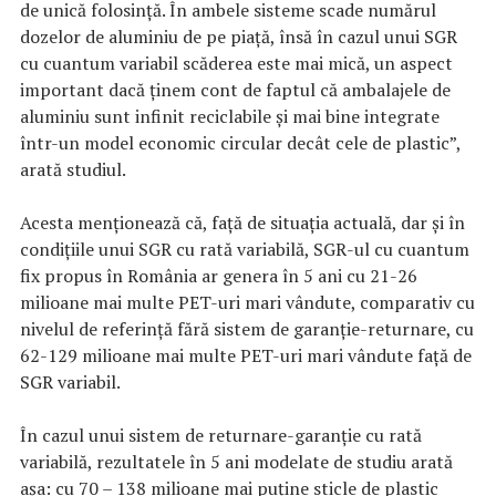
de unică folosinţă. În ambele sisteme scade numărul
dozelor de aluminiu de pe piaţă, însă în cazul unui SGR
cu cuantum variabil scăderea este mai mică, un aspect
important dacă ţinem cont de faptul că ambalajele de
aluminiu sunt infinit reciclabile şi mai bine integrate
într-un model economic circular decât cele de plastic”,
arată studiul.
Acesta menţionează că, faţă de situaţia actuală, dar şi în
condiţiile unui SGR cu rată variabilă, SGR-ul cu cuantum
fix propus în România ar genera în 5 ani cu 21-26
milioane mai multe PET-uri mari vândute, comparativ cu
nivelul de referinţă fără sistem de garanţie-returnare, cu
62-129 milioane mai multe PET-uri mari vândute faţă de
SGR variabil.
În cazul unui sistem de returnare-garanţie cu rată
variabilă, rezultatele în 5 ani modelate de studiu arată
aşa: cu 70 – 138 milioane mai puţine sticle de plastic