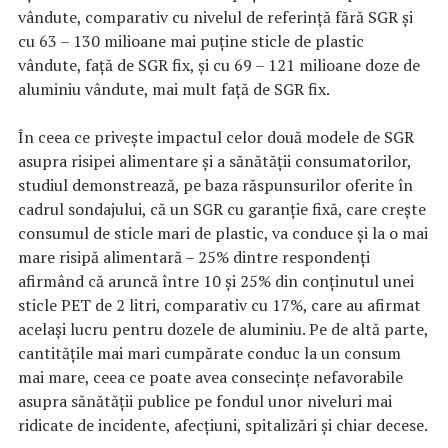
vândute, comparativ cu nivelul de referinţă fără SGR şi
cu 63 – 130 milioane mai puţine sticle de plastic
vândute, faţă de SGR fix, şi cu 69 – 121 milioane doze de
aluminiu vândute, mai mult faţă de SGR fix.
În ceea ce priveşte impactul celor două modele de SGR
asupra risipei alimentare şi a sănătăţii consumatorilor,
studiul demonstrează, pe baza răspunsurilor oferite în
cadrul sondajului, că un SGR cu garanţie fixă, care creşte
consumul de sticle mari de plastic, va conduce şi la o mai
mare risipă alimentară – 25% dintre respondenţi
afirmând că aruncă între 10 şi 25% din conţinutul unei
sticle PET de 2 litri, comparativ cu 17%, care au afirmat
acelaşi lucru pentru dozele de aluminiu. Pe de altă parte,
cantităţile mai mari cumpărate conduc la un consum
mai mare, ceea ce poate avea consecinţe nefavorabile
asupra sănătăţii publice pe fondul unor niveluri mai
ridicate de incidente, afecţiuni, spitalizări şi chiar decese.