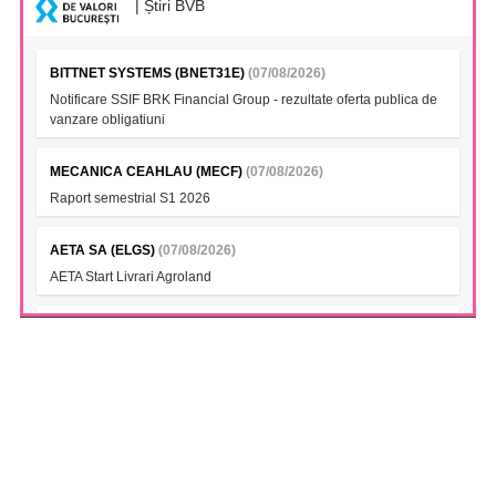
| Știri BVB
BITTNET SYSTEMS (BNET31E)
(07/08/2026)
Notificare SSIF BRK Financial Group - rezultate oferta publica de
vanzare obligatiuni
MECANICA CEAHLAU (MECF)
(07/08/2026)
Raport semestrial S1 2026
AETA SA (ELGS)
(07/08/2026)
AETA Start Livrari Agroland
INTERCAPITAL BET-TRN UCITS ETF (ICBETNETF)
(07/08/2026)
VAN la data 06.08.2026
INTERCAPITAL CROBEX10TR UCITS ETF (ICCROETF)
(07/08/2026)
VAN la data 06.08.2026