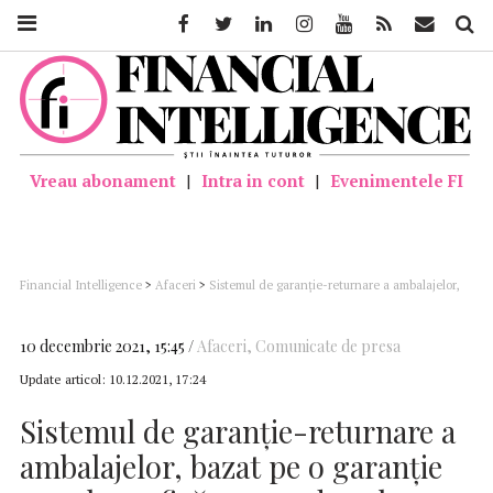
Facebook
Twitter
Linkedin
Instagram
Youtube
Feed
Mail
Căutar
Vreau abonament
|
Intra in cont
|
Evenimentele FI
Financial Intelligence
>
Afaceri
>
Sistemul de garanţie-returnare a ambalajelor,
bazat pe o garanţie cu valoare fixă, va conduce la o pondere mai mare a
ambalajelor de plastic pe piaţă (studiu)
10 decembrie 2021, 15:45
Afaceri
,
Comunicate de presa
Update articol:
10.12.2021, 17:24
Sistemul de garanţie-returnare a
ambalajelor, bazat pe o garanţie