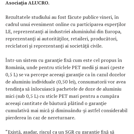
Asociaţia ALUCRO.
Rezultatele studiului au fost făcute publice vineri, în
cadrul unui eveniment online cu participarea experţilor
LE, reprezentanţi ai industriei aluminiului din Europa,
reprezentanţi ai autorităţilor, retaileri, producători,
reciclatori şi reprezentanţi ai societăţii civile.
Într-un sistem cu garanţie fixă cum este cel propus în
România, unde pentru sticlele PET medii şi mari (peste
0,5 L) se va percepe aceeaşi garanţie ca în cazul dozelor
de aluminiu individuale (0,50 lei), consumatorii vor avea
tendinţa să înlocuiască pachetele de doze de aluminiu
mici (sub 0,5 L) cu sticle PET mari pentru a cumpăra
aceeaşi cantitate de băutură plătind o garanţie
cumulativă mai mică şi diminuându-şi astfel considerabil
pierderea în caz de nereturnare.
“Există, aşadar, riscul ca un SGR cu garanţie fixă să