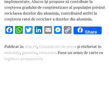
implementate, Alucro îşi propune să contribuie la
creşterea gradului de conştientizare al populaţiei privind
reciclarea dozelor din aluminiu, contribuind astfel la
creşterea ratei de reciclare a dozelor din aluminiu.
F
W
T
Li
E
M
C
Share
ac
h
w
n
m
es
o
e
at
it
k
ai
se
p
Publicat în
Afaceri
,
Comunicate de presa
și etichetat în
b
s
te
e
l
n
y
ambalaje
,
garantie
,
returnare
. Pune un semn de carte cu
legătura permanentă
o
A
r
.
dI
g
Li
o
p
n
er
n
k
p
k