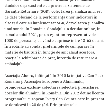
studiilor deja existente cu privire la Sistemele de
Garanţie Returnare (SGR), colectarea şi analiza unui set
de date plecând de la performanţa unor indicatori în
alte ţări care au implementat SGR, dezvoltarea şi analiza
unui sondaj în România. Sondajul s-a derulat online, în
cursul anului 2021, pe un eşantion reprezentativ de
1000 de persoane, cu vârste cuprinse între 18-65 de ani.
Întrebările au sondat preferinţele de cumpărare în
materie de băuturi în funcţie de ambalajul acestora,
reacţia la schimbarea de preţ, intenţia de returnare a
ambalajului.
Asociaţia Alucro, înfiinţată în 2010 la iniţiativa Can Pack
România şi Asociaţiei Europene a Aluminiului,
promovează exclusiv colectarea selectivă şi reciclarea
dozelor din aluminiu în România. Din 2012 deţine licenţa
programului european Every Can Counts care în prezent
se derulează în 20 de ţări. Prin proiectele