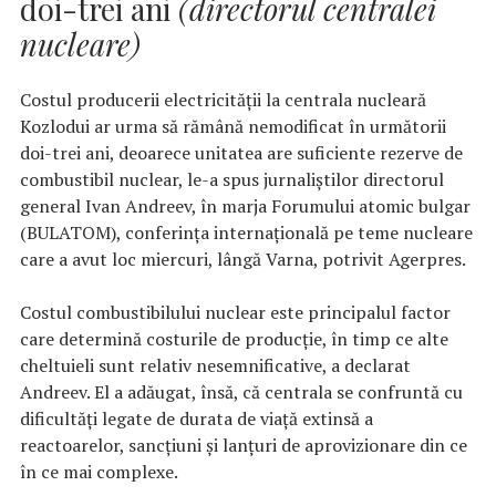
doi-trei ani
(directorul centralei
nucleare)
Costul producerii electricităţii la centrala nucleară
Kozlodui ar urma să rămână nemodificat în următorii
doi-trei ani, deoarece unitatea are suficiente rezerve de
combustibil nuclear, le-a spus jurnaliştilor directorul
general Ivan Andreev, în marja Forumului atomic bulgar
(BULATOM), conferinţa internaţională pe teme nucleare
care a avut loc miercuri, lângă Varna, potrivit Agerpres.
Costul combustibilului nuclear este principalul factor
care determină costurile de producţie, în timp ce alte
cheltuieli sunt relativ nesemnificative, a declarat
Andreev. El a adăugat, însă, că centrala se confruntă cu
dificultăţi legate de durata de viaţă extinsă a
reactoarelor, sancţiuni şi lanţuri de aprovizionare din ce
în ce mai complexe.