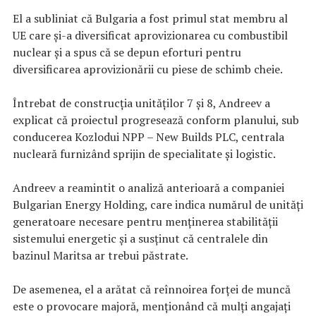
El a subliniat că Bulgaria a fost primul stat membru al
UE care şi-a diversificat aprovizionarea cu combustibil
nuclear şi a spus că se depun eforturi pentru
diversificarea aprovizionării cu piese de schimb cheie.
Întrebat de construcţia unităţilor 7 şi 8, Andreev a
explicat că proiectul progresează conform planului, sub
conducerea Kozlodui NPP – New Builds PLC, centrala
nucleară furnizând sprijin de specialitate şi logistic.
Andreev a reamintit o analiză anterioară a companiei
Bulgarian Energy Holding, care indica numărul de unităţi
generatoare necesare pentru menţinerea stabilităţii
sistemului energetic şi a susţinut că centralele din
bazinul Maritsa ar trebui păstrate.
De asemenea, el a arătat că reînnoirea forţei de muncă
este o provocare majoră, menţionând că mulţi angajaţi