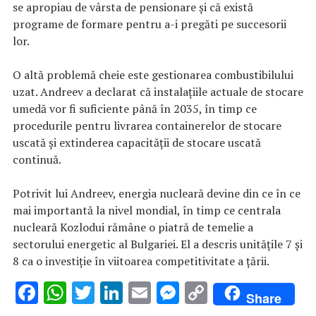
se apropiau de vârsta de pensionare şi că există
programe de formare pentru a-i pregăti pe succesorii
lor.
O altă problemă cheie este gestionarea combustibilului
uzat. Andreev a declarat că instalaţiile actuale de stocare
umedă vor fi suficiente până în 2035, în timp ce
procedurile pentru livrarea containerelor de stocare
uscată şi extinderea capacităţii de stocare uscată
continuă.
Potrivit lui Andreev, energia nucleară devine din ce în ce
mai importantă la nivel mondial, în timp ce centrala
nucleară Kozlodui rămâne o piatră de temelie a
sectorului energetic al Bulgariei. El a descris unităţile 7 şi
8 ca o investiţie în viitoarea competitivitate a ţării.
F
W
T
Li
E
M
C
Share
ac
h
w
n
m
es
o