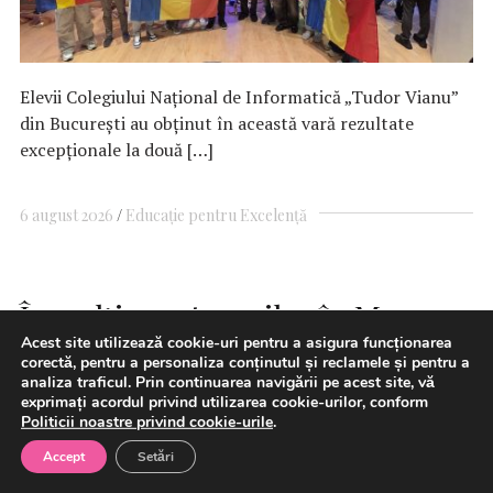
Elevii Colegiului Național de Informatică „Tudor Vianu”
din București au obținut în această vară rezultate
excepționale la două […]
6 august 2026
Educație pentru Excelență
Înmulțirea atacurilor în Marea
Acest site utilizează cookie-uri pentru a asigura funcționarea
Neagră adaugă presiune asupra
corectă, pentru a personaliza conținutul și reclamele și pentru a
analiza traficul. Prin continuarea navigării pe acest site, vă
fluxurilor globale de mărfuri
exprimați acordul privind utilizarea cookie-urilor, conform
(Reuters)
Politicii noastre privind cookie-urile
.
Accept
Setări