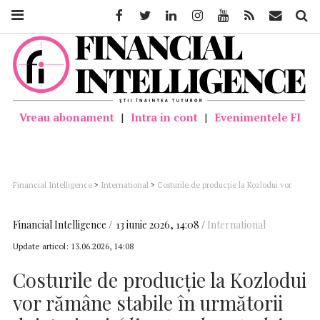
Facebook
Twitter
Linkedin
Instagram
Youtube
Feed
Mail
Căutar
Vreau abonament
|
Intra in cont
|
Evenimentele FI
Financial Intelligence
>
International
>
Costurile de producţie la Kozlodui vor
rămâne stabile în următorii doi-trei ani (directorul centralei nucleare)
Financial Intelligence
13 iunie 2026, 14:08
International
Update articol:
13.06.2026, 14:08
Costurile de producţie la Kozlodui
vor rămâne stabile în următorii