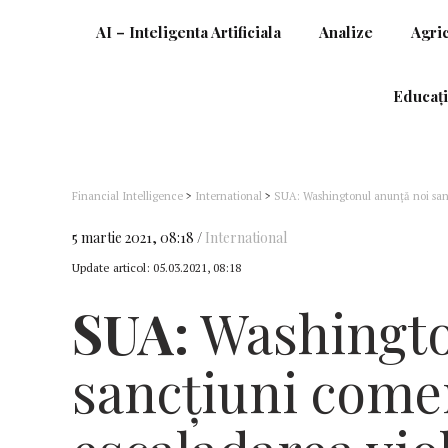
AI – Inteligenta Artificiala
Analize
Agri
Educați
Financial Intelligence
>
International
>
SUA: Washingtonul anunţă noi san
5 martie 2021, 08:18
International
Update articol:
05.03.2021, 08:18
SUA:
Washingto
sancţiuni come