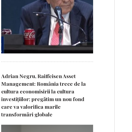
Adrian Negru, Raiffeisen Asset
Management: România trece de la
cultura economisirii la cultura
investițiilor; pregătim un nou fond
care va valorifica marile
transformări globale