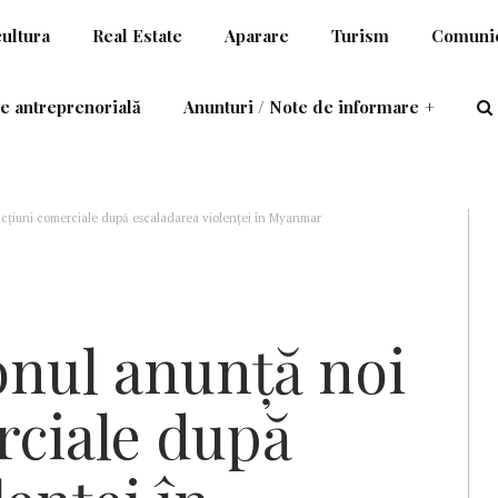
cultura
Real Estate
Aparare
Turism
Comunic
e antreprenorială
Anunturi / Note de informare
+
cţiuni comerciale după escaladarea violenţei în Myanmar
nul anunţă noi
rciale după