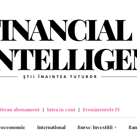
Vreau abonament
|
Intra in cont
|
Evenimentele FI
roeconomie
International
Burse/Investitii
+
Ban