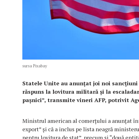
sursa Pixabay
Statele Unite au anunţat joi noi sancţiun
răspuns la lovitura militară şi la escalada
paşnici”, transmite vineri AFP, potrivit Ag
Ministrul american al comerţului a anunţat înt
export” şi că a inclus pe lista neagră ministeru
pentru lovitura de stat”, precum şi “două enti