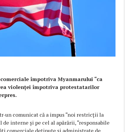
i comerciale împotriva Myanmarului “ca
rea violenţei împotriva protestatarilor
erpres.
r-un comunicat că a impus “noi restricţii la
l de interne şi pe cel al apărării, “responsabile
tăţi comerciale deţinute şi administrate de