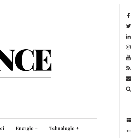
Facebook
Twitter
Linkedin
Instagram
Youtube
Feed
Mail
Căutare
ci
Energie
+
Tehnologie
+