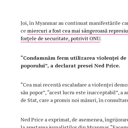
Joi, în Myanmar au continuat manifestările ca
ce
miercuri a fost cea mai sângeroasă represiu
forţele de securitate, potrivit ONU
.
“Condamnăm ferm utilizarea violenţei de c
poporului”, a declarat presei Ned Price.
“Cea mai recentă escaladare a violenţei demons
său popor”, “acest lucru este inacceptabil”, a
de Stat, care a promis noi măsuri, în consultare
Ned Price a exprimat, de asemenea, îngrijorar
la arestarea jurnaliştilor din Myanmar. “Facem