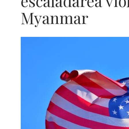
escaladarea vio
Myanmar