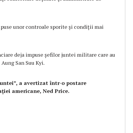
upuse unor controale sporite şi condiţii mai
ciare deja impuse şefilor juntei militare care au
e Aung San Suu Kyi.
ntei”, a avertizat într-o postare
ţiei americane, Ned Price.