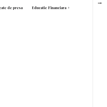
ate de presa
Educatie Financiara
+