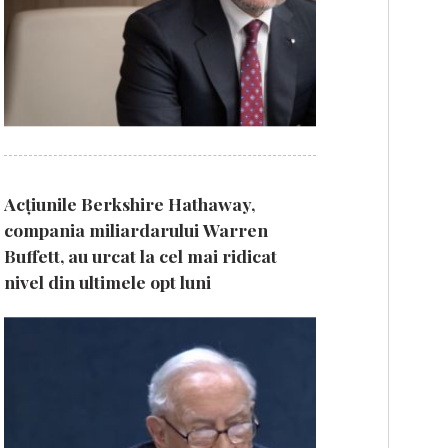
Acțiunile Berkshire Hathaway,
compania miliardarului Warren
Buffett, au urcat la cel mai ridicat
nivel din ultimele opt luni