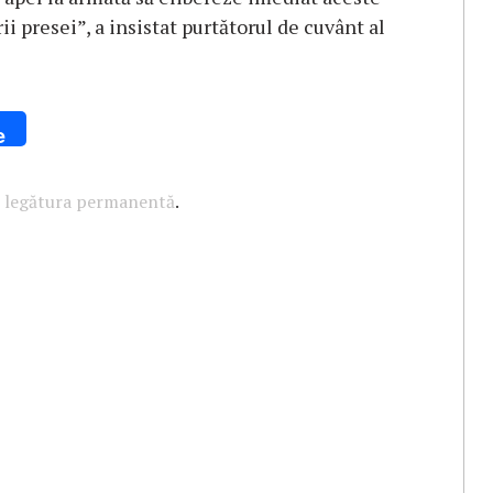
ii presei”, a insistat purtătorul de cuvânt al
e
u
legătura permanentă
.