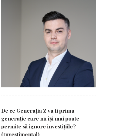
De ce Generația Z va fi prima
generație care nu își mai poate
permite să ignore investițiile?
(Investimental)