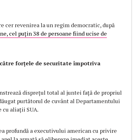
re cer revenirea la un regim democratic, după
ne, cel puţin 38 de persoane fiind ucise de
ătre forţele de securitate împotriva
trează dispreţul total al juntei faţă de propriul
 adăugat purtătorul de cuvânt al Departamentului
 cu aliaţii SUA.
ea profundă a executivului american cu privire
 apel la armată să elibereze imediat aceste