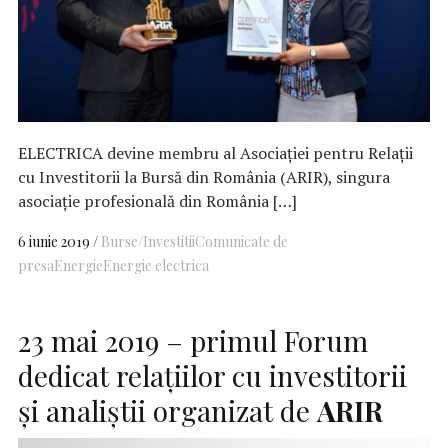
ELECTRICA devine membru al Asociației pentru Relații
cu Investitorii la Bursă din România (ARIR), singura
asociație profesională din România […]
6 iunie 2019
Burse/Investitii
Comunicate de
presa
Energie
Energie electrica
23 mai 2019 – primul Forum
dedicat relațiilor cu investitorii
și analiștii organizat de
ARIR