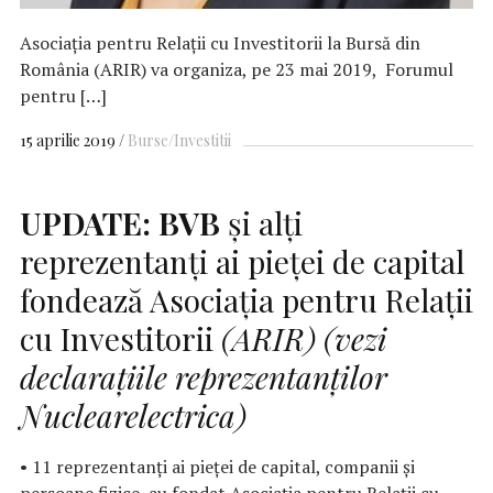
Asociația pentru Relații cu Investitorii la Bursă din
România (ARIR) va organiza, pe 23 mai 2019, Forumul
pentru […]
15 aprilie 2019
Burse/Investitii
UPDATE:
BVB
şi alţi
reprezentanţi ai pieţei de capital
fondează Asociaţia pentru Relaţii
cu Investitorii
(ARIR)
(vezi
declaraţiile reprezentanţilor
Nuclearelectrica)
• 11 reprezentanți ai pieței de capital, companii și
persoane fizice, au fondat Asociația pentru Relații cu