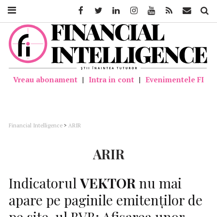
Facebook
Twitter
Linkedin
Instagram
Youtube
Feed
Mail
Căutar
Vreau abonament
|
Intra in cont
|
Evenimentele FI
Financial Intelligence
>
ARIR
ARIR
Indicatorul
VEKTOR
nu mai
apare pe paginile emitenților de
pe site-ul BVB; Afișarea unor