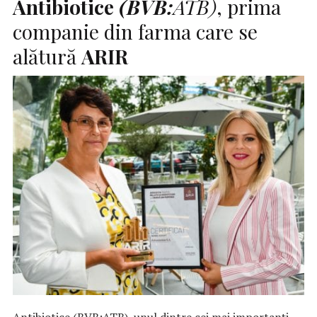
Antibiotice
(BVB:
ATB)
, prima
companie din farma care se
alătură
ARIR
Antibiotice (BVB:ATB), unul dintre cei mai importanți