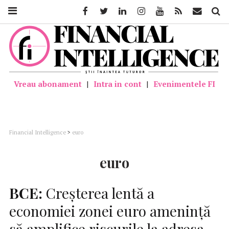
Facebook
Twitter
Linkedin
Instagram
Youtube
Feed
Mail
Căutar
Vreau abonament
|
Intra in cont
|
Evenimentele FI
Financial Intelligence
>
euro
euro
BCE:
Creşterea lentă a
economiei zonei euro ameninţă
să amplifice riscurile la adresa