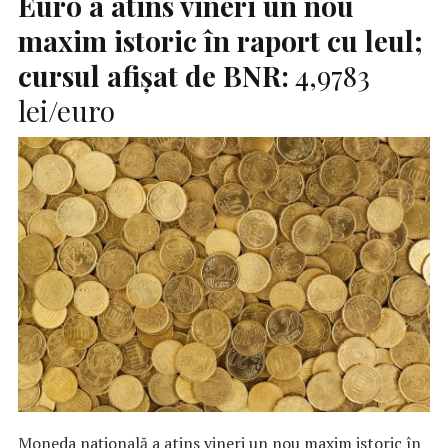
Euro a atins vineri un nou
maxim istoric în raport cu leul;
cursul afişat de BNR:
4,9783
lei/euro
Moneda naţională a atins vineri un nou maxim istoric în