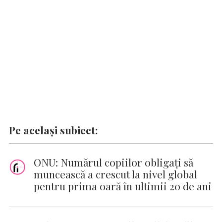
o
p
n
er
n
k
p
k
Pe același subiect:
ONU: Numărul copiilor obligaţi să
muncească a crescut la nivel global
pentru prima oară în ultimii 20 de ani