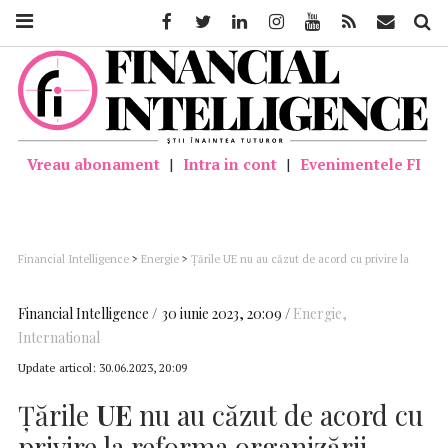
Facebook
Twitter
Linkedin
Instagram
Youtube
Feed
Mail
Căutar
Vreau abonament
|
Intra in cont
|
Evenimentele FI
Financial Intelligence
>
Energie
>
Ţările UE nu au căzut de acord cu privire la
reforma organizării pieţei energiei electrice
Financial Intelligence
30 iunie 2023, 20:09
Energie
,
International
Update articol:
30.06.2023, 20:09
Ţările
UE
nu au căzut de acord cu
privire la reforma organizării