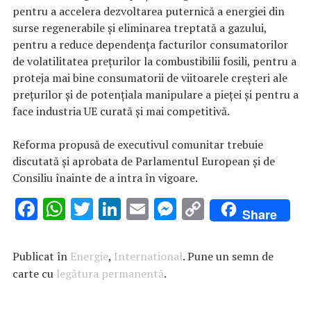
pentru a accelera dezvoltarea puternică a energiei din
surse regenerabile şi eliminarea treptată a gazului,
pentru a reduce dependenţa facturilor consumatorilor
de volatilitatea preţurilor la combustibilii fosili, pentru a
proteja mai bine consumatorii de viitoarele creşteri ale
preţurilor şi de potenţiala manipulare a pieţei şi pentru a
face industria UE curată şi mai competitivă.
Reforma propusă de executivul comunitar trebuie
discutată şi aprobata de Parlamentul European şi de
Consiliu înainte de a intra în vigoare.
F
W
T
Li
E
M
C
Share
ac
h
w
n
m
es
o
e
at
it
k
ai
se
p
Publicat în
Energie
,
International
. Pune un semn de
b
s
te
e
l
n
y
carte cu
legătura permanentă
.
o
A
r
dI
g
Li