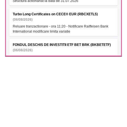
Structura actionariat la data de 31.07.2026
Turbo Long Certificates on CECE® EUR (RBCXETL5)
(06/08/2026)
Reluare tranzactionare - ora 11:20 - Notificare Raiffeisen Bank
International modificare limita variatie
FONDUL DESCHIS DE INVESTITII ETF BET BRK (BKBETETF)
(06/08/2026)
VAN la data 05.08.2026
FONDUL DESCHIS DE INVESTITII GLOBINVEST
ENERGY&FINANCIALS ETF (GIBEFETF)
(06/08/2026)
VAN la data 05.08.2026
FONDUL DESCHIS DE INVESTITII BT INDEX ROMANIA ETF
BET TR (BTBETRETF)
(06/08/2026)
VAN la data 05.08.2026