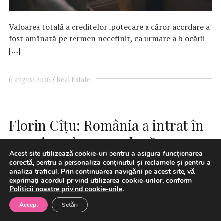
Valoarea totală a creditelor ipotecare a căror acordare a
fost amânată pe termen nedefinit, ca urmare a blocării
[…]
6 august 2026
Real Estate
Florin Cîțu: România a intrat în
recesiune la un an după
Acest site utilizează cookie-uri pentru a asigura funcționarea
majorările de taxe. „Economia
corectă, pentru a personaliza conținutul și reclamele și pentru a
analiza traficul. Prin continuarea navigării pe acest site, vă
vorbește de la sine”
exprimați acordul privind utilizarea cookie-urilor, conform
Politicii noastre privind cookie-urile
.
Accept
Setări