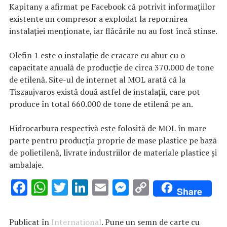
Kapitany a afirmat pe Facebook că potrivit informaţiilor
existente un compresor a explodat la repornirea
instalaţiei menţionate, iar flăcările nu au fost încă stinse.
Olefin 1 este o instalaţie de cracare cu abur cu o
capacitate anuală de producţie de circa 370.000 de tone
de etilenă. Site-ul de internet al MOL arată că la
Tiszaujvaros există două astfel de instalaţii, care pot
produce în total 660.000 de tone de etilenă pe an.
Hidrocarbura respectivă este folosită de MOL în mare
parte pentru producţia proprie de mase plastice pe bază
de polietilenă, livrate industriilor de materiale plastice şi
ambalaje.
F
W
T
Li
E
M
C
Share
ac
h
w
n
m
es
o
e
at
it
k
ai
se
p
Publicat în
International
. Pune un semn de carte cu