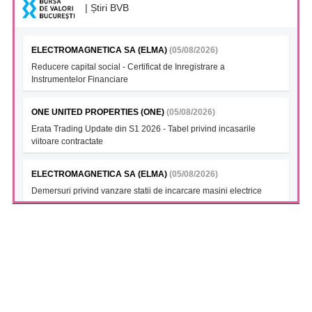
| Știri BVB
ELECTROMAGNETICA SA (ELMA)
(05/08/2026)
Reducere capital social - Certificat de Inregistrare a
Instrumentelor Financiare
ONE UNITED PROPERTIES (ONE)
(05/08/2026)
Erata Trading Update din S1 2026 - Tabel privind incasarile
viitoare contractate
ELECTROMAGNETICA SA (ELMA)
(05/08/2026)
Demersuri privind vanzare statii de incarcare masini electrice
FONDUL DESCHIS DE INVESTITII BT INDEX ROMANIA ETF
BET TR (BTBETRETF)
(05/08/2026)
Notificare cu privire la numarul si tipul investitorilor
FONDUL DESCHIS DE INVESTITII ETF ENERGIE PATRIA-
TRADEVILLE (PTENGETF)
(05/08/2026)