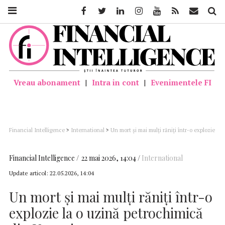
Facebook
Twitter
Linkedin
Instagram
Youtube
Feed
Mail
Căutar
Vreau abonament
|
Intra in cont
|
Evenimentele FI
Financial Intelligence
>
International
>
Un mort şi mai mulţi răniţi într-o explozie
la o uzină petrochimică din Ungaria
Financial Intelligence
22 mai 2026, 14:04
International
Update articol:
22.05.2026, 14:04
Un mort şi mai mulţi răniţi într-o
explozie la o uzină petrochimică