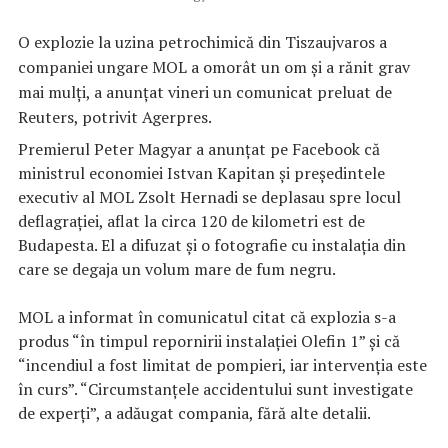
O explozie la uzina petrochimică din Tiszaujvaros a
companiei ungare MOL a omorât un om şi a rănit grav
mai mulţi, a anunţat vineri un comunicat preluat de
Reuters, potrivit Agerpres.
Premierul Peter Magyar a anunţat pe Facebook că
ministrul economiei Istvan Kapitan şi preşedintele
executiv al MOL Zsolt Hernadi se deplasau spre locul
deflagraţiei, aflat la circa 120 de kilometri est de
Budapesta. El a difuzat şi o fotografie cu instalaţia din
care se degaja un volum mare de fum negru.
MOL a informat în comunicatul citat că explozia s-a
produs “în timpul repornirii instalaţiei Olefin 1” şi că
“incendiul a fost limitat de pompieri, iar intervenţia este
în curs”. “Circumstanţele accidentului sunt investigate
de experţi”, a adăugat compania, fără alte detalii.