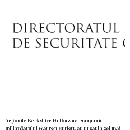
Acțiunile Berkshire Hathaway, compania
miliardarului Warren Buffett, au urcat la cel mai