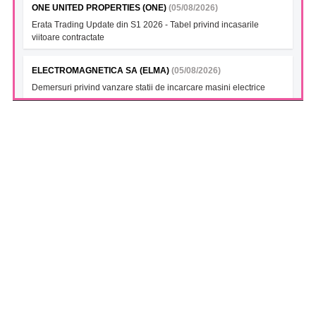
ONE UNITED PROPERTIES (ONE)
(05/08/2026)
Erata Trading Update din S1 2026 - Tabel privind incasarile
viitoare contractate
ELECTROMAGNETICA SA (ELMA)
(05/08/2026)
Demersuri privind vanzare statii de incarcare masini electrice
FONDUL DESCHIS DE INVESTITII BT INDEX ROMANIA ETF
BET TR (BTBETRETF)
(05/08/2026)
Notificare cu privire la numarul si tipul investitorilor
FONDUL DESCHIS DE INVESTITII ETF ENERGIE PATRIA-
TRADEVILLE (PTENGETF)
(05/08/2026)
Notificare cu privire la numarul si tipul investitorilor