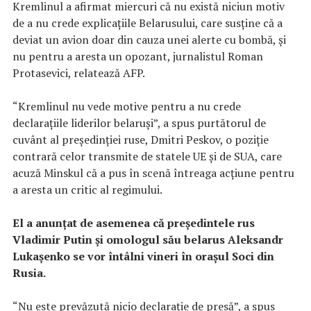
Kremlinul a afirmat miercuri că nu există niciun motiv
de a nu crede explicaţiile Belarusului, care susţine că a
deviat un avion doar din cauza unei alerte cu bombă, şi
nu pentru a aresta un opozant, jurnalistul Roman
Protasevici, relatează AFP.
“Kremlinul nu vede motive pentru a nu crede
declaraţiile liderilor belaruşi”, a spus purtătorul de
cuvânt al preşedinţiei ruse, Dmitri Peskov, o poziţie
contrară celor transmite de statele UE şi de SUA, care
acuză Minskul că a pus în scenă întreaga acţiune pentru
a aresta un critic al regimului.
El a anunţat de asemenea că preşedintele rus
Vladimir Putin şi omologul său belarus Aleksandr
Lukaşenko se vor întâlni vineri în oraşul Soci din
Rusia.
“Nu este prevăzută nicio declaraţie de presă”, a spus