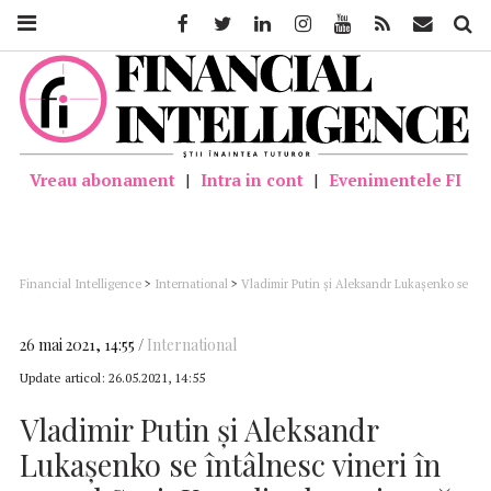
Facebook
Twitter
Linkedin
Instagram
Youtube
Feed
Mail
Căutar
Vreau abonament
|
Intra in cont
|
Evenimentele FI
Financial Intelligence
>
International
>
Vladimir Putin şi Aleksandr Lukaşenko se
întâlnesc vineri în oraşul Soci; Kremlinul susţine că nu există motive ca
explicaţiile Belarusului să nu fie crezute
26 mai 2021, 14:55
International
Update articol:
26.05.2021, 14:55
Vladimir Putin şi Aleksandr
Lukaşenko se întâlnesc vineri în