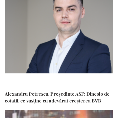
Alexandru Petrescu, Președinte ASF: Dincolo de
cotații, ce susține cu adevărat creșterea BVB