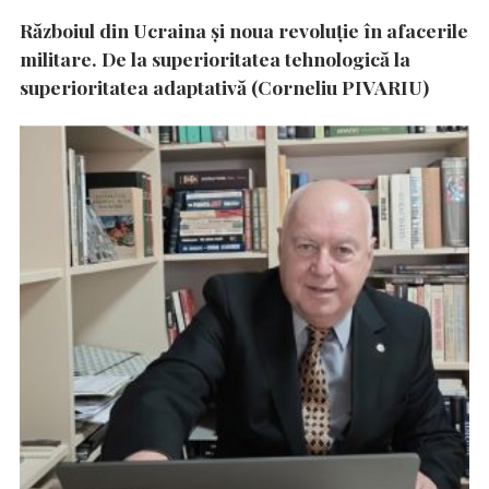
Războiul din Ucraina și noua revoluție în afacerile
militare. De la superioritatea tehnologică la
superioritatea adaptativă (Corneliu PIVARIU)