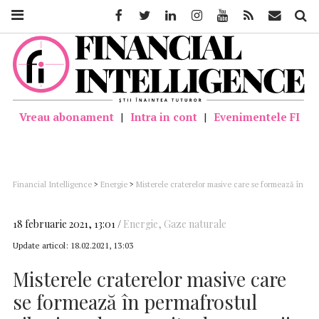
Facebook
Twitter
Linkedin
Instagram
Youtube
Feed
Mail
Căutar
Vreau abonament
|
Intra in cont
|
Evenimentele FI
Financial Intelligence
>
Energie
>
Misterele craterelor masive care se formează în
permafrostul siberian, descoperite de oamenii de ştiinţă
18 februarie 2021, 13:01
Energie
,
Gaze naturale
Update articol:
18.02.2021, 13:03
Misterele craterelor masive care
se formează în permafrostul