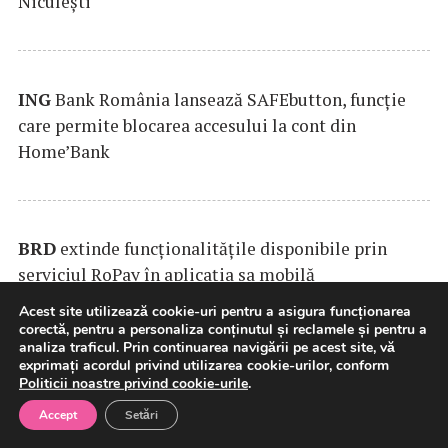
Niculești
ING
Bank România lansează SAFEbutton, funcţie
care permite blocarea accesului la cont din
Home’Bank
BRD
extinde funcţionalităţile disponibile prin
serviciul RoPay în aplicaţia sa mobilă
Acest site utilizează cookie-uri pentru a asigura funcționarea
corectă, pentru a personaliza conținutul și reclamele și pentru a
analiza traficul. Prin continuarea navigării pe acest site, vă
exprimați acordul privind utilizarea cookie-urilor, conform
Banca Transilvania şi Endeavor România
Politicii noastre privind cookie-urile
.
colaborează pentru a facilita accesul
Accept
Setări
antreprenorilor la pieţe internaţionale