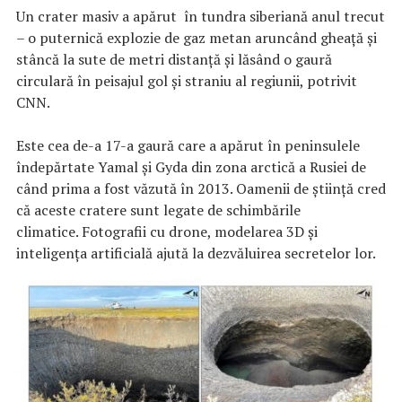
Un crater masiv a apărut în tundra siberiană anul trecut
– o puternică explozie de gaz metan aruncând gheață și
stâncă la sute de metri distanță și lăsând o gaură
circulară în peisajul gol și straniu al regiunii, potrivit
CNN.
Este cea de-a 17-a gaură care a apărut în peninsulele
îndepărtate Yamal și Gyda din zona arctică a Rusiei de
când prima a fost văzută în 2013. Oamenii de știință cred
că aceste cratere sunt legate de schimbările
climatice. Fotografii cu drone, modelarea 3D și
inteligența artificială ajută la dezvăluirea secretelor lor.