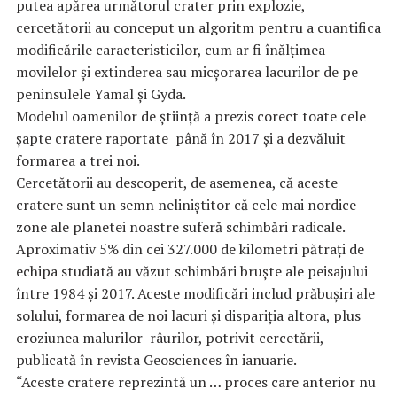
putea apărea următorul crater prin explozie,
cercetătorii au conceput un algoritm pentru a cuantifica
modificările caracteristicilor, cum ar fi înălțimea
movilelor și extinderea sau micșorarea lacurilor de pe
peninsulele Yamal și Gyda.
Modelul oamenilor de știință a prezis corect toate cele
șapte cratere raportate până în 2017 și a dezvăluit
formarea a trei noi.
Cercetătorii au descoperit, de asemenea, că aceste
cratere sunt un semn neliniștitor că cele mai nordice
zone ale planetei noastre suferă schimbări radicale.
Aproximativ 5% din cei 327.000 de kilometri pătrați de
echipa studiată au văzut schimbări bruște ale peisajului
între 1984 și 2017. Aceste modificări includ prăbușiri ale
solului, formarea de noi lacuri și dispariția altora, plus
eroziunea malurilor râurilor, potrivit cercetării,
publicată în revista Geosciences în ianuarie.
“Aceste cratere reprezintă un … proces care anterior nu