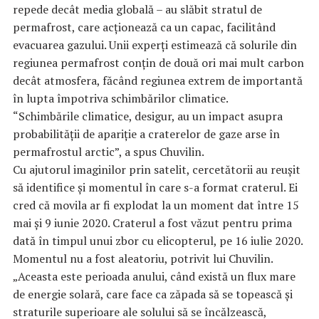
repede decât media globală – au slăbit stratul de
permafrost, care acționează ca un capac, facilitând
evacuarea gazului. Unii experți estimează că solurile din
regiunea permafrost conțin de două ori mai mult carbon
decât atmosfera, făcând regiunea extrem de importantă
în lupta împotriva schimbărilor climatice.
“Schimbările climatice, desigur, au un impact asupra
probabilității de apariție a craterelor de gaze arse în
permafrostul arctic”, a spus Chuvilin.
Cu ajutorul imaginilor prin satelit, cercetătorii au reușit
să identifice și momentul în care s-a format craterul. Ei
cred că movila ar fi explodat la un moment dat între 15
mai și 9 iunie 2020. Craterul a fost văzut pentru prima
dată în timpul unui zbor cu elicopterul, pe 16 iulie 2020.
Momentul nu a fost aleatoriu, potrivit lui Chuvilin.
„Aceasta este perioada anului, când există un flux mare
de energie solară, care face ca zăpada să se topească și
straturile superioare ale solului să se încălzească,