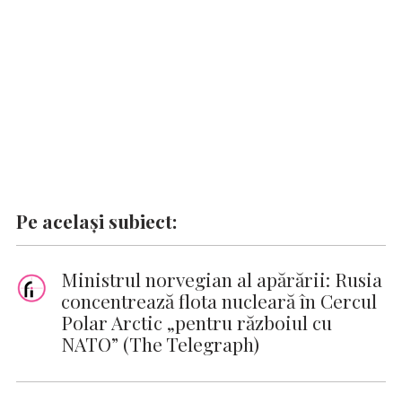
k
p
k
Pe același subiect:
Ministrul norvegian al apărării: Rusia
concentrează flota nucleară în Cercul
Polar Arctic „pentru războiul cu
NATO” (The Telegraph)