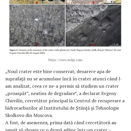
https://www.mdpi.com/
„Noul crater este bine conservat, deoarece apa de
suprafață nu se acumulase încă în crater atunci când l-
am analizat, ceea ce ne-a permis să studiem un crater
„proaspăt”, neatins de degradare”, a declarat Evgeny
Chuvilin, cercetător principal la Centrul de recuperare a
hidrocarburilor al Institutului de Știință și Tehnologie
Skolkovo din Moscova.
A fost, de asemenea, prima dată când cercetătorii au
reușit să zboare cu o dronă adânc într-un crater –