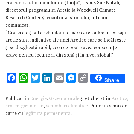
era cunoscut oamenilor de știință”, a spus Sue Natali,
directorul programului Arctic la Woodwell Climate
Research Center și coautor al studiului, într-un
comunicat.
“Craterele și alte schimbări bruște care au loc în peisajul
arctic sunt indicative ale unei Arctice care se încălzește
și se dezgheață rapid, ceea ce poate avea consecințe
grave pentru locuitorii din zonă și la nivel global.”
F
W
T
Li
E
M
C
Share
ac
h
w
n
m
es
o
e
at
it
k
ai
se
p
Publicat în
Energie
,
Gaze naturale
și etichetat în
Arctica
,
b
s
te
e
l
n
y
crater
,
gaz metan
,
schimbari climatice
. Pune un semn de
carte cu
o
legătura permanentă
A
r
dI
.
g
Li
o
p
n
er
n