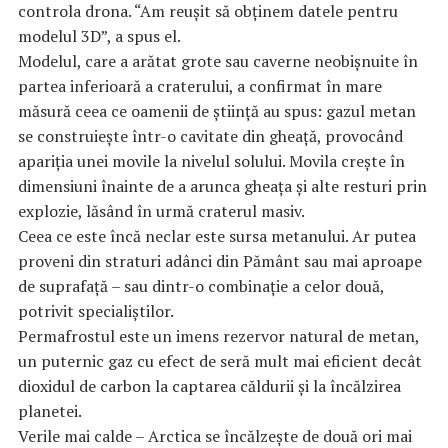
controla drona. “Am reușit să obținem datele pentru
modelul 3D”, a spus el.
Modelul, care a arătat grote sau caverne neobișnuite în
partea inferioară a craterului, a confirmat în mare
măsură ceea ce oamenii de știință au spus: gazul metan
se construiește într-o cavitate din gheață, provocând
apariția unei movile la nivelul solului. Movila crește în
dimensiuni înainte de a arunca gheața și alte resturi prin
explozie, lăsând în urmă craterul masiv.
Ceea ce este încă neclar este sursa metanului. Ar putea
proveni din straturi adânci din Pământ sau mai aproape
de suprafață – sau dintr-o combinație a celor două,
potrivit specialiştilor.
Permafrostul este un imens rezervor natural de metan,
un puternic gaz cu efect de seră mult mai eficient decât
dioxidul de carbon la captarea căldurii și la încălzirea
planetei.
Verile mai calde – Arctica se încălzește de două ori mai