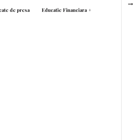
ate de presa
Educatie Financiara
+