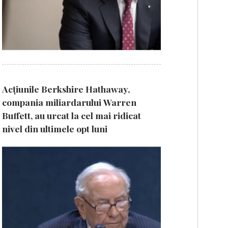
Acțiunile Berkshire Hathaway,
compania miliardarului Warren
Buffett, au urcat la cel mai ridicat
nivel din ultimele opt luni