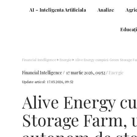
AI – Inteligenta Artificiala
Analize
Agri
Educați
Financial Intelligence
>
Energie
>
Alive Energy cumpără Green Storage Farm
instalată de 82,8 MW și o capacitate de stocare de 181 MWh
Financial Intelligence
17 martie 2026, 09:52
Energie
Update articol:
17.03.2026, 09:52
Alive Energy 
Storage Farm, 