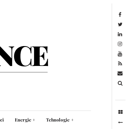
Facebook
Twitter
Linkedin
Instagram
Youtube
Feed
Mail
Căutare
ci
Energie
+
Tehnologie
+