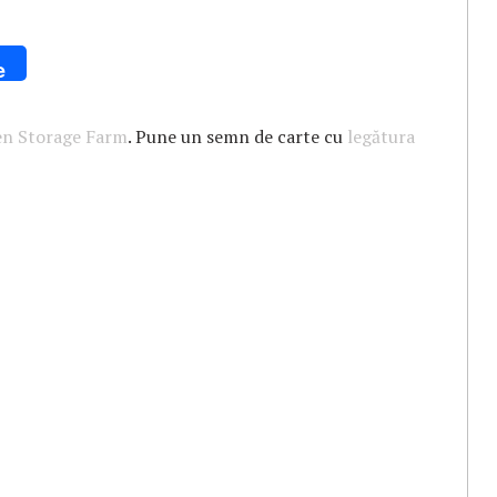
e
en Storage Farm
. Pune un semn de carte cu
legătura