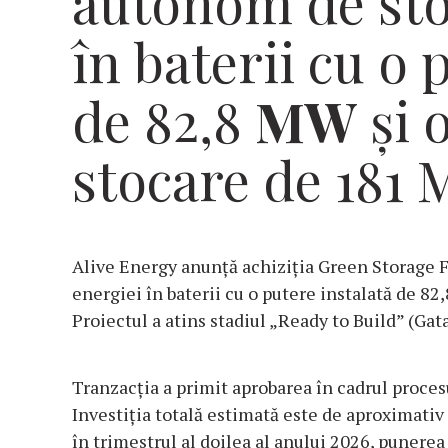
autonom de sto
în baterii cu o 
de 82,8
MW
și 
stocare de 181
Alive Energy anunță achiziția Green Storage 
energiei în baterii cu o putere instalată de 8
Proiectul a atins stadiul „Ready to Build” (Gat
Tranzacția a primit aprobarea în cadrul procesu
Investiția totală estimată este de aproximativ
în trimestrul al doilea al anului 2026, punere