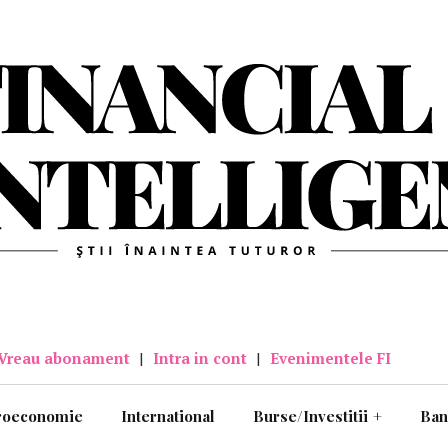
Vreau abonament
|
Intra in cont
|
Evenimentele FI
roeconomie
International
Burse/Investitii
+
Ban