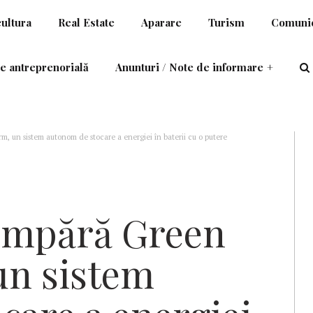
cultura
Real Estate
Aparare
Turism
Comunic
e antreprenorială
Anunturi / Note de informare
+
, un sistem autonom de stocare a energiei în baterii cu o putere
cumpără Green
un sistem