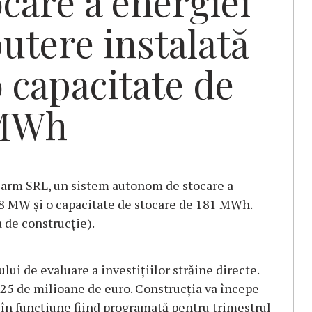
care a energiei
putere instalată
o capacitate de
 MWh
Farm SRL, un sistem autonom de stocare a
2,8 MW și o capacitate de stocare de 181 MWh.
a de construcție).
lui de evaluare a investițiilor străine directe.
 25 de milioane de euro. Construcția va începe
a în funcțiune fiind programată pentru trimestrul