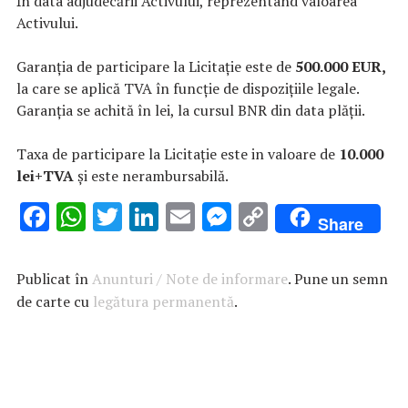
ȋn data adjudecării Activului, reprezentând valoarea
Activului.
Garanția de participare la Licitație este de
500.000 EUR,
la care se aplică TVA în funcție de dispozițiile legale.
Garanția se achită în lei, la cursul BNR din data plății.
Taxa de participare la Licitație este in valoare de
10.000
lei+TVA
și este nerambursabilă.
F
W
T
Li
E
M
C
Share
ac
h
w
n
m
es
o
e
at
it
k
ai
se
p
Publicat în
Anunturi / Note de informare
. Pune un semn
b
s
te
e
l
n
y
de carte cu
legătura permanentă
.
o
A
r
dI
g
Li
o
p
n
er
n
k
p
k