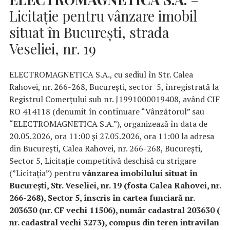
Licitație pentru vânzare imobil
situat în București, strada
Veseliei, nr. 19
ELECTROMAGNETICA S.A., cu sediul în Str. Calea
Rahovei, nr. 266-268, București, sector 5, înregistrată la
Registrul Comerțului sub nr. J1991000019408, având CIF
RO 414118 (denumit în continuare “Vânzătorul” sau
“ELECTROMAGNETICA S.A.”), organizează în data de
20.05.2026, ora 11:00 și 27.05.2026, ora 11:00 la adresa
din București, Calea Rahovei, nr. 266-268, București,
Sector 5, Licitație competitivă deschisă cu strigare
(”Licitația”) pentru
vânzarea
imobilului situat în
București, Str. Veseliei, nr. 19 (fosta Calea Rahovei, nr.
266-268), Sector 5, înscris în cartea funciară nr.
203630 (nr. CF vechi 11506), număr cadastral 203630 (
nr. cadastral vechi 3273), compus din teren intravilan