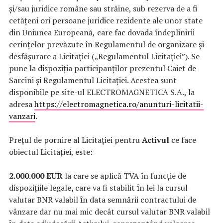
și/sau juridice române sau străine, sub rezerva de a fi
cetățeni ori persoane juridice rezidente ale unor state
din Uniunea Europeană
,
care fac dovada îndeplinirii
cerințelor prevăzute în Regulamentul de organizare și
desfășurare a Licitației („Regulamentul Licitației”). Se
pune la dispoziția participanților prezentul Caiet de
Sarcini și Regulamentul Licitației. Acestea sunt
disponibile pe site-ul ELECTROMAGNETICA S.A., la
adresa
https://electromagnetica.ro/anunturi-licitatii-
vanzari
.
Prețul de pornire al Licitației pentru
Activul
ce face
obiectul Licitației, este:
2.000.000 EUR
la care se aplică TVA în funcție de
dispozițiile legale
,
care va fi stabilit ȋn lei la cursul
valutar BNR valabil ȋn data semnării contractului de
vânzare dar nu mai mic decât cursul valutar BNR valabil