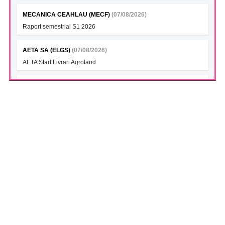
MECANICA CEAHLAU (MECF)
(07/08/2026)
Raport semestrial S1 2026
AETA SA (ELGS)
(07/08/2026)
AETA Start Livrari Agroland
INTERCAPITAL BET-TRN UCITS ETF (ICBETNETF)
(07/08/2026)
VAN la data 06.08.2026
INTERCAPITAL CROBEX10TR UCITS ETF (ICCROETF)
(07/08/2026)
VAN la data 06.08.2026