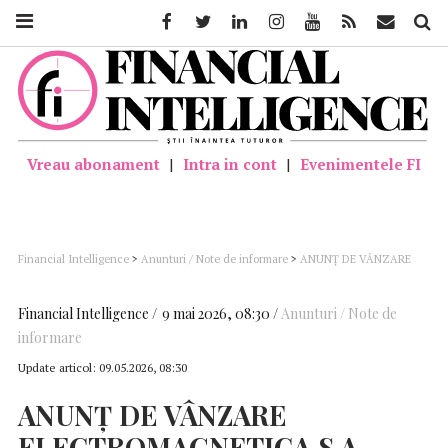
Facebook
Twitter
Linkedin
Instagram
Youtube
Feed
Mail
Căutar
Vreau abonament
|
Intra in cont
|
Evenimentele FI
Financial Intelligence
>
Anunturi / Note de informare
>
ANUNȚ DE VÂNZARE
ELECTROMAGNETICA S.A. – Licitație pentru vânzare imobil situat în București,
strada Veseliei, nr. 19
Financial Intelligence
9 mai 2026, 08:30
Anunturi / Note de
informare
Update articol:
09.05.2026, 08:30
ANUNȚ
DE
VÂNZARE
ELECTROMAGNETICA
S.A.
–