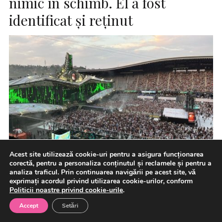
nimic în schimb. El a fost
identificat şi reţinut
Acest site utilizează cookie-uri pentru a asigura funcționarea
corectă, pentru a personaliza conținutul și reclamele și pentru a
Zeci de persoane care au vrut să cumpere bilete pentru
analiza traficul. Prin continuarea navigării pe acest site, vă
festivalul UNTOLD au fost înşelate de un individ […]
exprimați acordul privind utilizarea cookie-urilor, conform
Politicii noastre privind cookie-urile
.
Accept
Setări
9 august 2026
Afaceri