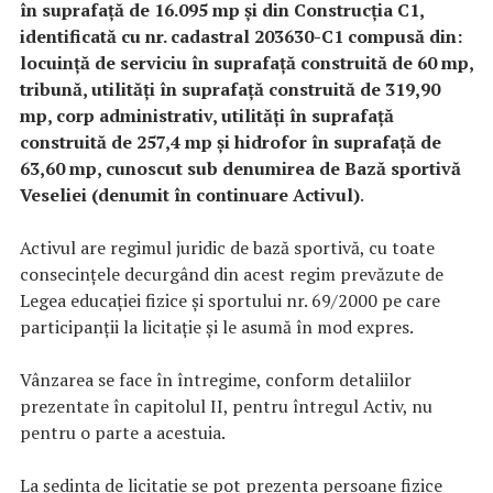
în suprafață de 16.095 mp și din Construcția C1,
identificată cu nr. cadastral 203630-C1 compusă din:
locuință de serviciu în suprafață construită de 60 mp,
tribună, utilități în suprafață construită de 319,90
mp, corp administrativ, utilități în suprafață
construită de 257,4 mp și hidrofor în suprafață de
63,60 mp, cunoscut sub denumirea de Bază sportivă
Veseliei (denumit în continuare Activul)
.
Activul are regimul juridic de bază sportivă, cu toate
consecințele decurgând din acest regim prevăzute de
Legea educaţiei fizice şi sportului nr. 69/2000 pe care
participanții la licitație și le asumă în mod expres.
Vânzarea se face în întregime, conform detaliilor
prezentate în capitolul II, pentru întregul Activ, nu
pentru o parte a acestuia.
La ședința de licitație se pot prezenta persoane fizice