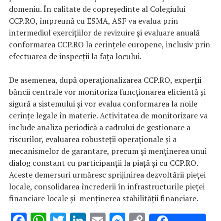
domeniu. În calitate de copreședinte al Colegiului
CCP.RO, împreună cu ESMA, ASF va evalua prin
intermediul exercițiilor de revizuire și evaluare anuală
conformarea CCP.RO la cerințele europene, inclusiv prin
efectuarea de inspecții la fața locului.
De asemenea, după operaționalizarea CCP.RO, experții
băncii centrale vor monitoriza funcționarea eficientă și
sigură a sistemului și vor evalua conformarea la noile
cerințe legale în materie. Activitatea de monitorizare va
include analiza periodică a cadrului de gestionare a
riscurilor, evaluarea robusteții operaționale și a
mecanismelor de garantare, precum și menținerea unui
dialog constant cu participanții la piață și cu CCP.RO.
Aceste demersuri urmăresc sprijinirea dezvoltării pieței
locale, consolidarea încrederii în infrastructurile pieței
financiare locale și menținerea stabilității financiare.
F
W
T
Li
E
M
C