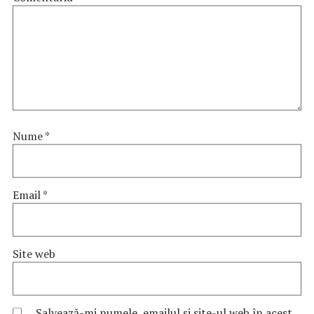
Nume
*
Email
*
Site web
Salvează-mi numele, emailul și site-ul web în acest