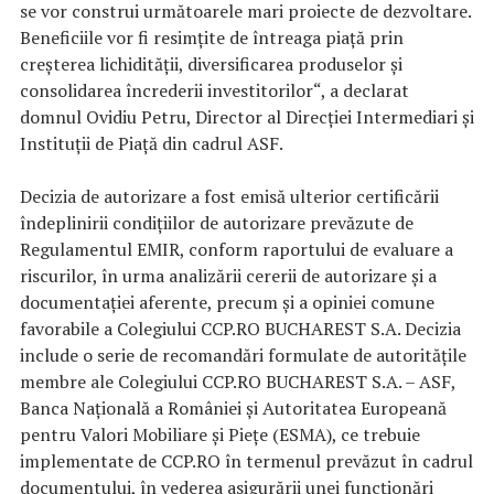
se vor construi următoarele mari proiecte de dezvoltare.
Beneficiile vor fi resimțite de întreaga piață prin
creșterea lichidității, diversificarea produselor și
consolidarea încrederii investitorilor“, a declarat
domnul Ovidiu Petru, Director al Direcției Intermediari și
Instituții de Piață din cadrul ASF.
Decizia de autorizare a fost emisă ulterior certificării
îndeplinirii condițiilor de autorizare prevăzute de
Regulamentul EMIR, conform raportului de evaluare a
riscurilor, în urma analizării cererii de autorizare și a
documentației aferente, precum și a opiniei comune
favorabile a Colegiului CCP.RO BUCHAREST S.A. Decizia
include o serie de recomandări formulate de autoritățile
membre ale Colegiului CCP.RO BUCHAREST S.A. – ASF,
Banca Națională a României și Autoritatea Europeană
pentru Valori Mobiliare și Piețe (ESMA), ce trebuie
implementate de CCP.RO în termenul prevăzut în cadrul
documentului, în vederea asigurării unei funcționări