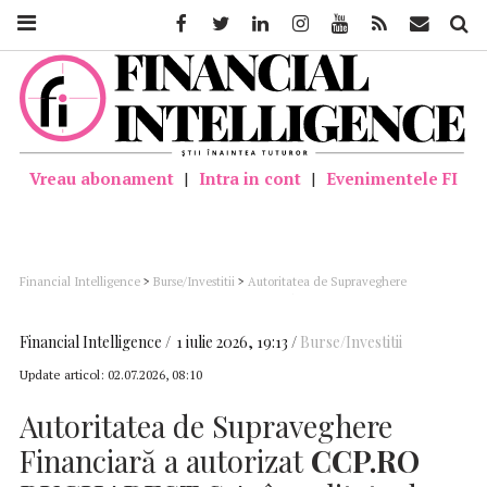
Facebook
Twitter
Linkedin
Instagram
Youtube
Feed
Mail
Căutar
Vreau abonament
|
Intra in cont
|
Evenimentele FI
Financial Intelligence
>
Burse/Investitii
>
Autoritatea de Supraveghere
Financiară a autorizat CCP.RO BUCHAREST S.A. în calitate de Contraparte
Centrală
Financial Intelligence
1 iulie 2026, 19:13
Burse/Investitii
Update articol:
02.07.2026, 08:10
Autoritatea de Supraveghere
Financiară a autorizat
CCP.RO