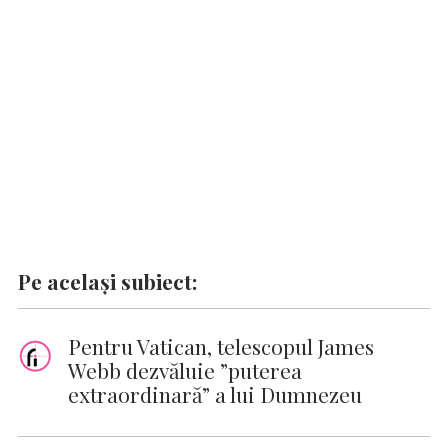
o
p
n
er
n
k
p
k
Pe același subiect:
Pentru Vatican, telescopul James
Webb dezvăluie ”puterea
extraordinară” a lui Dumnezeu