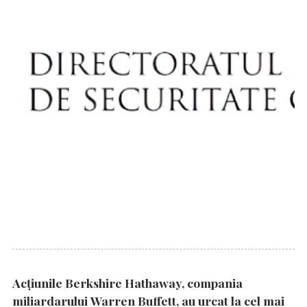
Acțiunile Berkshire Hathaway, compania
miliardarului Warren Buffett, au urcat la cel mai