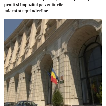
profit și impozitul pe veniturile
microîntreprinderilor