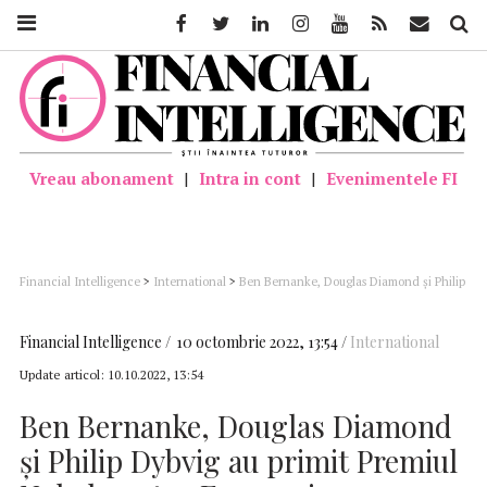
Facebook
Twitter
Linkedin
Instagram
Youtube
Feed
Mail
Căutar
Vreau abonament
|
Intra in cont
|
Evenimentele FI
Financial Intelligence
>
International
>
Ben Bernanke, Douglas Diamond şi Philip
Dybvig au primit Premiul Nobel pentru Economie
Financial Intelligence
10 octombrie 2022, 13:54
International
Update articol:
10.10.2022, 13:54
Ben Bernanke, Douglas Diamond
şi Philip Dybvig au primit Premiul