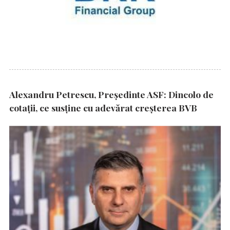
Alexandru Petrescu, Președinte ASF: Dincolo de
cotații, ce susține cu adevărat creșterea BVB