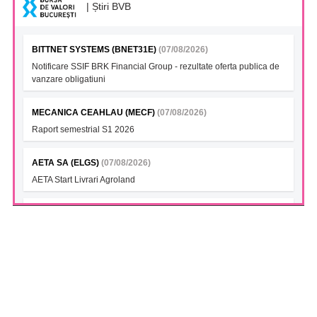
| Știri BVB
BITTNET SYSTEMS (BNET31E)
(07/08/2026)
Notificare SSIF BRK Financial Group - rezultate oferta publica de
vanzare obligatiuni
MECANICA CEAHLAU (MECF)
(07/08/2026)
Raport semestrial S1 2026
AETA SA (ELGS)
(07/08/2026)
AETA Start Livrari Agroland
INTERCAPITAL BET-TRN UCITS ETF (ICBETNETF)
(07/08/2026)
VAN la data 06.08.2026
INTERCAPITAL CROBEX10TR UCITS ETF (ICCROETF)
(07/08/2026)
VAN la data 06.08.2026