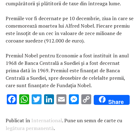
cumpărătorii şi plătitorii de taxe din întreaga lume.
Premiile vor fi decernate pe 10 decembrie, ziua în care se
comemorează moartea lui Alfred Nobel. Fiecare premiu
este însoţit de un cec în valoare de zece milioane de
coroane suedeze (912.000 de euro).
Premiul Nobel pentru Economie a fost instituit în anul
1968 de Banca Centrală a Suediei şi a fost decernat
prima dată în 1969. Premiul este finanţat de Banca
Centrală a Suediei, spre deosebire de celelalte premii,
care sunt finanţate de Fundaţia Nobel.
F
W
T
Li
E
M
C
Share
ac
h
w
n
m
es
o
e
at
it
k
ai
se
p
Publicat în
International
. Pune un semn de carte cu
b
s
te
e
l
n
y
legătura permanentă
.
o
A
r
dI
g
Li