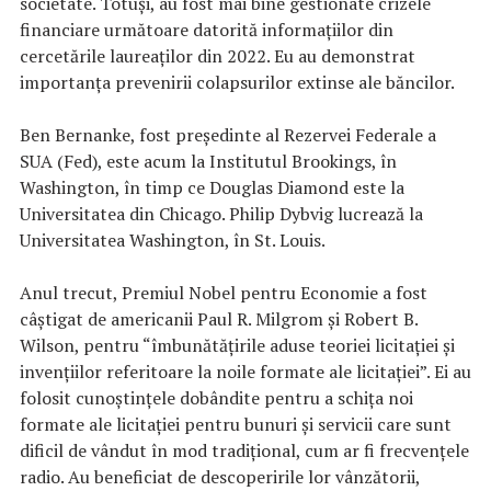
societate. Totuşi, au fost mai bine gestionate crizele
financiare următoare datorită informaţiilor din
cercetările laureaţilor din 2022. Eu au demonstrat
importanţa prevenirii colapsurilor extinse ale băncilor.
Ben Bernanke, fost preşedinte al Rezervei Federale a
SUA (Fed), este acum la Institutul Brookings, în
Washington, în timp ce Douglas Diamond este la
Universitatea din Chicago. Philip Dybvig lucrează la
Universitatea Washington, în St. Louis.
Anul trecut, Premiul Nobel pentru Economie a fost
câştigat de americanii Paul R. Milgrom şi Robert B.
Wilson, pentru “îmbunătăţirile aduse teoriei licitaţiei şi
invenţiilor referitoare la noile formate ale licitaţiei”. Ei au
folosit cunoştinţele dobândite pentru a schiţa noi
formate ale licitaţiei pentru bunuri şi servicii care sunt
dificil de vândut în mod tradiţional, cum ar fi frecvenţele
radio. Au beneficiat de descoperirile lor vânzătorii,