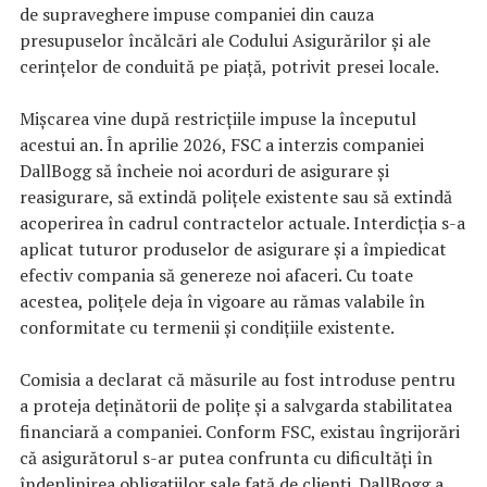
de supraveghere impuse companiei din cauza
presupuselor încălcări ale Codului Asigurărilor și ale
cerințelor de conduită pe piață, potrivit presei locale.
Mișcarea vine după restricțiile impuse la începutul
acestui an. În aprilie 2026, FSC a interzis companiei
DallBogg să încheie noi acorduri de asigurare și
reasigurare, să extindă polițele existente sau să extindă
acoperirea în cadrul contractelor actuale. Interdicția s-a
aplicat tuturor produselor de asigurare și a împiedicat
efectiv compania să genereze noi afaceri. Cu toate
acestea, polițele deja în vigoare au rămas valabile în
conformitate cu termenii și condițiile existente.
Comisia a declarat că măsurile au fost introduse pentru
a proteja deținătorii de polițe și a salvgarda stabilitatea
financiară a companiei. Conform FSC, existau îngrijorări
că asigurătorul s-ar putea confrunta cu dificultăți în
îndeplinirea obligațiilor sale față de clienți. DallBogg a