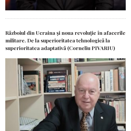
Războiul din Ucraina și noua revoluție în afacerile
militare. De la superioritatea tehnologică la
superioritatea adaptativă (Corneliu PIVARIU)