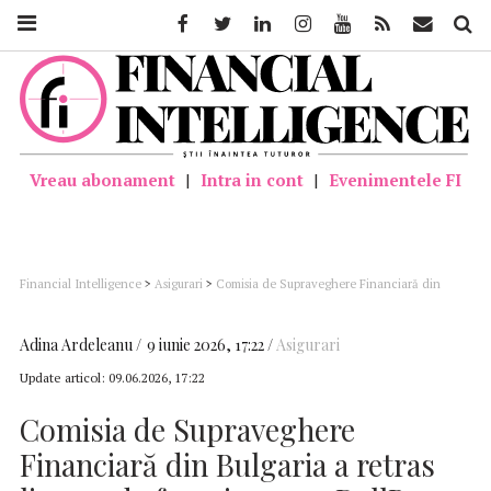
Facebook
Twitter
Linkedin
Instagram
Youtube
Feed
Mail
Căutar
Vreau abonament
|
Intra in cont
|
Evenimentele FI
Financial Intelligence
>
Asigurari
>
Comisia de Supraveghere Financiară din
Bulgaria a retras licența de funcționare a DallBogg
Adina Ardeleanu
9 iunie 2026, 17:22
Asigurari
Update articol:
09.06.2026, 17:22
Comisia de Supraveghere
Financiară din Bulgaria a retras