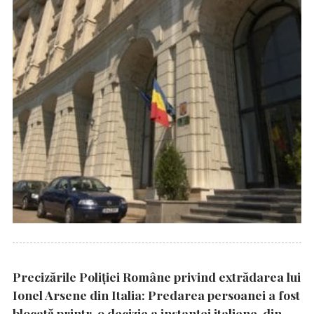
Precizările Poliţiei Române privind extrădarea lui
Ionel Arsene din Italia: Predarea persoanei a fost
blocată printr-o decizie a instanţei italiene, din