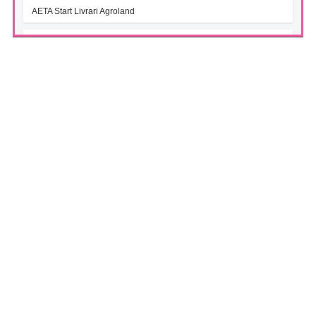
AETA Start Livrari Agroland
INTERCAPITAL BET-TRN UCITS ETF (ICBETNETF)
(07/08/2026)
VAN la data 06.08.2026
INTERCAPITAL CROBEX10TR UCITS ETF (ICCROETF)
(07/08/2026)
VAN la data 06.08.2026