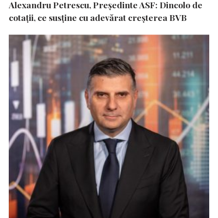
Alexandru Petrescu, Președinte ASF: Dincolo de
cotații, ce susține cu adevărat creșterea BVB