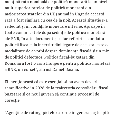
menţină rata nominală de politică monetară la un nivel
mult superior ratelor de politică monetară din
majoritatea statelor din UE (numai în Ungaria această
rată a fost similară cu cea de la noi). Această situaţie s-a
reflectat şi în condiţiile monetare interne. Aproape în
toate comunicatele după şedinţe de politică monetară
ale BNR, în alte documente, se fac referiri la conduita
politicii fiscale, la incertitudini legate de aceasta; este o
modalitate de a vorbi despre dominanţa fiscală şi un mix
de politici defectuos. Politica fiscal-bugetară din
România a fost o constrângere pentru politica monetară
a BNR, un corset”, afirmă Daniel Dăianu.
El menţionează că este esenţial să nu avem devieri
semnificative în 2026 de la traiectoria consolidării fiscal-
bugetare şi ca noul guvern să continue procesul de
corecţie.
“Agenţiile de rating, pieţele externe în general, aşteaptă