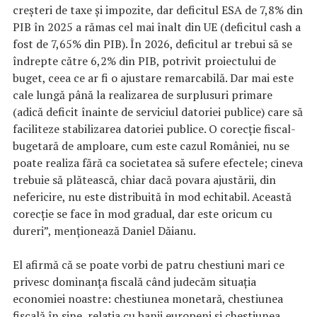
creşteri de taxe şi impozite, dar deficitul ESA de 7,8% din
PIB în 2025 a rămas cel mai înalt din UE (deficitul cash a
fost de 7,65% din PIB). În 2026, deficitul ar trebui să se
îndrepte către 6,2% din PIB, potrivit proiectului de
buget, ceea ce ar fi o ajustare remarcabilă. Dar mai este
cale lungă până la realizarea de surplusuri primare
(adică deficit înainte de serviciul datoriei publice) care să
faciliteze stabilizarea datoriei publice. O corecţie fiscal-
bugetară de amploare, cum este cazul României, nu se
poate realiza fără ca societatea să sufere efectele; cineva
trebuie să plătească, chiar dacă povara ajustării, din
nefericire, nu este distribuită în mod echitabil. Această
corecţie se face în mod gradual, dar este oricum cu
dureri”, menţionează Daniel Dăianu.
El afirmă că se poate vorbi de patru chestiuni mari ce
privesc dominanţa fiscală când judecăm situaţia
economiei noastre: chestiunea monetară, chestiunea
fiscală în sine, relaţia cu banii europeni şi chestiunea