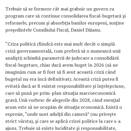
Trebuie să se formeze cât mai grabnic un guvern cu
program care să continue consolidarea fiscal-bugetară şi
reformele, precum şi absorbţia banilor europeni, susţine
preşedintele Consiliului Fiscal, Daniel Dăianu.
“Criza politică (fiindcă este mai mult decât o simplă
criză guvernamentală, cum preferă să o numească unii
analişti) schimbă parametrii de judecare a consolidării
fiscal-bugetare, chiar dacă avem buget în 2026 (să ne
imaginăm cum ar fi fost să fi avut această criză când
bugetul nu era încă definitivat). Această criză putea fi
evitată dacă ar fi existat responsabilitate şi înţelepciune,
care să pună pe prim-plan situaţia macroeconomică
gravă. Unii vorbesc de alegerile din 2028, când esenţial
acum este să ne ocupăm de situaţia economică. Există o
expresie, “unde sunt adulţii din cameră” (nu priveşte
strict vârsta), şi care se aplică crizei politice la care s-a
ajuns. Trebuie să existe luciditate şi responsabilitate,