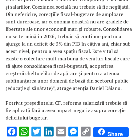
şi salariilor. Coeziunea socială nu trebuie să fie neglijată.
Din nefericire, corecţiile fiscal-bugetare de amploare
sunt dureroase, iar economia noastră nu are gradele de
libertate ale unor economii mari şi robuste. Consolidarea
nu se termină în 2026; trebuie să continue pentru a
ajunge la un deficit de 3% din PIB în câţiva ani, chiar sub
acest nivel, pentru a avea spaţiu fiscal. Este vital să
existe o colectare mult mai bună de venituri fiscale care
să ajute consolidarea fiscal-bugetară, acoperirea
creşterii cheltuielilor de apărare şi pentru a atenua
subfinanţarea unor domenii de bază din sectorul public
(educaţie şi sănătate)”, atrage atenţia Daniel Dăianu.
Potrivit preşedintelui CF, reforma salarizării trebuie să
fie aplicată fără a avea impact negativ asupra corecţiei
deficitului bugetar.
F
W
T
Li
E
M
C
Share