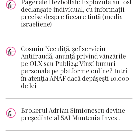
Pagerele Hezbollah: Exploziile au fost
declanşate individual, cu informaţii
precise despre fiecare ţintă (media
israeliene)
Cosmin Neculiţă, şef serviciu
Antifraudă, anunţă privind vânzările
pe OLX sau Publi24: Vinzi bunuri
personale pe platforme online? Intri
în atenţia ANAF dacă depăşeşti 10.000
de lei
Brokerul Adrian Simionescu devine
președinte al SAI Muntenia Invest