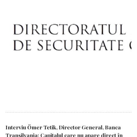
Interviu Ömer Tetik, Director General, Banca
Transilvania: Capitalul care nu apare direct în