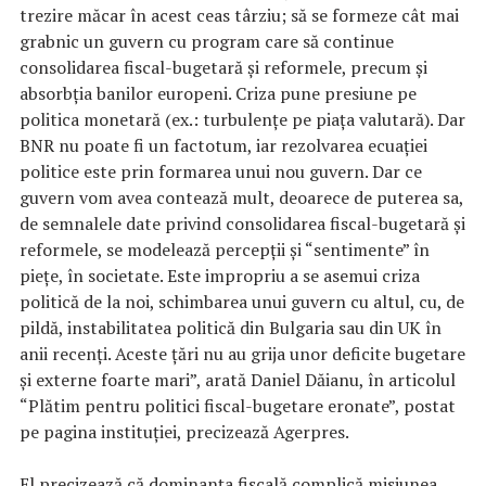
trezire măcar în acest ceas târziu; să se formeze cât mai
grabnic un guvern cu program care să continue
consolidarea fiscal-bugetară şi reformele, precum şi
absorbţia banilor europeni. Criza pune presiune pe
politica monetară (ex.: turbulenţe pe piaţa valutară). Dar
BNR nu poate fi un factotum, iar rezolvarea ecuaţiei
politice este prin formarea unui nou guvern. Dar ce
guvern vom avea contează mult, deoarece de puterea sa,
de semnalele date privind consolidarea fiscal-bugetară şi
reformele, se modelează percepţii şi “sentimente” în
pieţe, în societate. Este impropriu a se asemui criza
politică de la noi, schimbarea unui guvern cu altul, cu, de
pildă, instabilitatea politică din Bulgaria sau din UK în
anii recenţi. Aceste ţări nu au grija unor deficite bugetare
şi externe foarte mari”, arată Daniel Dăianu, în articolul
“Plătim pentru politici fiscal-bugetare eronate”, postat
pe pagina instituţiei, precizează Agerpres.
El precizează că dominanţa fiscală complică misiunea