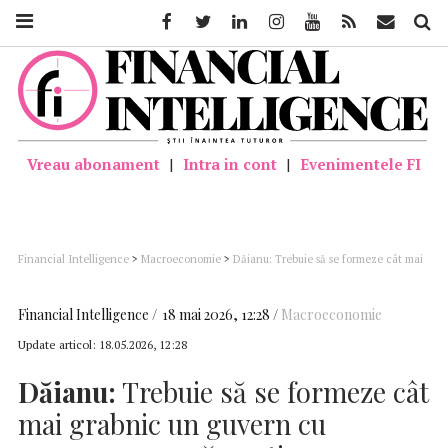
Facebook
Twitter
Linkedin
Instagram
Youtube
Feed
Mail
Căutar
Vreau abonament
|
Intra in cont
|
Evenimentele FI
Financial Intelligence
>
Macroeconomie
>
Dăianu: Trebuie să se formeze cât mai
grabnic un guvern cu program care să continue consolidarea fiscal-bugetară şi
reformele
Financial Intelligence
18 mai 2026, 12:28
Macroeconomie
Update articol:
18.05.2026, 12:28
Dăianu:
Trebuie să se formeze cât
mai grabnic un guvern cu