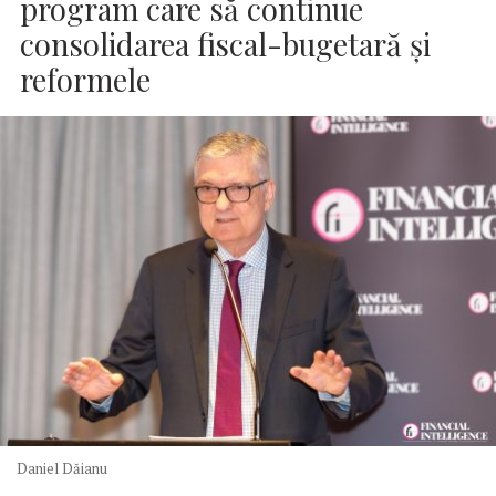
program care să continue
consolidarea fiscal-bugetară şi
reformele
Daniel Dăianu