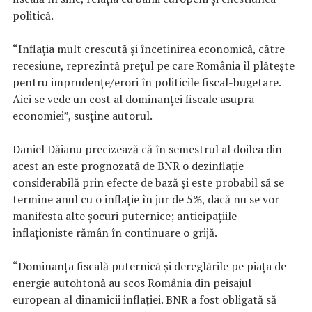
politică.
“Inflaţia mult crescută şi încetinirea economică, către
recesiune, reprezintă preţul pe care România îl plăteşte
pentru imprudenţe/erori în politicile fiscal-bugetare.
Aici se vede un cost al dominanţei fiscale asupra
economiei”, susţine autorul.
Daniel Dăianu precizează că în semestrul al doilea din
acest an este prognozată de BNR o dezinflaţie
considerabilă prin efecte de bază şi este probabil să se
termine anul cu o inflaţie în jur de 5%, dacă nu se vor
manifesta alte şocuri puternice; anticipaţiile
inflaţioniste rămân în continuare o grijă.
“Dominanţa fiscală puternică şi dereglările pe piaţa de
energie autohtonă au scos România din peisajul
european al dinamicii inflaţiei. BNR a fost obligată să