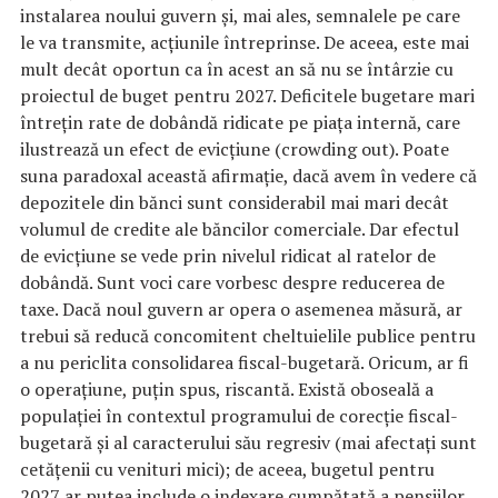
instalarea noului guvern şi, mai ales, semnalele pe care
le va transmite, acţiunile întreprinse. De aceea, este mai
mult decât oportun ca în acest an să nu se întârzie cu
proiectul de buget pentru 2027. Deficitele bugetare mari
întreţin rate de dobândă ridicate pe piaţa internă, care
ilustrează un efect de evicţiune (crowding out). Poate
suna paradoxal această afirmaţie, dacă avem în vedere că
depozitele din bănci sunt considerabil mai mari decât
volumul de credite ale băncilor comerciale. Dar efectul
de evicţiune se vede prin nivelul ridicat al ratelor de
dobândă. Sunt voci care vorbesc despre reducerea de
taxe. Dacă noul guvern ar opera o asemenea măsură, ar
trebui să reducă concomitent cheltuielile publice pentru
a nu periclita consolidarea fiscal-bugetară. Oricum, ar fi
o operaţiune, puţin spus, riscantă. Există oboseală a
populaţiei în contextul programului de corecţie fiscal-
bugetară şi al caracterului său regresiv (mai afectaţi sunt
cetăţenii cu venituri mici); de aceea, bugetul pentru
2027 ar putea include o indexare cumpătată a pensiilor