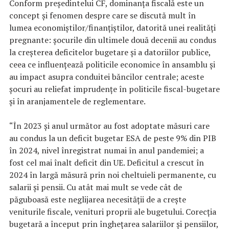
Conform preşedintelui CF, dominanţa fiscală este un
concept şi fenomen despre care se discută mult în
lumea economiştilor/finanţiştilor, datorită unei realităţi
pregnante: şocurile din ultimele două decenii au condus
la creşterea deficitelor bugetare şi a datoriilor publice,
ceea ce influenţează politicile economice în ansamblu şi
au impact asupra conduitei băncilor centrale; aceste
şocuri au reliefat imprudenţe în politicile fiscal-bugetare
şi în aranjamentele de reglementare.
“În 2023 şi anul următor au fost adoptate măsuri care
au condus la un deficit bugetar ESA de peste 9% din PIB
în 2024, nivel înregistrat numai în anul pandemiei; a
fost cel mai înalt deficit din UE. Deficitul a crescut în
2024 în largă măsură prin noi cheltuieli permanente, cu
salarii şi pensii. Cu atât mai mult se vede cât de
păguboasă este neglijarea necesităţii de a creşte
veniturile fiscale, venituri proprii ale bugetului. Corecţia
bugetară a început prin îngheţarea salariilor şi pensiilor,