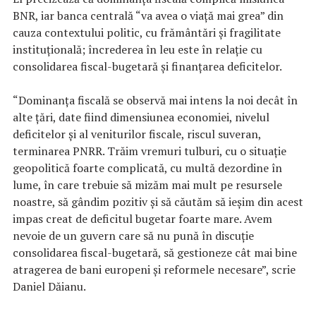
BNR, iar banca centrală “va avea o viaţă mai grea” din
cauza contextului politic, cu frământări şi fragilitate
instituţională; încrederea în leu este în relaţie cu
consolidarea fiscal-bugetară şi finanţarea deficitelor.
“Dominanţa fiscală se observă mai intens la noi decât în
alte ţări, date fiind dimensiunea economiei, nivelul
deficitelor şi al veniturilor fiscale, riscul suveran,
terminarea PNRR. Trăim vremuri tulburi, cu o situaţie
geopolitică foarte complicată, cu multă dezordine în
lume, în care trebuie să mizăm mai mult pe resursele
noastre, să gândim pozitiv şi să căutăm să ieşim din acest
impas creat de deficitul bugetar foarte mare. Avem
nevoie de un guvern care să nu pună în discuţie
consolidarea fiscal-bugetară, să gestioneze cât mai bine
atragerea de bani europeni şi reformele necesare”, scrie
Daniel Dăianu.