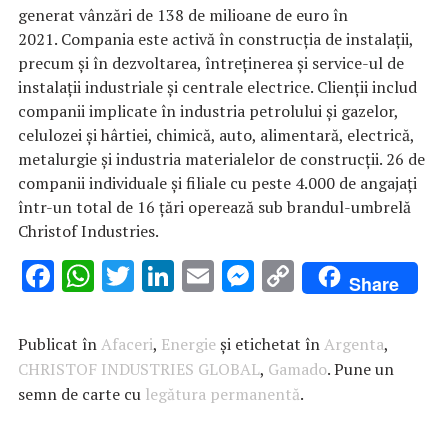
generat vânzări de 138 de milioane de euro în
2021. Compania este activă în construcția de instalații,
precum și în dezvoltarea, întreținerea și service-ul de
instalații industriale și centrale electrice. Clienții includ
companii implicate în industria petrolului și gazelor,
celulozei și hârtiei, chimică, auto, alimentară, electrică,
metalurgie și industria materialelor de construcții. 26 de
companii individuale și filiale cu peste 4.000 de angajați
într-un total de 16 țări operează sub brandul-umbrelă
Christof Industries.
F
W
T
Li
E
M
C
Share
ac
h
w
n
m
es
o
e
at
it
k
ai
se
p
Publicat în
Afaceri
,
Energie
și etichetat în
Argenta
,
b
s
te
e
l
n
y
CHRISTOF INDUSTRIES GLOBAL
,
Gamado
. Pune un
semn de carte cu
o
A
r
legătura permanentă
dI
g
Li
.
o
p
n
er
n