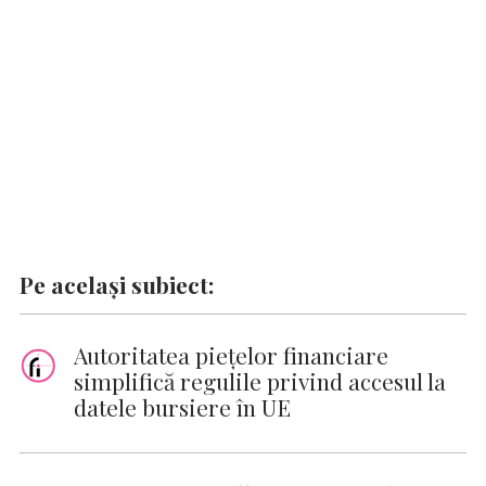
k
p
k
Pe același subiect:
Autoritatea piețelor financiare
simplifică regulile privind accesul la
datele bursiere în UE