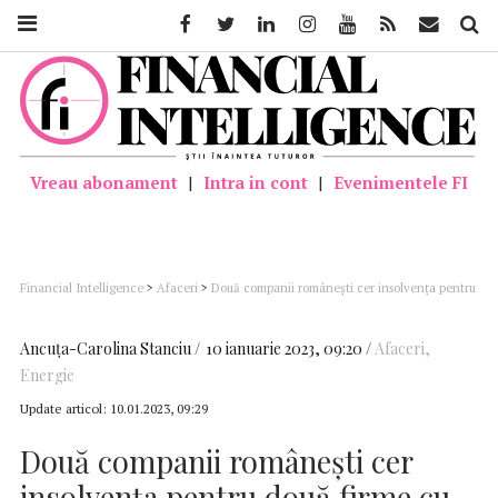
Facebook
Twitter
Linkedin
Instagram
Youtube
Feed
Mail
Căutar
Vreau abonament
|
Intra in cont
|
Evenimentele FI
Financial Intelligence
>
Afaceri
>
Două companii româneşti cer insolvenţa pentru
două firme cu acţionariat austriac (CHRISTOF INDUSTRIES GLOBAL), din
domeniul serviciilor petroliere
Ancuţa-Carolina Stanciu
10 ianuarie 2023, 09:20
Afaceri
,
Energie
Update articol:
10.01.2023, 09:29
Două companii româneşti cer
insolvenţa pentru două firme cu