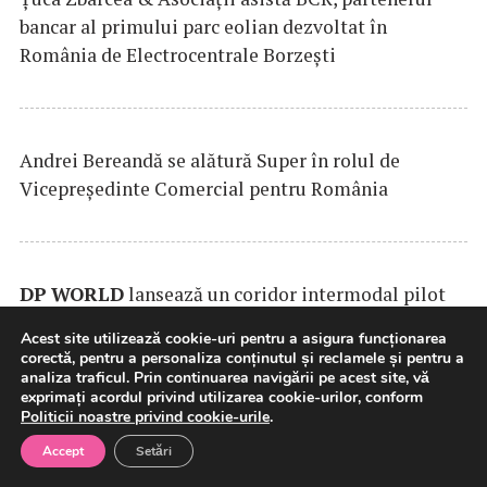
bancar al primului parc eolian dezvoltat în
România de Electrocentrale Borzești
Andrei Bereandă se alătură Super în rolul de
Vicepreședinte Comercial pentru România
DP
WORLD
lansează un coridor intermodal pilot
pentru vehicule finite între Europa de Vest și sud-
Acest site utilizează cookie-uri pentru a asigura funcționarea
estul Europei
corectă, pentru a personaliza conținutul și reclamele și pentru a
analiza traficul. Prin continuarea navigării pe acest site, vă
exprimați acordul privind utilizarea cookie-urilor, conform
Politicii noastre privind cookie-urile
.
Accept
Setări
Exim Banca Românească, parte a consorțiului de
bănci care finanțează dezvoltarea
MOOV
Leasing și