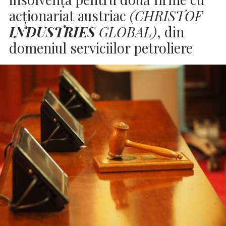
acţionariat austriac
(CHRISTOF
INDUSTRIES
GLOBAL)
, din
domeniul serviciilor petroliere