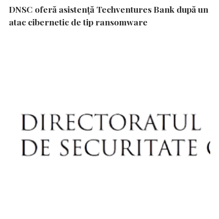
DNSC oferă asistență Techventures Bank după un
atac cibernetic de tip ransomware