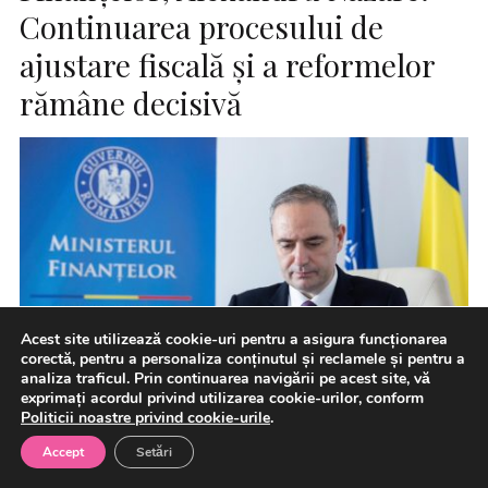
Continuarea procesului de
ajustare fiscală și a reformelor
rămâne decisivă
Acest site utilizează cookie-uri pentru a asigura funcționarea
corectă, pentru a personaliza conținutul și reclamele și pentru a
analiza traficul. Prin continuarea navigării pe acest site, vă
exprimați acordul privind utilizarea cookie-urilor, conform
Politicii noastre privind cookie-urile
.
Accept
Setări
Agenția internațională de evaluare financiară Moody’s