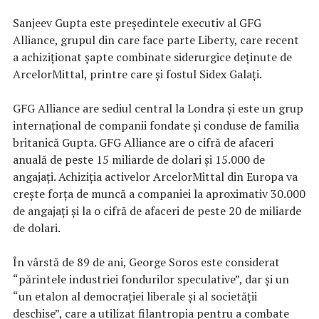
Sanjeev Gupta este preşedintele executiv al GFG
Alliance, grupul din care face parte Liberty, care recent
a achiziţionat şapte combinate siderurgice deţinute de
ArcelorMittal, printre care şi fostul Sidex Galaţi.
GFG Alliance are sediul central la Londra şi este un grup
internaţional de companii fondate şi conduse de familia
britanică Gupta. GFG Alliance are o cifră de afaceri
anuală de peste 15 miliarde de dolari şi 15.000 de
angajaţi. Achiziţia activelor ArcelorMittal din Europa va
creşte forţa de muncă a companiei la aproximativ 30.000
de angajaţi şi la o cifră de afaceri de peste 20 de miliarde
de dolari.
În vârstă de 89 de ani, George Soros este considerat
“părintele industriei fondurilor speculative”, dar şi un
“un etalon al democraţiei liberale şi al societăţii
deschise”, care a utilizat filantropia pentru a combate