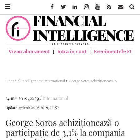
Facebook
Twitter
Linkedin
Instagram
Youtube
Feed
Mail
Căutar
Vreau abonament
|
Intra in cont
|
Evenimentele FI
Financial Intelligence
>
International
>
George Soros achiziţionează o
participaţie de 3,1% la compania elveţiană de administrare a activelor GAM
Holding
24 mai 2019, 22:59
International
Update articol:
24.05.2019, 22:59
George Soros achiziţionează o
participaţie de 3,1% la compania