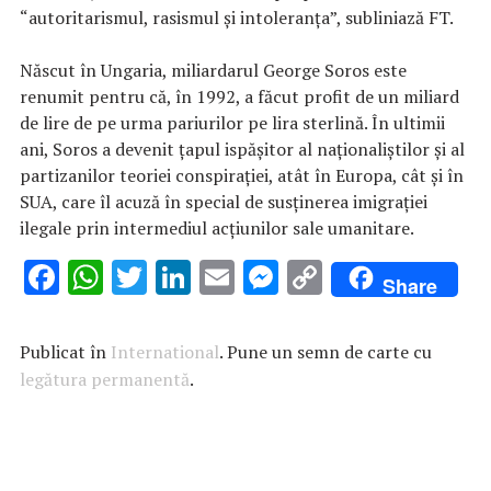
“autoritarismul, rasismul şi intoleranţa”, subliniază FT.
Născut în Ungaria, miliardarul George Soros este
renumit pentru că, în 1992, a făcut profit de un miliard
de lire de pe urma pariurilor pe lira sterlină. În ultimii
ani, Soros a devenit ţapul ispăşitor al naţionaliştilor şi al
partizanilor teoriei conspiraţiei, atât în Europa, cât şi în
SUA, care îl acuză în special de susţinerea imigraţiei
ilegale prin intermediul acţiunilor sale umanitare.
F
W
T
Li
E
M
C
Share
ac
h
w
n
m
es
o
e
at
it
k
ai
se
p
Publicat în
International
. Pune un semn de carte cu
b
s
te
e
l
n
y
legătura permanentă
.
o
A
r
dI
g
Li
o
p
n
er
n
k
p
k