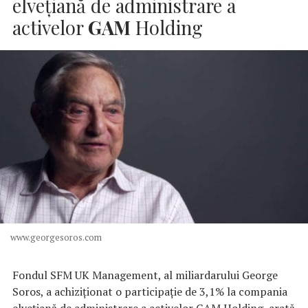
elveţiană de administrare a
activelor
GAM
Holding
www.georgesoros.com
Fondul SFM UK Management, al miliardarului George
Soros, a achiziţionat o participaţie de 3,1% la compania
elveţiană de administrare a activelor GAM Holding, arată