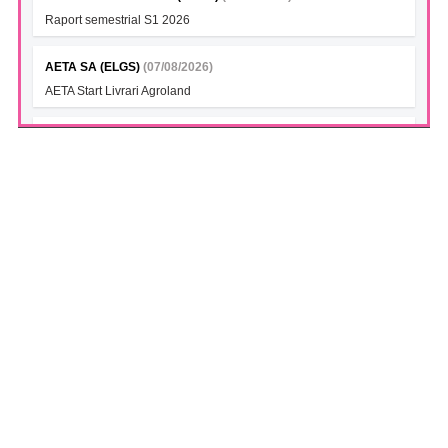
Raport semestrial S1 2026
AETA SA (ELGS)
(07/08/2026)
AETA Start Livrari Agroland
INTERCAPITAL BET-TRN UCITS ETF (ICBETNETF)
(07/08/2026)
VAN la data 06.08.2026
INTERCAPITAL CROBEX10TR UCITS ETF (ICCROETF)
(07/08/2026)
VAN la data 06.08.2026