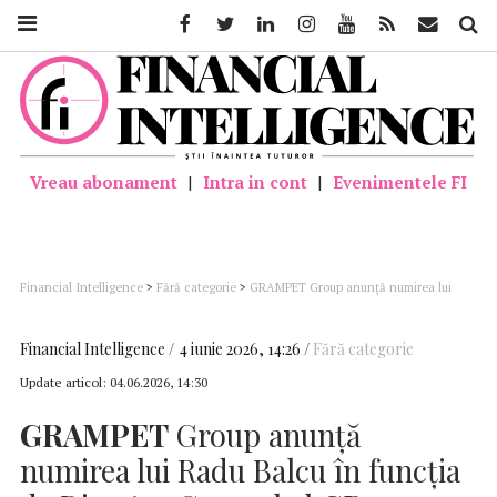
Facebook
Twitter
Linkedin
Instagram
Youtube
Feed
Mail
Căutar
Vreau abonament
|
Intra in cont
|
Evenimentele FI
Financial Intelligence
>
Fără categorie
>
GRAMPET Group anunță numirea lui
Radu Balcu în funcția de Director General al GP Intermodal
Financial Intelligence
4 iunie 2026, 14:26
Fără categorie
Update articol:
04.06.2026, 14:30
GRAMPET
Group anunță
numirea lui Radu Balcu în funcția