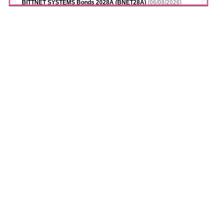
BITTNET SYSTEMS Bonds 2028A (BNET28A)
(06/08/2026)
Decizie Consiliu de Administratie - program rascumparare actiuni
BITTNET SYSTEMS (BNET31E)
(06/08/2026)
Notificare SSIF BRK Financial Group - oferta publica de vanzare
de obligatuni BITTNET SYSTEMS