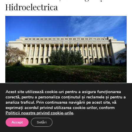
Hidroelectrica
Acest site utilizează cookie-uri pentru a asigura funcționarea
corectă, pentru a personaliza conținutul și reclamele și pentru a
Guvernul a adoptat joi un Memorandum prin care
analiza traficul. Prin continuarea navigării pe acest site, vă
aprobă pentru CNTEE Transelectrica S.A. ocuparea a
exprimați acordul privind utilizarea cookie-urilor, conform
Politicii noastre privind cookie-urile
.
124 de posturi […]
Accept
Setări