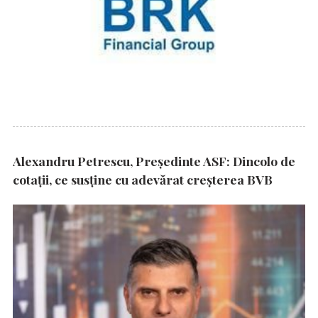
Alexandru Petrescu, Președinte ASF: Dincolo de
cotații, ce susține cu adevărat creșterea BVB