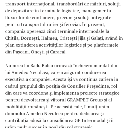
transport internațional, transbordări de mărfuri, soluții
de depozitare în terminale logistice, managementul
fluxurilor de containere, precum și soluții integrate
pentru transportul rutier și feroviar. În prezent,
compania operează cinci terminale intermodale la
Chitila, Dornești, Halmeu, Cristești Jijia și Galați, având în
plan extinderea activităților logistice și pe platformele
din Pașcani, Onești și Caracal.
Numirea lui Radu Balcu urmează încheierii mandatului
lui Amedeo Neculcea, care a asigurat conducerea
executivă a companiei. Acesta își va continua cariera în
cadrul grupului din poziția de Consilier Președinte, rol
din care va coordona și implementa proiecte strategice
pentru dezvoltarea și viitorul GRAMPET Group și al
mobilității românești. Pe această cale, îi mulțumim
domnului Amedeo Neculcea pentru dedicarea și
contribuția adusă la consolidarea GP Intermodal și îi
urăm mult succes în noul său rol strategic.