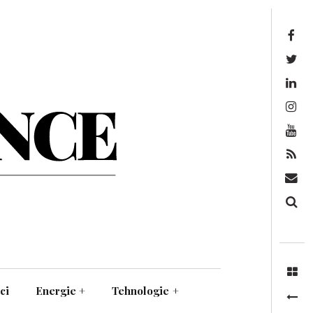
Facebook
Twitter
Linkedin
Instagram
Youtube
Feed
Mail
Căutare
ci
Energie
+
Tehnologie
+