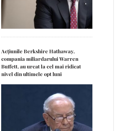
Acțiunile Berkshire Hathaway,
compania miliardarului Warren
Buffett, au urcat la cel mai ridicat
nivel din ultimele opt luni