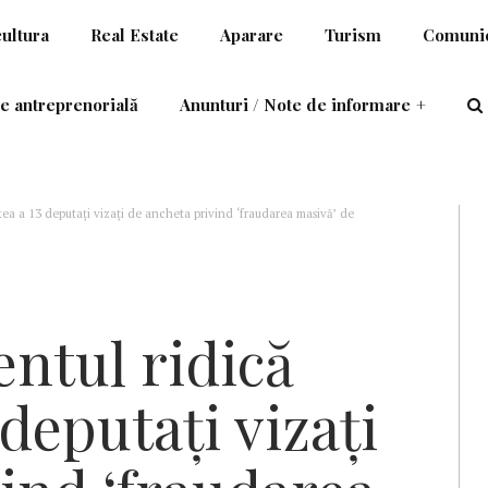
cultura
Real Estate
Aparare
Turism
Comunic
e antreprenorială
Anunturi / Note de informare
+
tea a 13 deputaţi vizaţi de ancheta privind ‘fraudarea masivă’ de
ntul ridică
deputaţi vizaţi