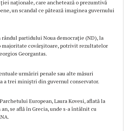
iţiei naţionale, care anchetează o prezumtivă
pene, un scandal ce pătează imaginea guvernului
in rândul partidului Noua democraţie (ND), la
 o majoritate covârşitoare, potrivit rezultatelor
Georgios Georgantas.
entuale urmăriri penale sau alte măsuri
ia a trei miniştri din guvernul conservator.
 Parchetului European, Laura Kovesi, aflată la
n, se află în Grecia, unde s-a întâlnit cu
ANA.