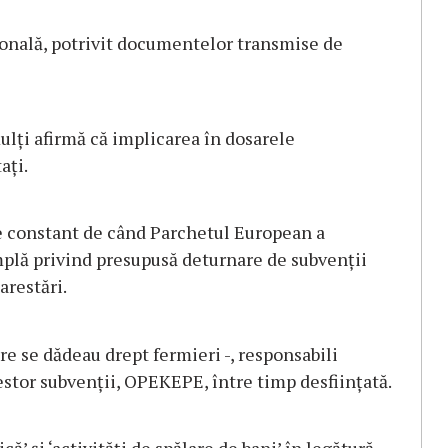
sonală, potrivit documentelor transmise de
ulţi afirmă că implicarea în dosarele
aţi.
re constant de când Parchetul European a
plă privind presupusă deturnare de subvenţii
arestări.
re se dădeau drept fermieri -, responsabili
estor subvenţii, OPEKEPE, între timp desfiinţată.