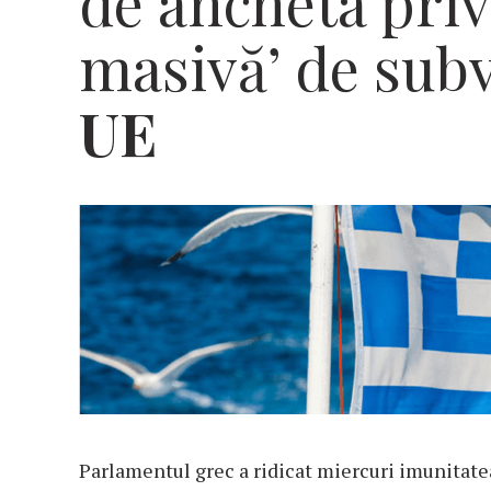
de ancheta priv
masivă’ de subv
UE
Parlamentul grec a ridicat miercuri imunitate