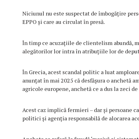
Niciunul nu este suspectat de îmbogăţire per
EPPO şi care au circulat în presă.
În timp ce acuzaţiile de clientelism abundă, m
alegătorilor lor intra în atribuţiile lor de deput
În Grecia, acest scandal politic a luat amploa
anunţat în mai 2025 că desfăşura o anchetă am
agricole europene, anchetă ce a dus la zeci de 
Acest caz implică fermieri – dar şi persoane ca
politici şi agenţia responsabilă de alocarea ac