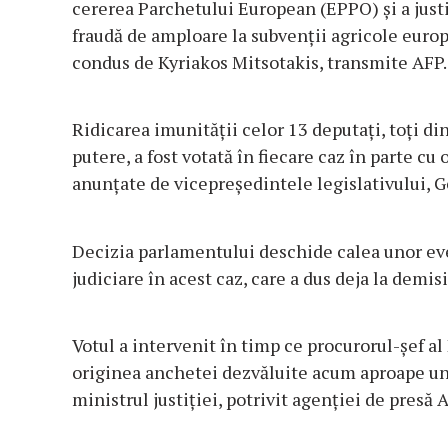
cererea Parchetului European (EPPO) şi a just
fraudă de amploare la subvenţii agricole euro
condus de Kyriakos Mitsotakis, transmite AFP.
Ridicarea imunităţii celor 13 deputaţi, toţi d
putere, a fost votată în fiecare caz în parte cu
anunţate de vicepreşedintele legislativului, 
Decizia parlamentului deschide calea unor ev
judiciare în acest caz, care a dus deja la demis
Votul a intervenit în timp ce procurorul-şef al
originea anchetei dezvăluite acum aproape un a
ministrul justiţiei, potrivit agenţiei de presă 