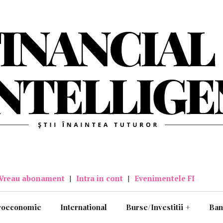
Vreau abonament
|
Intra in cont
|
Evenimentele FI
roeconomie
International
Burse/Investitii
+
Ban