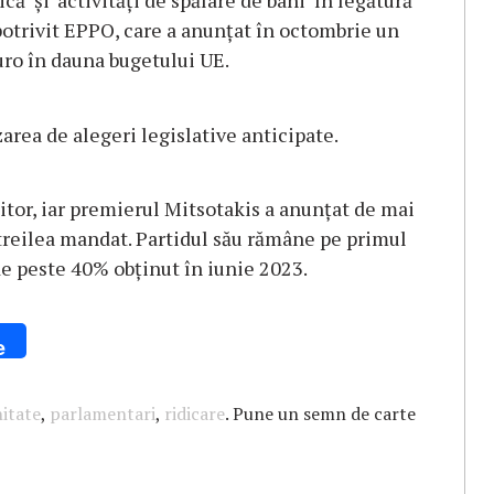
ă’ şi ‘activităţi de spălare de bani’ în legătură
potrivit EPPO, care a anunţat în octombrie un
uro în dauna bugetului UE.
area de alegeri legislative anticipate.
tor, iar premierul Mitsotakis a anunţat de mai
treilea mandat. Partidul său rămâne pe primul
 de peste 40% obţinut în iunie 2023.
e
itate
,
parlamentari
,
ridicare
. Pune un semn de carte