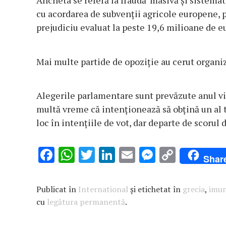
Ancheta se referă la fraudă ‘masivă şi sistematic
cu acordarea de subvenţii agricole europene, 
prejudiciu evaluat la peste 19,6 milioane de e
Mai multe partide de opoziţie au cerut organiz
Alegerile parlamentare sunt prevăzute anul vii
multă vreme că intenţionează să obţină un al 
loc în intenţiile de vot, dar departe de scorul
F
W
T
Li
E
M
C
Shar
ac
h
w
n
m
es
o
e
at
it
k
ai
se
p
Publicat în
International
și etichetat în
grecia
,
imun
b
s
te
e
l
n
y
cu
legătura permanentă
.
o
A
r
dI
g
Li