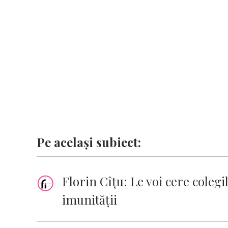
o
p
n
er
n
k
p
k
Pe același subiect:
Florin Cîţu: Le voi cere colegi
imunităţii