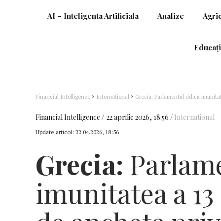
AI – Inteligenta Artificiala
Analize
Agri
Educați
Financial Intelligence
>
International
>
Grecia: Parlamentul ridică imunita
subvenţii agricole UE
Financial Intelligence
22 aprilie 2026, 18:56
International
Update articol:
22.04.2026, 18:56
Grecia:
Parlame
imunitatea a 13 