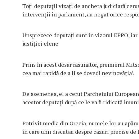
Toţi deputaţii vizaţi de ancheta judiciară cerus
intervenţii în parlament, au negat orice respon
Unsprezece deputaţi sunt în vizorul EPPO, iar 
justiţiei elene.
Prins în acest dosar răsunător, premierul Mitso
cea mai rapidă de a li se dovedi nevinovăţia’.
De asemenea, el a cerut Parchetului European s
acestor deputaţi după ce le va fi ridicată imuni
Potrivit media din Grecia, numele lor au apărut
în care unii discutau despre cazuri precise de 