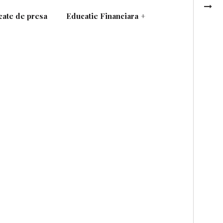
ate de presa
Educatie Financiara
+