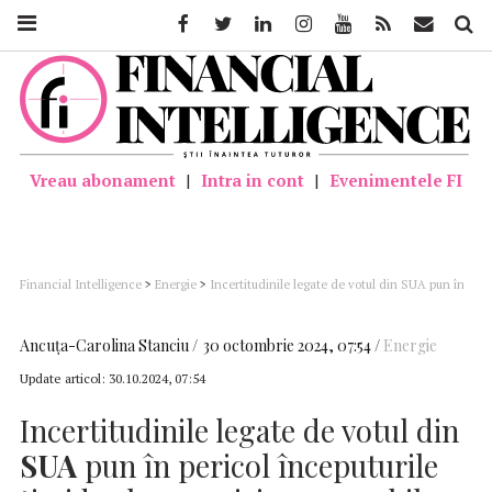
Facebook
Twitter
Linkedin
Instagram
Youtube
Feed
Mail
Căutar
Vreau abonament
|
Intra in cont
|
Evenimentele FI
Financial Intelligence
>
Energie
>
Incertitudinile legate de votul din SUA pun în
pericol începuturile timide ale energiei regenerabile
Ancuţa-Carolina Stanciu
30 octombrie 2024, 07:54
Energie
Update articol:
30.10.2024, 07:54
Incertitudinile legate de votul din
SUA
pun în pericol începuturile