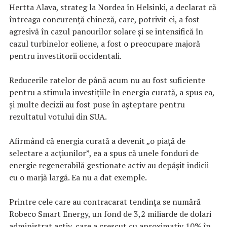
Hertta Alava, strateg la Nordea în Helsinki, a declarat că
întreaga concurență chineză, care, potrivit ei, a fost
agresivă în cazul panourilor solare și se intensifică în
cazul turbinelor eoliene, a fost o preocupare majoră
pentru investitorii occidentali.
Reducerile ratelor de până acum nu au fost suficiente
pentru a stimula investițiile în energia curată, a spus ea,
și multe decizii au fost puse în așteptare pentru
rezultatul votului din SUA.
Afirmând că energia curată a devenit „o piață de
selectare a acțiunilor”, ea a spus că unele fonduri de
energie regenerabilă gestionate activ au depășit indicii
cu o marjă largă. Ea nu a dat exemple.
Printre cele care au contracarat tendința se numără
Robeco Smart Energy, un fond de 3,2 miliarde de dolari
administrat activ, care a crescut cu aproximativ 10% în