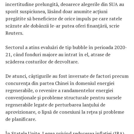
incertitudine prelungită, deoarece alegerile din SUA au
sporit suspiciunea, lăsând doar anumite acțiuni
pregătite să beneficieze de orice impuls pe care ratele
scăzute ale dobânzii le-ar putea oferi finanțării, scrie
Reuters.
Sectorul a atins evaluări de tip bubble în perioada 2020-
21, când fonduri majore au intrat în el, atrase de
scăderea costurilor de dezvoltare.
De atunci, câștigurile au fost inversate de factori precum
concurența din partea Chinei în domeniul energiei
regenerabile, o revenire a randamentelor energiei
convenționale și probleme structurale pentru sursele
regenerabile legate de perturbarea lanțului de
aprovizionare, o lipsă de conexiuni la rețea și probleme
de planificare.
În Statele Unite, Legea privind reducerea inflației (IRA)