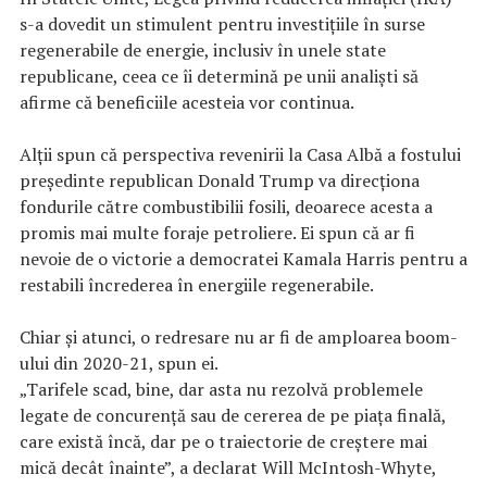
s-a dovedit un stimulent pentru investițiile în surse
regenerabile de energie, inclusiv în unele state
republicane, ceea ce îi determină pe unii analiști să
afirme că beneficiile acesteia vor continua.
Alții spun că perspectiva revenirii la Casa Albă a fostului
președinte republican Donald Trump va direcționa
fondurile către combustibilii fosili, deoarece acesta a
promis mai multe foraje petroliere. Ei spun că ar fi
nevoie de o victorie a democratei Kamala Harris pentru a
restabili încrederea în energiile regenerabile.
Chiar și atunci, o redresare nu ar fi de amploarea boom-
ului din 2020-21, spun ei.
„Tarifele scad, bine, dar asta nu rezolvă problemele
legate de concurență sau de cererea de pe piața finală,
care există încă, dar pe o traiectorie de creștere mai
mică decât înainte”, a declarat Will McIntosh-Whyte,