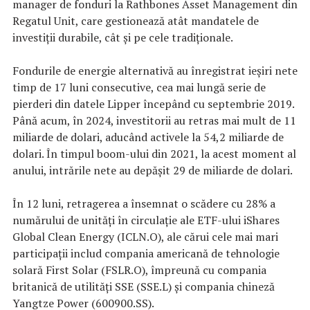
manager de fonduri la Rathbones Asset Management din
Regatul Unit, care gestionează atât mandatele de
investiții durabile, cât și pe cele tradiționale.
Fondurile de energie alternativă au înregistrat ieșiri nete
timp de 17 luni consecutive, cea mai lungă serie de
pierderi din datele Lipper începând cu septembrie 2019.
Până acum, în 2024, investitorii au retras mai mult de 11
miliarde de dolari, aducând activele la 54,2 miliarde de
dolari. În timpul boom-ului din 2021, la acest moment al
anului, intrările nete au depășit 29 de miliarde de dolari.
În 12 luni, retragerea a însemnat o scădere cu 28% a
numărului de unități în circulație ale ETF-ului iShares
Global Clean Energy (ICLN.O), ale cărui cele mai mari
participații includ compania americană de tehnologie
solară First Solar (FSLR.O), împreună cu compania
britanică de utilități SSE (SSE.L) și compania chineză
Yangtze Power (600900.SS).