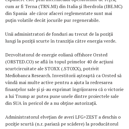
cum ar fi Terna (TRN.MI) din Italia și Iberdrola (IBE.MC)
din Spania ale căror afaceri reglementate sunt mai
puțin volatile decât jocurile pur regenerabile.
Unii administratori de fonduri au trecut de la poziții
lungi la poziții scurte în tranziția către energia verde.
Dezvoltatorul de energie eoliană offshore Orsted
(ORSTED.CO) se află în topul primelor 40 de acțiuni
scurtcircuitate ale STOXX (.STOXX), potrivit
Mediobanca Research. Investitorii așteaptă ca Orsted să
vândă mai multe active pentru a ajuta la redresarea
finanțelor sale și și-au exprimat îngrijorarea că o victorie
a lui Trump ar putea pune unele dintre proiectele sale
din SUA în pericol de a nu obține autorizații.
Administratorul elvețian de averi LFG+ZEST a deschis o
poziție scurtă (n.r. pariază pe scădere) la producătorul