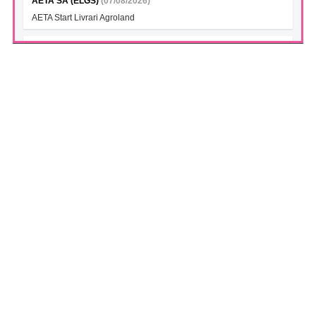
AETA SA (ELGS)
(07/08/2026)
AETA Start Livrari Agroland
INTERCAPITAL BET-TRN UCITS ETF (ICBETNETF)
(07/08/2026)
VAN la data 06.08.2026
INTERCAPITAL CROBEX10TR UCITS ETF (ICCROETF)
(07/08/2026)
VAN la data 06.08.2026