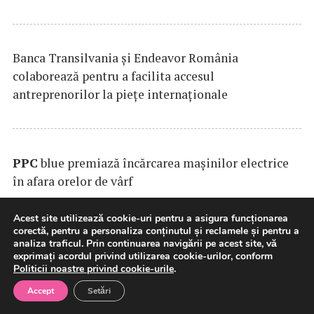
Banca Transilvania şi Endeavor România
colaborează pentru a facilita accesul
antreprenorilor la pieţe internaţionale
PPC
blue premiază încărcarea maşinilor electrice
în afara orelor de vârf
Acest site utilizează cookie-uri pentru a asigura funcționarea
corectă, pentru a personaliza conținutul și reclamele și pentru a
analiza traficul. Prin continuarea navigării pe acest site, vă
Finanțare de până la 61,6 milioane de euro:
exprimați acordul privind utilizarea cookie-urilor, conform
Țuca Zbârcea & Asociații asistă BCR, partenerul
Politicii noastre privind cookie-urile
.
bancar al primului parc eolian dezvoltat în
Accept
Setări
România de Electrocentrale Borzești