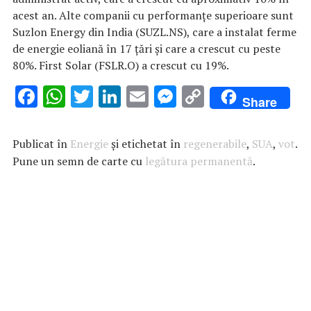
acest an. Alte companii cu performanțe superioare sunt
Suzlon Energy din India (SUZL.NS), care a instalat ferme
de energie eoliană în 17 țări şi care a crescut cu peste
80%. First Solar (FSLR.O) a crescut cu 19%.
F
W
T
Li
E
M
C
Share
ac
h
w
n
m
es
o
e
at
it
k
ai
se
p
Publicat în
Energie
și etichetat în
regenerabile
,
SUA
,
vot
.
b
s
te
e
l
n
y
Pune un semn de carte cu
legătura permanentă
.
o
A
r
dI
g
Li
o
p
n
er
n
k
p
k