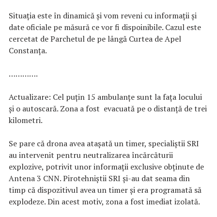
Situația este în dinamică și vom reveni cu informații și
date oficiale pe măsură ce vor fi dispoinibile. Cazul este
cercetat de Parchetul de pe lângă Curtea de Apel
Constanța.
………….
Actualizare: Cel puțin 15 ambulanțe sunt la fața locului
și o autoscară. Zona a fost evacuată pe o distanță de trei
kilometri.
Se pare că drona avea atașată un timer, specialiștii SRI
au intervenit pentru neutralizarea încărcăturii
explozive, potrivit unor informații exclusive obținute de
Antena 3 CNN. Pirotehniștii SRI și-au dat seama din
timp că dispozitivul avea un timer și era programată să
explodeze. Din acest motiv, zona a fost imediat izolată.