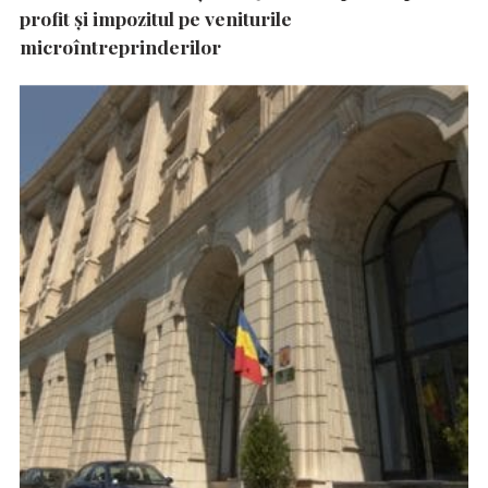
profit și impozitul pe veniturile
microîntreprinderilor