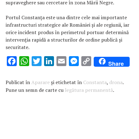
supraveghere sau cercetare în zona Mării Negre.
Portul Constanța este una dintre cele mai importante
infrastructuri strategice ale României și ale regiunii, iar
orice incident produs în perimetrul portuar determină
intervenția rapidă a structurilor de ordine publică și
securitate.
F
W
T
Li
E
M
C
Share
ac
h
w
n
m
es
o
e
at
it
k
ai
se
p
Publicat în
Aparare
și etichetat în
Constanta
,
drona
.
b
s
te
e
l
n
y
Pune un semn de carte cu
legătura permanentă
.
o
A
r
dI
g
Li
o
p
n
er
n
k
p
k