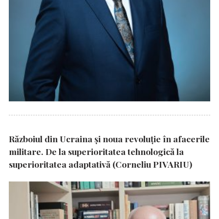
Războiul din Ucraina și noua revoluție în afacerile
militare. De la superioritatea tehnologică la
superioritatea adaptativă (Corneliu PIVARIU)