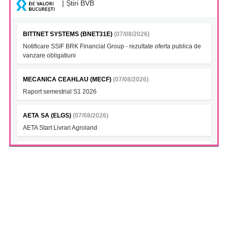
| Știri BVB
BITTNET SYSTEMS (BNET31E)
(07/08/2026)
Notificare SSIF BRK Financial Group - rezultate oferta publica de
vanzare obligatiuni
MECANICA CEAHLAU (MECF)
(07/08/2026)
Raport semestrial S1 2026
AETA SA (ELGS)
(07/08/2026)
AETA Start Livrari Agroland
INTERCAPITAL BET-TRN UCITS ETF (ICBETNETF)
(07/08/2026)
VAN la data 06.08.2026
INTERCAPITAL CROBEX10TR UCITS ETF (ICCROETF)
(07/08/2026)
VAN la data 06.08.2026