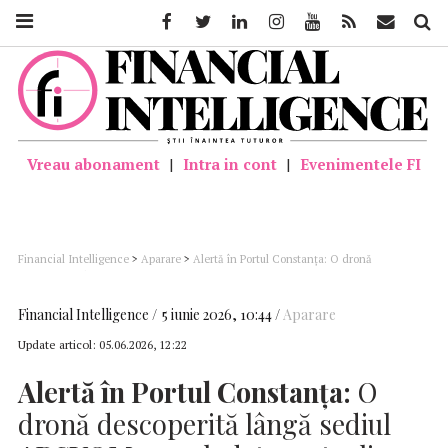
Facebook
Twitter
Linkedin
Instagram
Youtube
Feed
Mail
Căutar
Vreau abonament
|
Intra in cont
|
Evenimentele FI
Financial Intelligence
>
Aparare
>
Alertă în Portul Constanța: O dronă
descoperită lângă sediul ARSVOM a explodat – actualizare comunicat MAPN/
Actualizare: Încă patru ambarcaţiuni cu explozibil ar fi fost găsite
Financial Intelligence
5 iunie 2026, 10:44
Aparare
Update articol:
05.06.2026, 12:22
Alertă în Portul Constanța:
O
dronă descoperită lângă sediul