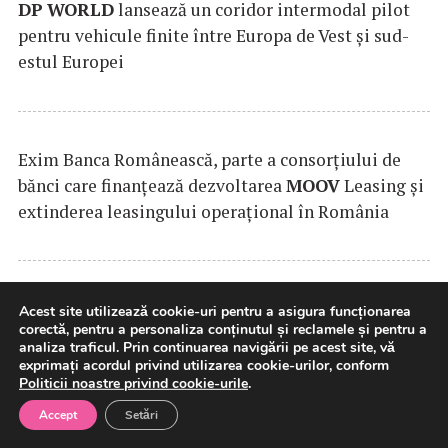
DP
WORLD
lansează un coridor intermodal pilot
pentru vehicule finite între Europa de Vest și sud-
estul Europei
Exim Banca Românească, parte a consorțiului de
bănci care finanțează dezvoltarea
MOOV
Leasing și
extinderea leasingului operațional în România
SAMEDAY
anunță finalizarea tranzacției de
Acest site utilizează cookie-uri pentru a asigura funcționarea
corectă, pentru a personaliza conținutul și reclamele și pentru a
achiziție a Cargus
analiza traficul. Prin continuarea navigării pe acest site, vă
exprimați acordul privind utilizarea cookie-urilor, conform
Politicii noastre privind cookie-urile
.
Accept
Setări