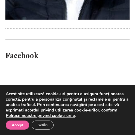
Facebook
Acest site utilizează cookie-uri pentru a asigura funcționarea
Comunicate de presa
corectă, pentru a personaliza conținutul și reclamele și pentru a
analiza traficul. Prin continuarea navigării pe acest site, vă
exprimați acordul privind utilizarea cookie-urilor, conform
Banca Transilvania finanțează cu 71,4 milioane de
Politicii noastre privind cookie-urile
.
euro dezvoltarea parcului fotovoltaic Eco Sun
Accept
Setări
Niculești