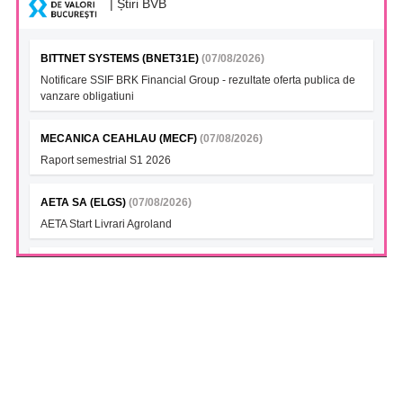
| Știri BVB
BITTNET SYSTEMS (BNET31E)
(07/08/2026)
Notificare SSIF BRK Financial Group - rezultate oferta publica de
vanzare obligatiuni
MECANICA CEAHLAU (MECF)
(07/08/2026)
Raport semestrial S1 2026
AETA SA (ELGS)
(07/08/2026)
AETA Start Livrari Agroland
INTERCAPITAL BET-TRN UCITS ETF (ICBETNETF)
(07/08/2026)
VAN la data 06.08.2026
INTERCAPITAL CROBEX10TR UCITS ETF (ICCROETF)
(07/08/2026)
VAN la data 06.08.2026