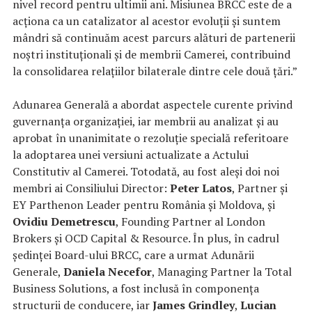
nivel record pentru ultimii ani. Misiunea BRCC este de a
acționa ca un catalizator al acestor evoluții și suntem
mândri să continuăm acest parcurs alături de partenerii
noștri instituționali și de membrii Camerei, contribuind
la consolidarea relațiilor bilaterale dintre cele două țări.”
Adunarea Generală a abordat aspectele curente privind
guvernanța organizației, iar membrii au analizat și au
aprobat în unanimitate o rezoluție specială referitoare
la adoptarea unei versiuni actualizate a Actului
Constitutiv al Camerei. Totodată, au fost aleși doi noi
membri ai Consiliului Director:
Peter Latos
, Partner și
EY Parthenon Leader pentru România și Moldova, și
Ovidiu Demetrescu
, Founding Partner al London
Brokers și OCD Capital & Resource. În plus, în cadrul
ședinței Board-ului BRCC, care a urmat Adunării
Generale,
Daniela Necefor
, Managing Partner la Total
Business Solutions, a fost inclusă în componența
structurii de conducere, iar
James Grindley
,
Lucian