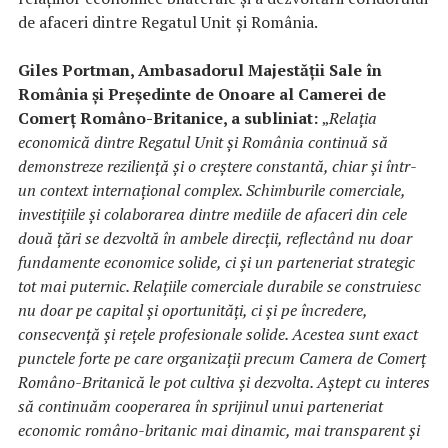
de afaceri dintre Regatul Unit și România.
Giles Portman, Ambasadorul Majestății Sale în
România și Președinte de Onoare al Camerei de
Comerț Româno-Britanice, a subliniat:
„
Relația
economică dintre Regatul Unit și România continuă să
demonstreze reziliență și o creștere constantă, chiar și într-
un context internațional complex. Schimburile comerciale,
investițiile și colaborarea dintre mediile de afaceri din cele
două țări se dezvoltă în ambele direcții, reflectând nu doar
fundamente economice solide, ci și un parteneriat strategic
tot mai puternic. Relațiile comerciale durabile se construiesc
nu doar pe capital și oportunități, ci și pe încredere,
consecvență și rețele profesionale solide. Acestea sunt exact
punctele forte pe care organizații precum Camera de Comerț
Româno-Britanică le pot cultiva și dezvolta. Aștept cu interes
să continuăm cooperarea în sprijinul unui parteneriat
economic româno-britanic mai dinamic, mai transparent și