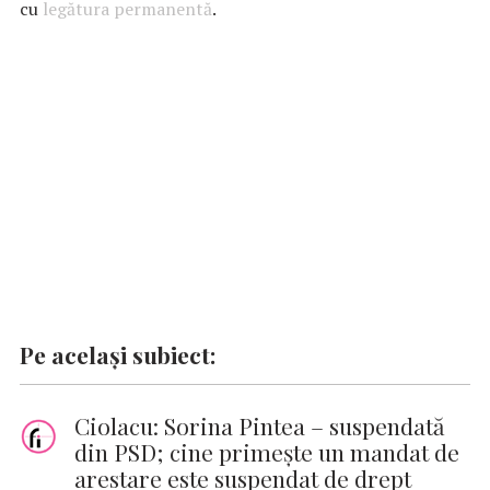
b
s
te
e
l
n
y
cu
legătura permanentă
.
o
A
r
dI
g
Li
o
p
n
er
n
k
p
k
Pe același subiect:
Ciolacu: Sorina Pintea – suspendată
din PSD; cine primeşte un mandat de
arestare este suspendat de drept