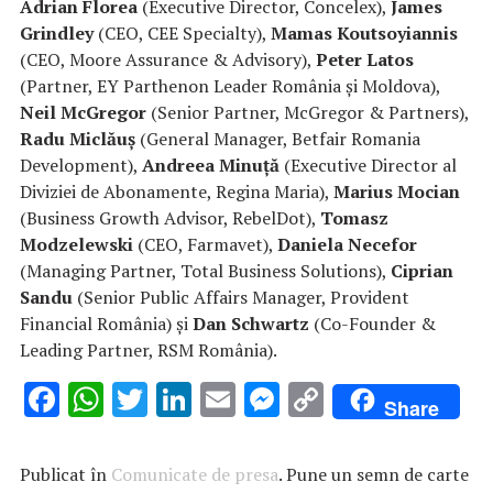
Adrian Florea
(Executive Director, Concelex),
James
Grindley
(CEO, CEE Specialty),
Mamas Koutsoyiannis
(CEO, Moore Assurance & Advisory),
Peter Latos
(Partner, EY Parthenon Leader România și Moldova),
Neil McGregor
(Senior Partner, McGregor & Partners),
Radu Miclăuș
(General Manager, Betfair Romania
Development),
Andreea Minuță
(Executive Director al
Diviziei de Abonamente, Regina Maria),
Marius Mocian
(Business Growth Advisor, RebelDot),
Tomasz
Modzelewski
(CEO, Farmavet),
Daniela Necefor
(Managing Partner, Total Business Solutions),
Ciprian
Sandu
(Senior Public Affairs Manager, Provident
Financial România) și
Dan Schwartz
(Co-Founder &
Leading Partner, RSM România).
F
W
T
Li
E
M
C
Share
ac
h
w
n
m
es
o
e
at
it
k
ai
se
p
Publicat în
Comunicate de presa
. Pune un semn de carte