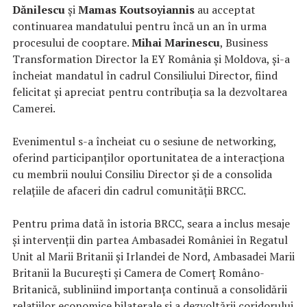
Dănilescu
și
Mamas Koutsoyiannis
au acceptat
continuarea mandatului pentru încă un an în urma
procesului de cooptare.
Mihai Marinescu
, Business
Transformation Director la EY România și Moldova, și-a
încheiat mandatul în cadrul Consiliului Director, fiind
felicitat și apreciat pentru contribuția sa la dezvoltarea
Camerei.
Evenimentul s-a încheiat cu o sesiune de networking,
oferind participanților oportunitatea de a interacționa
cu membrii noului Consiliu Director și de a consolida
relațiile de afaceri din cadrul comunității BRCC.
Pentru prima dată în istoria BRCC, seara a inclus mesaje
și intervenții din partea Ambasadei României în Regatul
Unit al Marii Britanii și Irlandei de Nord, Ambasadei Marii
Britanii la București și Camera de Comerț Româno-
Britanică, subliniind importanța continuă a consolidării
relațiilor economice bilaterale și a dezvoltării coridorului