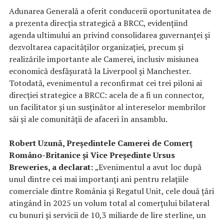
Adunarea Generală a oferit conducerii oportunitatea de
a prezenta direcția strategică a BRCC, evidențiind
agenda ultimului an privind consolidarea guvernanței și
dezvoltarea capacităților organizației, precum și
realizările importante ale Camerei, inclusiv misiunea
economică desfășurată la Liverpool și Manchester.
Totodată, evenimentul a reconfirmat cei trei piloni ai
direcției strategice a BRCC: acela de a fi un connector,
un facilitator și un susținător al intereselor membrilor
săi și ale comunității de afaceri în ansamblu.
Robert Uzună, Președintele Camerei de Comerț
Româno-Britanice și Vice Președinte Ursus
Breweries, a declarat:
„Evenimentul a avut loc după
unul dintre cei mai importanți ani pentru relațiile
comerciale dintre România și Regatul Unit, cele două țări
atingând în 2025 un volum total al comerțului bilateral
cu bunuri și servicii de 10,3 miliarde de lire sterline, un