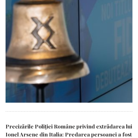
Precizările Poliţiei Române privind extrădarea lui
Ionel Arsene din Italia: Predarea persoanei a fost