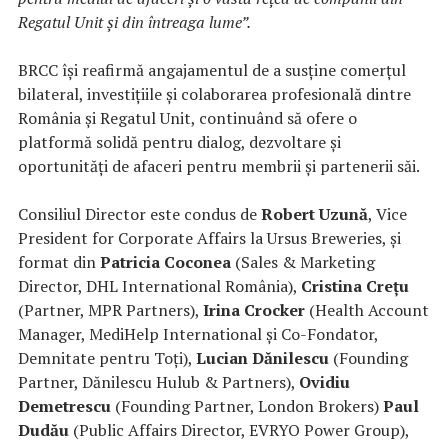
Regatul Unit și din întreaga lume”.
BRCC își reafirmă angajamentul de a susține comerțul
bilateral, investițiile și colaborarea profesională dintre
România și Regatul Unit, continuând să ofere o
platformă solidă pentru dialog, dezvoltare și
oportunități de afaceri pentru membrii și partenerii săi.
Consiliul Director este condus de
Robert Uzună
, Vice
President for Corporate Affairs la Ursus Breweries, și
format din
Patricia Coconea
(Sales & Marketing
Director, DHL International România),
Cristina Crețu
(Partner, MPR Partners),
Irina Crocker
(Health Account
Manager, MediHelp International și Co-Fondator,
Demnitate pentru Toți),
Lucian Dănilescu
(Founding
Partner, Dănilescu Hulub & Partners),
Ovidiu
Demetrescu
(Founding Partner, London Brokers)
Paul
Dudău
(Public Affairs Director, EVRYO Power Group),