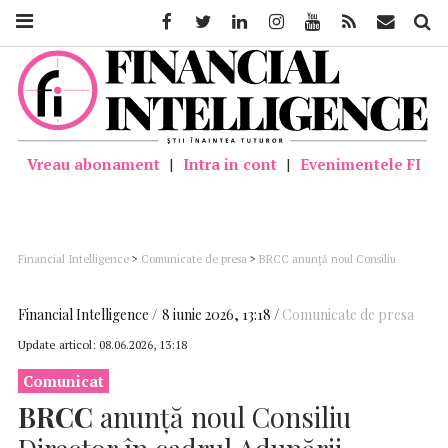
Facebook
Twitter
Linkedin
Instagram
Youtube
Feed
Mail
Căutar
Vreau abonament
|
Intra in cont
|
Evenimentele FI
Financial Intelligence
>
Comunicate de presa
>
BRCC anunță noul Consiliu
Director în cadrul Adunării Generale a Membrilor 2026
Financial Intelligence
8 iunie 2026, 13:18
Comunicate de presa
Update articol:
08.06.2026, 13:18
Comunicat
BRCC
anunță noul Consiliu