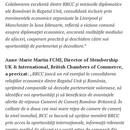
Colaborarea excelentă dintre BRCC și misiunile diplomatice
ale României în Regatul Unit, consolidată inclusiv prin
evenimentele economice organizate la Liverpool și
Manchester în luna februarie, reflectă o viziune comună
asupra diplomației economice, ancorată realitățile mediului
de afaceri, cooperare practică și deschidere către noi
oportunități de parteneriat și dezvoltare.
”
Anne-Marie Martin FCMI, Director of Membership
UK & International, British Chambers of Commerce,
a precizat:
„BRCC joacă un rol esențial în consolidarea
relațiilor economice dintre Regatul Unit și România,
sprijinind companiile să dezvolte parteneriate valoroase, să
identifice noi oportunități și să beneficieze de avantajele
oferite de rețeaua Camerei de Comerț Româno-Britanică. În
calitate de a doua cea mai mare rețea de camere de comerț
la nivel mondial, BCC se bucură să sprijine membrii BRCC
prin acces la oportunități internaționale, informații relevante
pentru mediul de afaceri și o vastă rețea de companii din